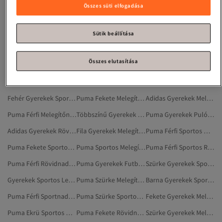
Fekete Gyerekek Sportos Melegítőnadrág
Fekete Gyerekek Sportos Rövidnadrág
Puma Gyerekek Forma
Összes süti elfogadása
Gyerekek Sportzokni
Puma Gyerekek Oxford Cipő
Nike Gyerekek Melegítőnadrág
Puma Gyerekek Válltáskák
Nike Gyerekek Sportos Melegítőnadrág
Puma Gyerekek Sport És Szabadtér
Sütik beállítása
Puma Gyerekek Blézerek És Mellények
Puma Gyerekek Szandálok És Papucsok
Nike Gyerekek Sportos Rövidnadrág
Összes elutasítása
Nike Gyerekek Rövidnadrág
Champion Gyerekek Melegítőnadrág
Puma Gyerekek Bakancsok
Gyerekek Melegítőnadrág
Adidas Gyerekek Sportos Melegítőnadrág
Puma Gyerekek Sapkák, Kalapok
Fehér Gyerekek Sportos Rövidnadrág
Puma Fekete Melegítőnadrág
Adidas Gyerekek Melegítőnadrág
Puma Férfi Melegítőnadrág
Többszínű Gyerekek Sportos Melegítőnadrág
Puma Gyerekek Pulóverek
Adidas Gyerekek Rövidnadrág
Fila Gyerekek Melegítőnadrág
Puma Férfi Sportos Melegítőnadrág
Puma Fekete Sportos Melegítőnadrág
Puma Sportos Melegítőnadrág
Puma Férfi Sportos Rövidnadrág
Puma Férfi Rövidnadrág
Puma Gyerekek Futballcipők
Szürke Gyerekek Sportpólók
Gyerekek Sportos Leggingsz
Puma Szürke Melegítőnadrág
Barna Gyerekek Sportos Rövidnadrág
Puma Férfi Sportnadrág
Puma Szürke Sportos Melegítőnadrág
Fekete Gyerekek Melegítőnadrág
Puma Ekrü Sportos Melegítőnadrág
Puma Fekete Rövidnadrág
Szürke Gyerekek Melegítőnadrág