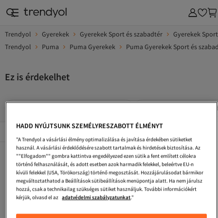
Trendyol
Gyerekek
Gyerekek Sport és szabadtér
Gyerekek Sport
Trendyol
Puma
Puma Gyerekek
Puma Gyerekek Sport és szabad
Ez is érdekelhet
Puma Gyerekek Sportos Rövidnadrág
Puma Gyerekek Rövidna
HADD NYÚJTSUNK SZEMÉLYRESZABOTT ÉLMÉNYT
Népszerű márkák
Összes megtekintése
"A Trendyol a vásárlási élmény optimalizálása és javítása érdekében sütiketket
használ. A vásárlási érdeklődésére szabott tartalmak és hirdetések biztosítása. Az
Puma Gyerekek Sportszandál
Puma Gyerekek Cipők
Szürke Gyerekek Sportos Melegítőnadrág
""Elfogadom"" gombra kattintva engedélyezed ezen sütik a fent említett célokra
történő felhasználását, és adott esetben azok harmadik felekkel, beleértve EU-n
Puma Gyerekek Hátizsákok
Puma Gyerekek Lapos Cipő
Puma Gyerekek Dzsekik
kívüli felekkel (USA, Törökország) történő megosztását. Hozzájárulásodat bármikor
megváltoztathatod a Beállítások sütibeállítások menüpontja alatt. Ha nem járulsz
Puma Gyerekek Tartozékok
Puma Gyerekek Táskák
Puma Gyerekek Stoplis Cipők
hozzá, csak a technikailag szükséges sütiket használjuk. További információkért
kérjük, olvasd el az
adatvédelmi szabályzatunkat
."
Szürke Gyerekek Sportos Rövidnadrág
Puma Gyerekek Szandál
Puma Gyerekek Tornazsákok