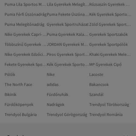
Puma Lila Sportos Melegítőnadrág
Lila Gyerekek Melegítőnadrág
Rózsaszín Gyerekek Sportos Rövidnadrág
Puma Férfi Úszónadrág
Puma Fekete Úszónadrág
Kék Gyerekek Sportos Melegítőnadrág
Puma Melegítőnadrág
Gyerekek Sportruházat
Zöld Gyerekek Sportos Rövidnadrág
Nike Gyerekek Capri- És Bermuda Nadrágok
Puma Gyerekek Kalapok, Sapkák És Kesztyűk
Gyerekek Sportzakók
Többszínű Gyerekek Sportos Rövidnadrág
JORDAN Gyerekek Melegítőnadrág
Gyerekek Sportpólók
Nike Gyerekek Edzőcipők
Piros Gyerekek Sportos Melegítőnadrág
Khaki Gyerekek Melegítőnadrág
Fekete Gyerekek Sportpólók
Kék Gyerekek Sportos Rövidnadrág
MP Gyerekek Cipő
Pólók
Nike
Lacoste
The North Face
adidas
Bakancsok
Bikinik
Fürdőruhák
Szandál
Fürdőköpenyek
Nadrágok
Trendyol Törökország
Trendyol Bulgária
Trendyol Görögország
Trendyol Románia