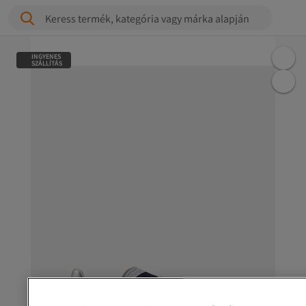
Keress termék, kategória vagy márka alapján
INGYENES
SZÁLLÍTÁS