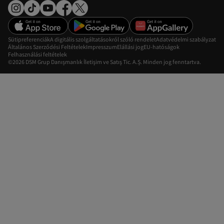
Sütipreferenciák
A digitális szolgáltatásokról szóló rendelet
Adatvédelmi szabályzat
Általános Szerződési Feltételek
Impresszum
Elállási jog
EU-hatóságok
Felhasználási feltételek
©2026 DSM Grup Danışmanlık İletişim ve Satış Tic. A.Ş. Minden jog fenntartva.