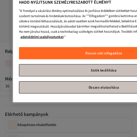
HADD NYÚJTSUNK SZEMÉLYRESZABOTT ÉLMÉNYT
"A Trendyol a vásárlási élmény optimalizálása és javítása érdekében sütiketket hasz
szabott tartalmak és hirdetések biztosítása. Az ""Elfogadom"" gombra kattintva eng
célokra történő felhasználását, és adott esetben azok harmadik felekkel, beleértve EU
történő megosztását. Hozzájárulásodat bármikor megváltoztathatod a Beállítások 
Ha nem járulsz hozzá, csak a technikailag szükséges sütiket használjuk. További inf
adatvédelmi szabályzatunkat
."
Ralph Lauren
VARICK PP-SNEAKERS-LOW TOP FŰZÉSES CIPŐ
Összes süti elfogadása
Majdnem elfogyott!
Sütik beállítása
Méret
:
42,5
36
37
38
39
40
40,5
41
41.5
42
Összes elutasítása
Elérhető kampányok
Készpénzes részletfizetés