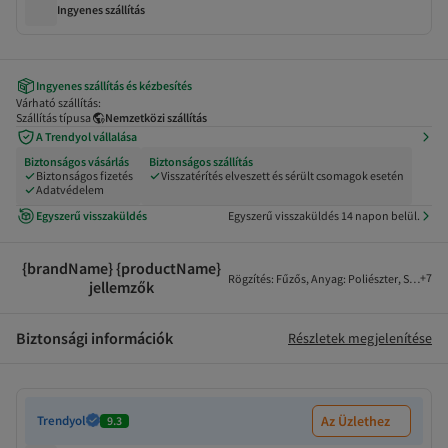
Ingyenes szállítás
Ingyenes szállítás és kézbesítés
Várható szállítás:
Szállítás típusa
Nemzetközi szállítás
A Trendyol vállalása
Biztonságos vásárlás
Biztonságos szállítás
Biztonságos fizetés
Visszatérítés elveszett és sérült csomagok esetén
Adatvédelem
Egyszerű visszaküldés
Egyszerű visszaküldés 14 napon belül.
{brandName} {productName}
+
7
Rögzítés
:
Fűzős
,
Anyag
:
Poliészter
,
Szín
:
Söt
jellemzők
Biztonsági információk
Részletek megjelenítése
Trendyol
Az Üzlethez
9.3