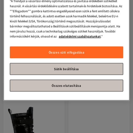
"A Trendyol a vásárlási élmény optimalizálása és javítása érdekében sütiketket
használ. A vásárlási érdeklődésére szabott tartalmak és hirdetések biztosítása. Az
""Elfogadom"" gombra kattintva engedélyezed ezen sütik a fent említett célokra
történő felhasználását, és adott esetben azok harmadik felekkel, beleértve EU-n
kívüli felekkel (USA, Törökország) történő megosztását. Hozzájárulásodat
bármikor megváltoztathatod a Beállítások sütibeállítások menüpontja alatt. Ha
nem járulsz hozzá, csak a technikailag szükséges sütiket használjuk. További
információkért kérjük, olvasd el az
adatvédelmi szabályzatunkat
."
Összes süti elfogadása
Derimod
Női barna cipzáras velúr
Derimod
Női nerc cipzáras csatos
bőrcsizma 25WFD183110
velúr bőrcsizma 25WFD512710
4.5
(
13
)
4.4
(
28
)
Ingyenes szállítás
Ingyenes szállítás
Sütik beállítása
82 864
76 681
Ft
Ft
Összes elutasítása