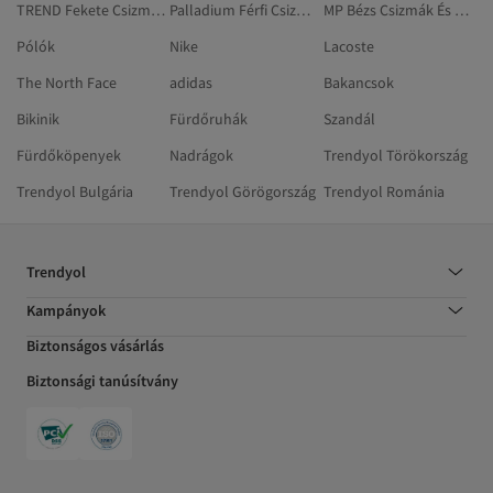
TREND Fekete Csizmák És Magas Szárú Csizmák
Palladium Férfi Csizmák És Magas Szárú Csizmák
MP Bézs Csizmák És Magas Szárú Csizmák
Pólók
Nike
Lacoste
The North Face
adidas
Bakancsok
Bikinik
Fürdőruhák
Szandál
Fürdőköpenyek
Nadrágok
Trendyol Törökország
Trendyol Bulgária
Trendyol Görögország
Trendyol Románia
Trendyol
Kampányok
Biztonságos vásárlás
Biztonsági tanúsítvány