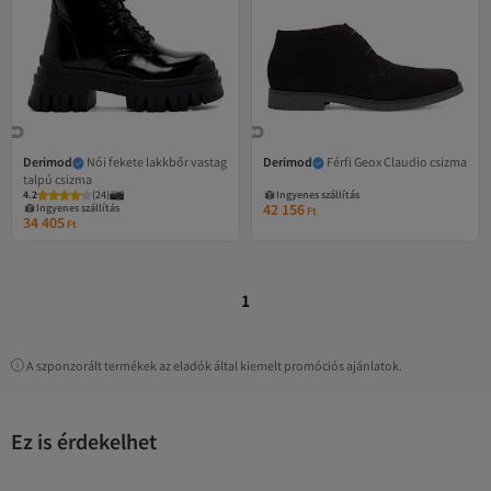
Derimod
Női fekete lakkbőr vastag
Derimod
Férfi Geox Claudio csizma
talpú csizma
4.2
(
24
)
Ingyenes szállítás
42 156
Ingyenes szállítás
Ft
34 405
Ft
1
A szponzorált termékek az eladók által kiemelt promóciós ajánlatok.
Ez is érdekelhet