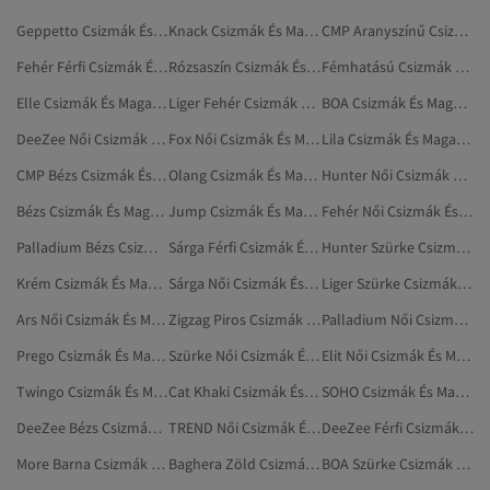
Geppetto Csizmák És Magas Szárú Csizmák
Knack Csizmák És Magas Szárú Csizmák
CMP Aranyszínű Csizmák És Magas Szárú Csizmák
Fehér Férfi Csizmák És Magas Szárú Csizmák
Rózsaszín Csizmák És Magas Szárú Csizmák
Fémhatású Csizmák És Magas Szárú Csizmák
Elle Csizmák És Magas Szárú Csizmák
Liger Fehér Csizmák És Magas Szárú Csizmák
BOA Csizmák És Magas Szárú Csizmák
DeeZee Női Csizmák És Magas Szárú Csizmák
Fox Női Csizmák És Magas Szárú Csizmák
Lila Csizmák És Magas Szárú Csizmák
CMP Bézs Csizmák És Magas Szárú Csizmák
Olang Csizmák És Magas Szárú Csizmák
Hunter Női Csizmák És Magas Szárú Csizmák
Bézs Csizmák És Magas Szárú Csizmák
Jump Csizmák És Magas Szárú Csizmák
Fehér Női Csizmák És Magas Szárú Csizmák
Palladium Bézs Csizmák És Magas Szárú Csizmák
Sárga Férfi Csizmák És Magas Szárú Csizmák
Hunter Szürke Csizmák És Magas Szárú Csizmák
Krém Csizmák És Magas Szárú Csizmák
Sárga Női Csizmák És Magas Szárú Csizmák
Liger Szürke Csizmák És Magas Szárú Csizmák
Ars Női Csizmák És Magas Szárú Csizmák
Zigzag Piros Csizmák És Magas Szárú Csizmák
Palladium Női Csizmák És Magas Szárú Csizmák
Prego Csizmák És Magas Szárú Csizmák
Szürke Női Csizmák És Magas Szárú Csizmák
Elit Női Csizmák És Magas Szárú Csizmák
Twingo Csizmák És Magas Szárú Csizmák
Cat Khaki Csizmák És Magas Szárú Csizmák
SOHO Csizmák És Magas Szárú Csizmák
DeeZee Bézs Csizmák És Magas Szárú Csizmák
TREND Női Csizmák És Magas Szárú Csizmák
DeeZee Férfi Csizmák És Magas Szárú Csizmák
More Barna Csizmák És Magas Szárú Csizmák
Baghera Zöld Csizmák És Magas Szárú Csizmák
BOA Szürke Csizmák És Magas Szárú Csizmák