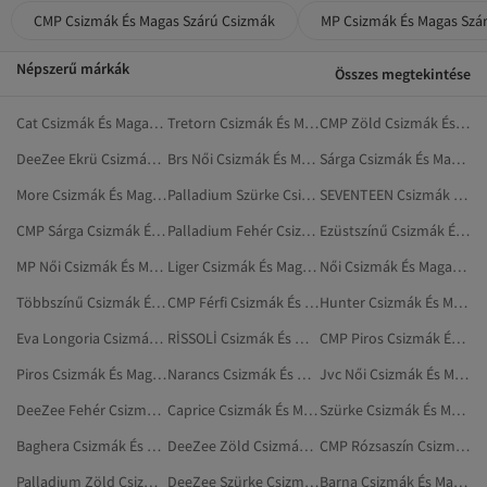
CMP Csizmák És Magas Szárú Csizmák
MP Csizmák És Magas Szá
Népszerű márkák
Összes megtekintése
Cat Csizmák És Magas Szárú Csizmák
Tretorn Csizmák És Magas Szárú Csizmák
CMP Zöld Csizmák És Magas Szárú Csizmák
DeeZee Ekrü Csizmák És Magas Szárú Csizmák
Brs Női Csizmák És Magas Szárú Csizmák
Sárga Csizmák És Magas Szárú Csizmák
More Csizmák És Magas Szárú Csizmák
Palladium Szürke Csizmák És Magas Szárú Csizmák
SEVENTEEN Csizmák És Magas Szárú Csizmák
CMP Sárga Csizmák És Magas Szárú Csizmák
Palladium Fehér Csizmák És Magas Szárú Csizmák
Ezüstszínű Csizmák És Magas Szárú Csizmák
MP Női Csizmák És Magas Szárú Csizmák
Liger Csizmák És Magas Szárú Csizmák
Női Csizmák És Magas Szárú Csizmák
Többszínű Csizmák És Magas Szárú Csizmák
CMP Férfi Csizmák És Magas Szárú Csizmák
Hunter Csizmák És Magas Szárú Csizmák
Eva Longoria Csizmák És Magas Szárú Csizmák
RİSSOLİ Csizmák És Magas Szárú Csizmák
CMP Piros Csizmák És Magas Szárú Csizmák
Piros Csizmák És Magas Szárú Csizmák
Narancs Csizmák És Magas Szárú Csizmák
Jvc Női Csizmák És Magas Szárú Csizmák
DeeZee Fehér Csizmák És Magas Szárú Csizmák
Caprice Csizmák És Magas Szárú Csizmák
Szürke Csizmák És Magas Szárú Csizmák
Baghera Csizmák És Magas Szárú Csizmák
DeeZee Zöld Csizmák És Magas Szárú Csizmák
CMP Rózsaszín Csizmák És Magas Szárú Csizmák
Palladium Zöld Csizmák És Magas Szárú Csizmák
DeeZee Szürke Csizmák És Magas Szárú Csizmák
Barna Csizmák És Magas Szárú Csizmák