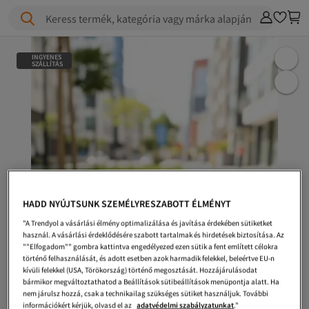
Keress termék, kategória vagy márka alapján
INGYENES
SZÁLLÍTÁS
HADD NYÚJTSUNK SZEMÉLYRESZABOTT ÉLMÉNYT
"A Trendyol a vásárlási élmény optimalizálása és javítása érdekében sütiketket
használ. A vásárlási érdeklődésére szabott tartalmak és hirdetések biztosítása. Az
""Elfogadom"" gombra kattintva engedélyezed ezen sütik a fent említett célokra
történő felhasználását, és adott esetben azok harmadik felekkel, beleértve EU-n
kívüli felekkel (USA, Törökország) történő megosztását. Hozzájárulásodat
bármikor megváltoztathatod a Beállítások sütibeállítások menüpontja alatt. Ha
nem járulsz hozzá, csak a technikailag szükséges sütiket használjuk. További
információkért kérjük, olvasd el az
adatvédelmi szabályzatunkat
."