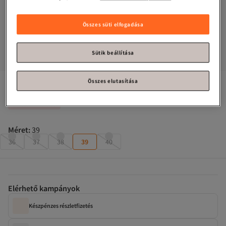
Összes süti elfogadása
Sütik beállítása
Összes elutasítása
SOHO
Lazac női tornacipő 16979
Csak 1 maradt!
Méret
:
39
36
37
38
39
40
Elérhető kampányok
Készpénzes részletfizetés