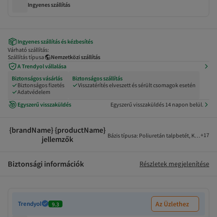
Ingyenes szállítás
Ingyenes szállítás és kézbesítés
Várható szállítás:
Szállítás típusa
Nemzetközi szállítás
A Trendyol vállalása
Biztonságos vásárlás
Biztonságos szállítás
Biztonságos fizetés
Visszatérítés elveszett és sérült csomagok esetén
Adatvédelem
Egyszerű visszaküldés
Egyszerű visszaküldés 14 napon belül.
{brandName} {productName}
+
17
Bázis típusa
:
Poliuretán talpbetét
,
Külső any
jellemzők
Biztonsági információk
Részletek megjelenítése
Trendyol
Az Üzlethez
9.3