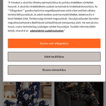
"A Trendyol a vásárlási élmény optimalizálása és javítása érdekében sütiketket
használ. A vásárlási érdeklődésére szabott tartalmak és hirdetések biztosítása. Az
""Elfogadom"" gombra kattintva engedélyezed ezen sütik a fent említett célokra
történő felhasználását, és adott esetben azok harmadik felekkel, beleértve EU-n
kívüli felekkel (USA, Törökország) történő megosztását. Hozzájárulásodat bármikor
megváltoztathatod a Beállítások sütibeállítások menüpontja alatt. Ha nem járulsz
hozzá, csak a technikailag szükséges sütiket használjuk. További információkért
kérjük, olvasd el az
adatvédelmi szabályzatunkat
."
Strawberry
GOMBOS RÖVID nadrág
Strawberry
Battal pamut gombos
SZETT
pizsama szett
Legalacsonyabb (30 nap)
4.0
(
392
)
3.8
Ingyenes szállítás
(
347
)
Ingyenes szállítás
Legalacsonyabb (30 nap)
Összes süti elfogadása
10 564
9 530
Ft
Ft
Sütik beállítása
Összes elutasítása