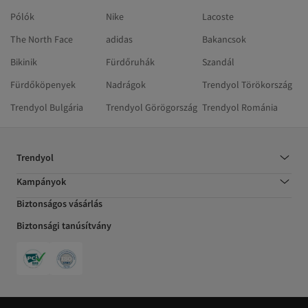
Pólók
Nike
Lacoste
The North Face
adidas
Bakancsok
Bikinik
Fürdőruhák
Szandál
Fürdőköpenyek
Nadrágok
Trendyol Törökország
Trendyol Bulgária
Trendyol Görögország
Trendyol Románia
Trendyol
Kampányok
Biztonságos vásárlás
Biztonsági tanúsítvány