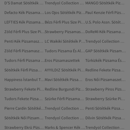
D'S Damat Sötétkék Pizsama És Alsónemű
Trendyol Collection Férfi Pizsamaszettek
MANGO Sötétkék Pizsamaszettek
Defacto Kék Pizsamaszettek
Los Ojos Sötétkék Pizsama És Alsónemű
Paul Kenzie Férfi Pizsama És Alsónemű
LEFTIES Kék Pizsamaszettek
Bézs Férfi Plus Size Pizsamaszettek
U.S. Polo Assn. Sötétkék Pizsamaszettek
Zöld Férfi Plus Size Pizsamaszettek
Strawberry Pizsamaszettek
DoReMi Kék Pizsamaszettek
Penti Kék Pizsamaszettek
LC Waikiki Sötétkék Pizsamaszettek
Trendyol Collection Férfi Plus Size Pizsamaszettek
Zöld Férfi Pizsamaszettek
Tudors Pizsama És Alsónemű
GAP Sötétkék Pizsama És Alsónemű
Tudors Férfi Pizsama És Alsónemű
Eros Pizsamaszettek
Türkizkék Pizsama És Alsónemű
Sötétkék Férfi Pizsamafelsők
AYYILDIZ Sötétkék Pizsama És Alsónemű
Redline Fekete Pizsamaszettek
Happiness İstanbul Türkizkék Pizsama És Alsónemű
Mavi Sötétkék Pizsama És Alsónemű
Eros Női Pizsamaszettek
Strawberry Fekete Pizsamaszettek
Redline Burgundi Pizsamaszettek
Strawberry Piros Pizsamaszettek
Tudors Fekete Pizsama És Alsónemű
Szürke Férfi Pizsamaszettek
Strawberry Szürke Pizsamaszettek
Pierre Cardin Sötétkék Pizsamaszettek
Trendyol Collection Bézs Pizsamaszettek
Penti Sötétkék Pizsama És Alsónemű
Sötétkék Női Pizsamafelsők
Trendyol Collection Plus Size Pizsamaszettek
Dilvin Sötétkék Pizsama És Alsónemű
Strawberry Ekrü Pizsamaszettek
Marks & Spencer Kék Pizsamaszettek
Trendyol Collection Pizsamaszettek