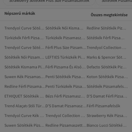
Strawberry Sötétkék Plus Size Pizsamaszettek
Sötétkék Pizsama
Népszerű márkák
Összes megtekintése
Trendyol Curve Sötétkék Pizsamaszettek
Sötétkék Női Kismama Pizsama Szettek
Redline Sötétkék Pizsamaszettek
Türkizkék Férfi Pizsamaszettek
Türkizkék Pizsamaszettek
Sötétkék Férfi Pizsama És Alsónemű
Trendyol Curve Sötétkék Plus Size Pizsamaszettek
Férfi Plus Size Pizsamaszettek
Trendyol Collection Sötétkék Pizsama És Alsónemű
Sötétkék Női Pizsama És Alsónemű
LEFTIES Türkizkék Pizsamaszettek
Marks & Spencer Sötétkék Pizsamaszettek
Sötétkék Kismama Pizsama Szettek
Férfi Pizsama És Alsónemű
Defacto Sötétkék Pizsamaszettek
Suwen Kék Pizsamaszettek
Penti Sötétkék Pizsamaszettek
Koton Sötétkék Pizsamaszettek
Redline Férfi Pizsamaszettek
Penti Türkizkék Pizsamaszettek
Sötétkék Pizsamafelsők
ETHIQUET Sötétkék Pizsama És Alsónemű
Bézs Férfi Pizsamaszettek
D'S Damat Férfi Pizsamaszettek
Trend Alaçatı Stili Türkizkék Pizsamaszettek
D'S Damat Pizsamaszettek
Férfi Pizsamafelsők
Trendyol Curve Kék Pizsamaszettek
Trendyol Collection Kék Pizsama És Alsónemű
Strawberry Kék Pizsamaszettek
Suwen Sötétkék Pizsama És Alsónemű
Redline Pizsamaszettek
Bianco Lucci Sötétkék Pizsama És Alsónemű