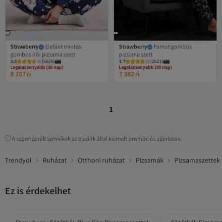
Strawberry
Elefánt mintás
Strawberry
Pamut gombos
gombos női pizsama szett
pizsama szett
Legalacsonyabb (30 nap)
Legalacsonyabb (30 nap)
3.6
Ingyenes szállítás
(
5626
)
3.7
Ingyenes szállítás 7500 Ft felett
(
2621
)
Legalacsonyabb (30 nap)
Legalacsonyabb (30 nap)
8 157
7 382
Ft
Ft
1
A szponzorált termékek az eladók által kiemelt promóciós ajánlatok.
Trendyol
Ruházat
Otthoni ruházat
Pizsamák
Pizsamaszettek
Ez is érdekelhet