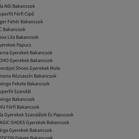
ila Női Bakancsok
perfit Férfi Cipő
iger Fehér Bakancsok
C Bakancsok
eox Lila Bakancsok
yerekek Papucs
arna Gyerekek Bakancsok
OHO Gyerekek Bakancsok
rendyol Shoes Gyerekek Mule
inono Rózsaszín Bakancsok
wingo Fekete Bakancsok
uperfit Szandál
wingo Bakancsok
MU Férfi Bakancsok
ila Gyerekek Szandálok És Papucsok
AGIC SHOES Gyerekek Bakancsok
árga Gyerekek Bakancsok
TOCON Fekete Bakancsok