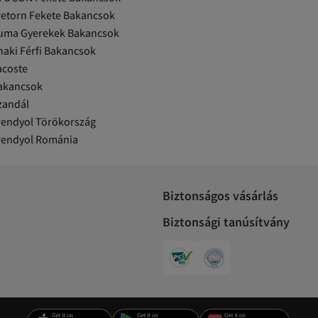
retorn Fekete Bakancsok
uma Gyerekek Bakancsok
haki Férfi Bakancsok
acoste
akancsok
zandál
rendyol Törökország
rendyol Románia
Biztonságos vásárlás
Biztonsági tanúsítvány