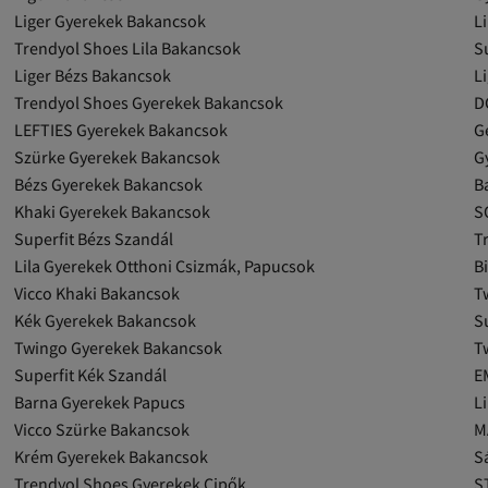
Liger Gyerekek Bakancsok
L
Trendyol Shoes Lila Bakancsok
Su
Liger Bézs Bakancsok
L
Trendyol Shoes Gyerekek Bakancsok
D
LEFTIES Gyerekek Bakancsok
G
Szürke Gyerekek Bakancsok
G
Bézs Gyerekek Bakancsok
B
Khaki Gyerekek Bakancsok
S
Superfit Bézs Szandál
T
Lila Gyerekek Otthoni Csizmák, Papucsok
B
Vicco Khaki Bakancsok
T
Kék Gyerekek Bakancsok
S
Twingo Gyerekek Bakancsok
T
Superfit Kék Szandál
E
Barna Gyerekek Papucs
L
Vicco Szürke Bakancsok
M
Krém Gyerekek Bakancsok
S
Trendyol Shoes Gyerekek Cipők
S