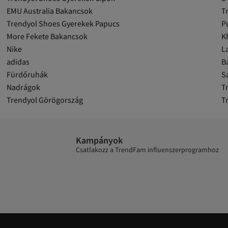
EMU Australia Bakancsok
T
Trendyol Shoes Gyerekek Papucs
P
More Fekete Bakancsok
K
Nike
L
adidas
B
Fürdőruhák
S
Nadrágok
T
Trendyol Görögország
T
Kampányok
Csatlakozz a TrendFam influenszerprogramhoz