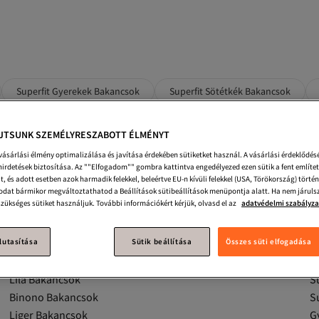
Superfit Gyerekek Bakancsok
Superfit Sötétkék Bakancsok
Superfit Gyerekek Cipő
Superfit Gyerekek Kinti Cipő
Sup
JTSUNK SZEMÉLYRESZABOTT ÉLMÉNYT
 És Papucsok
Superfit Gyerekek Szandál
Superfit Férfi Szandál
 vásárlási élmény optimalizálása és javítása érdekében sütiketket használ. A vásárlási érdeklődés
hirdetések biztosítása. Az ""Elfogadom"" gombra kattintva engedélyezed ezen sütik a fent említet
téri
Superfit Zöld Szandálok És Papucsok
Superfit Kék Szandá
t, és adott esetben azok harmadik felekkel, beleértve EU-n kívüli felekkel (USA, Törökország) tört
dat bármikor megváltoztathatod a Beállítások sütibeállítások menüpontja alatt. Ha nem járulsz
szükséges sütiket használjuk. További információkért kérjük, olvasd el az
adatvédelmi szabályz
lutasítása
Sütik beállítása
Összes süti elfogadása
Superfit Férfi Szandál
Li
Lila Bakancsok
Su
Binono Bakancsok
S
Liger Bakancsok
G