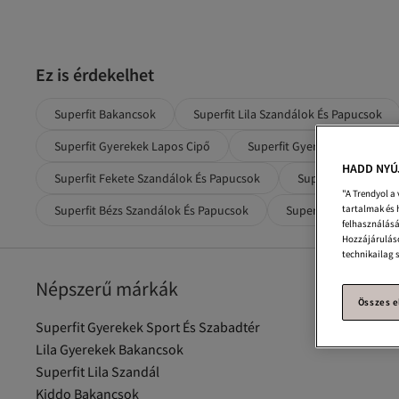
Ez is érdekelhet
Superfit Bakancsok
Superfit Lila Szandálok És Papucsok
Superfit Gyerekek Lapos Cipő
Superfit Gyerekek Edzőcipők
HADD NYÚ
Superfit Fekete Szandálok És Papucsok
Superfit Szandálok
"A Trendyol a
tartalmak és 
Superfit Bézs Szandálok És Papucsok
Superfit Gyerekek Kül
felhasználásá
Hozzájáruláso
technikailag 
Népszerű márkák
Összes e
Superfit Gyerekek Sport És Szabadtér
Lila Gyerekek Bakancsok
Superfit Lila Szandál
Kiddo Bakancsok