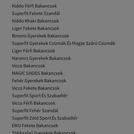
Kiddo Férfi Bakancsok
Superfit Fekete Szandál
Kiddo Khaki Bakancsok
Liger Fekete Bakancsok
Binono Gyerekek Bakancsok
Superfit Gyerekek Csizmák És Magas Szárú Csizmák
Liger Férfi Bakancsok
Narancs Gyerekek Bakancsok
Vicco Bakancsok
MAGIC SHOES Bakancsok
Fehér Gyerekek Bakancsok
Vicco Fekete Bakancsok
Superfit Sport És Szabadtér
Vicco Férfi Bakancsok
Superfit Fehér Szandál
Superfit Zöld Sport És Szabadtér
EMU Fekete Bakancsok
Többszínű Gyerekek Bakancsok