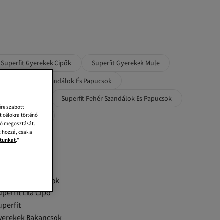
Superfit Gyerekek Cipők
Superfit Gyerekek Mule
erfit Gyerekek Szandálok És Papucsok
ok És Papucsok
Superfit Fehér Szandálok És Papucsok
ére szabott
t célokra történő
lok És Papucsok
énő megosztását.
 hozzá, csak a
atunkat
."
la Férfi Bakancsok
perfit Lila Cipő
uperfit
yerekek Bakancsok