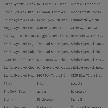
Barna Gyerekek Cipők
Kék Gyerekek Bakancsok
Gyerekek Otthoni Csizmák, Papucsok
Fehér Gyerekek Otthoni Csizmák, Papucsok
LC Waikiki Gyerekek Bakancsok
Kiddo Férfi Bakancsok
Szürke Gyerekek Futó- És Edzőcipők
Barna Gyerekek Szandálok És Papucsok
Fémhatású Gyerekek Bakancsok
Muggo Gyerekek Edzőcipők
Szürke Gyerekek Ruhák
Gezer Gyerekek Otthoni Csizmák, Papucsok
Bézs Gyerekek Bakancsok
Muggo Gyerekek Bakancsok
Rózsaszín Gyerekek Bakancsok
Szürke Gyerekek Leggingsz
Trendyol Shoes Gyerekek Otthoni Csizmák, Papucsok
Szürke Gyerekek Lapos Cipő
Szürke Gyerekek Zokni
Trendyol Shoes Gyerekek Mule
Szürke Gyerekek Edzőcipők
IGOR Fekete Térdig Érő Csizma
Moon Boot Gyerekek Otthoni Csizmák, Papucsok
Szürke Gyerekek Kosárlabdacipő
Szürke Gyerekek Cipő
Fehér Gyerekek Papucs
Szürke Gyerekek Sportszandál
Szürke Gyerekek Házicipő
IGOR Kék Térdig Érő Csizma
IGOR Bézs Térdig Érő Csizma
Pólók
Nike
Lacoste
The North Face
adidas
Bakancsok
Bikinik
Fürdőruhák
Szandál
Fürdőköpenyek
Nadrágok
Trendyol Törökország