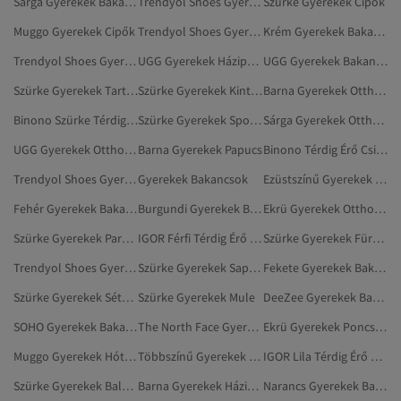
Sárga Gyerekek Bakancsok
Trendyol Shoes Gyerekek Házipapucsok
Szürke Gyerekek Cipők
Muggo Gyerekek Cipők
Trendyol Shoes Gyerekek Táskák
Krém Gyerekek Bakancsok
Trendyol Shoes Gyerekek Cipők
UGG Gyerekek Házipapucsok
UGG Gyerekek Bakancsok
Szürke Gyerekek Tartozékok
Szürke Gyerekek Kinti Cipő
Barna Gyerekek Otthoni Csizmák, Papucsok
Binono Szürke Térdig Érő Csizma
Szürke Gyerekek Sportpólók
Sárga Gyerekek Otthoni Csizmák, Papucsok
UGG Gyerekek Otthoni Csizmák, Papucsok
Barna Gyerekek Papucs
Binono Térdig Érő Csizma
Trendyol Shoes Gyerekek Bakancsok
Gyerekek Bakancsok
Ezüstszínű Gyerekek Bakancsok
Fehér Gyerekek Bakancsok
Burgundi Gyerekek Bakancsok
Ekrü Gyerekek Otthoni Csizmák, Papucsok
Szürke Gyerekek Parkák
IGOR Férfi Térdig Érő Csizma
Szürke Gyerekek Fürdőruhák
Trendyol Shoes Gyerekek Tartozékok
Szürke Gyerekek Sapkák
Fekete Gyerekek Bakancsok
Szürke Gyerekek Sétacipő
Szürke Gyerekek Mule
DeeZee Gyerekek Bakancsok
SOHO Gyerekek Bakancsok
The North Face Gyerekek Térdig Érő Csizma
Ekrü Gyerekek Poncsók
Muggo Gyerekek Hótaposó
Többszínű Gyerekek Bakancsok
IGOR Lila Térdig Érő Csizma
Szürke Gyerekek Balerinacipő
Barna Gyerekek Házipapucsok
Narancs Gyerekek Bakancsok