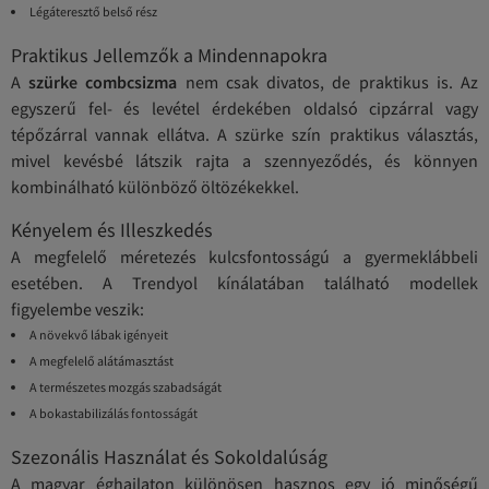
Légáteresztő belső rész
Praktikus Jellemzők a Mindennapokra
A
szürke combcsizma
nem csak divatos, de praktikus is. Az
egyszerű fel- és levétel érdekében oldalsó cipzárral vagy
tépőzárral vannak ellátva. A szürke szín praktikus választás,
mivel kevésbé látszik rajta a szennyeződés, és könnyen
kombinálható különböző öltözékekkel.
Kényelem és Illeszkedés
A megfelelő méretezés kulcsfontosságú a gyermeklábbeli
esetében. A Trendyol kínálatában található modellek
figyelembe veszik:
A növekvő lábak igényeit
A megfelelő alátámasztást
A természetes mozgás szabadságát
A bokastabilizálás fontosságát
Szezonális Használat és Sokoldalúság
A magyar éghajlaton különösen hasznos egy jó minőségű