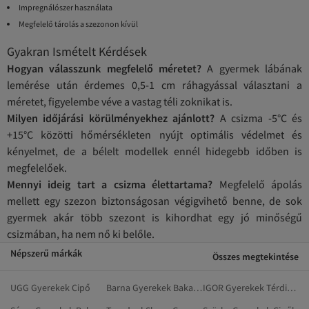
Impregnálószer használata
Megfelelő tárolás a szezonon kívül
Gyakran Ismételt Kérdések
Hogyan válasszunk megfelelő méretet?
A gyermek lábának
lemérése után érdemes 0,5-1 cm ráhagyással választani a
méretet, figyelembe véve a vastag téli zoknikat is.
Milyen időjárási körülményekhez ajánlott?
A csizma -5°C és
+15°C közötti hőmérsékleten nyújt optimális védelmet és
kényelmet, de a bélelt modellek ennél hidegebb időben is
megfelelőek.
Mennyi ideig tart a csizma élettartama?
Megfelelő ápolás
mellett egy szezon biztonságosan végigvihető benne, de sok
gyermek akár több szezont is kihordhat egy jó minőségű
csizmában, ha nem nő ki belőle.
Népszerű márkák
Összes megtekintése
UGG Gyerekek Cipő
Barna Gyerekek Bakancsok
IGOR Gyerekek Térdig Érő Csizma