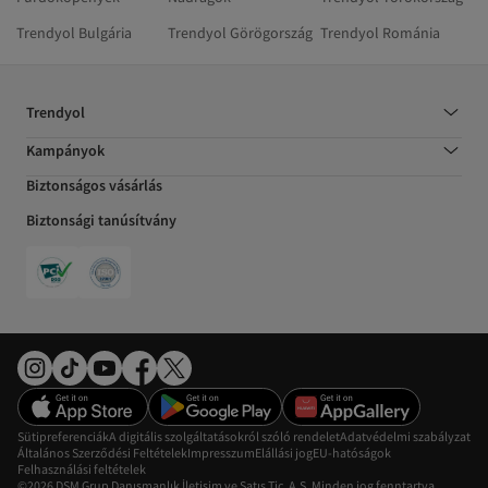
Trendyol Bulgária
Trendyol Görögország
Trendyol Románia
Trendyol
Kampányok
Biztonságos vásárlás
Biztonsági tanúsítvány
Sütipreferenciák
A digitális szolgáltatásokról szóló rendelet
Adatvédelmi szabályzat
Általános Szerződési Feltételek
Impresszum
Elállási jog
EU-hatóságok
Felhasználási feltételek
©2026 DSM Grup Danışmanlık İletişim ve Satış Tic. A.Ş. Minden jog fenntartva.