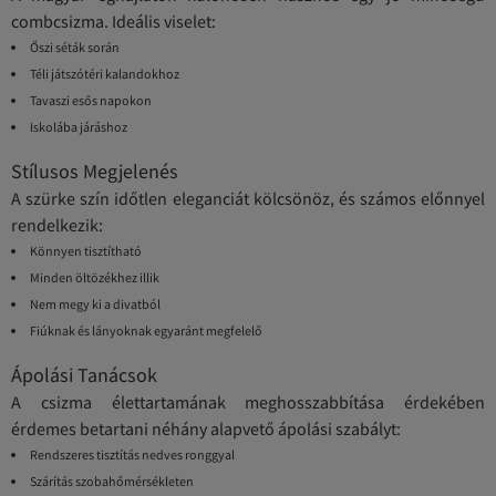
combcsizma. Ideális viselet:
Őszi séták során
Téli játszótéri kalandokhoz
Tavaszi esős napokon
Iskolába járáshoz
Stílusos Megjelenés
A szürke szín időtlen eleganciát kölcsönöz, és számos előnnyel
rendelkezik:
Könnyen tisztítható
Minden öltözékhez illik
Nem megy ki a divatból
Fiúknak és lányoknak egyaránt megfelelő
Ápolási Tanácsok
A csizma élettartamának meghosszabbítása érdekében
érdemes betartani néhány alapvető ápolási szabályt:
Rendszeres tisztítás nedves ronggyal
Szárítás szobahőmérsékleten