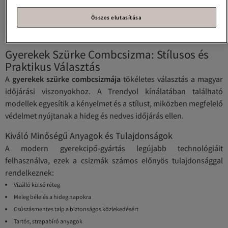
Összes elutasítása
Szürke Gyerekek Térdig Érő Csizma
Gyerekek Térdig Érő Csizma
Gyerekek Szürke Combcsizma: Stílusos és
Praktikus Választás
A
gyerekek szürke combcsizmája
tökéletes választás a magyar
időjárási viszonyokhoz. A Trendyol kínálatában található
modellek egyesítik a kényelmet és a stílust, miközben megfelelő
védelmet nyújtanak a hideg és nedves időjárás ellen.
Kiváló Minőségű Anyagok és Tulajdonságok
A modern gyerekcipő-gyártás legújabb technológiáit
felhasználva, ezek a csizmák számos előnyös tulajdonsággal
rendelkeznek:
Vízálló külső réteg
Meleg bélelés a hideg napokra
Csúszásmentes talp a biztonságos közlekedésért
Tartós, strapabíró anyagok