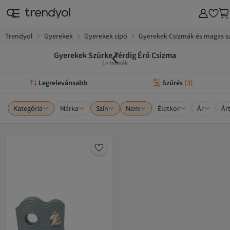
Trendyol
Gyerekek
Gyerekek cipő
Gyerekek Csizmák és magas s
Gyerekek Szürke Térdig Érő Csizma
1+ termék
Legrelevánsabb
Szűrés
(
3
)
Kategória
Márka
Szín
Nem
Életkor
Ár
Ár