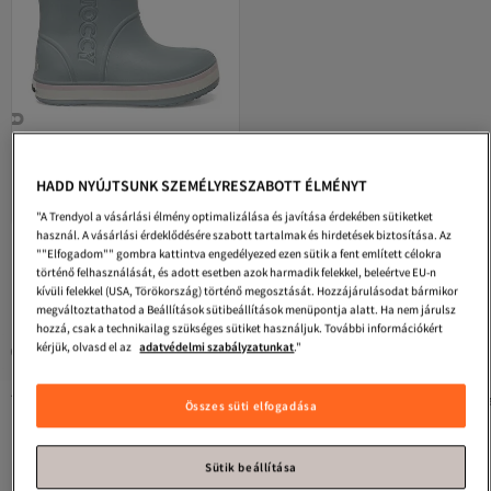
Binono
Tog P 3pr szürke lány
esőcsizma
Legalacsonyabb (30 nap)
4.6
Ingyenes szállítás
(
9
)
HADD NYÚJTSUNK SZEMÉLYRESZABOTT ÉLMÉNYT
Legalacsonyabb (30 nap)
10 016
Ft
"A Trendyol a vásárlási élmény optimalizálása és javítása érdekében sütiketket
használ. A vásárlási érdeklődésére szabott tartalmak és hirdetések biztosítása. Az
""Elfogadom"" gombra kattintva engedélyezed ezen sütik a fent említett célokra
történő felhasználását, és adott esetben azok harmadik felekkel, beleértve EU-n
1
kívüli felekkel (USA, Törökország) történő megosztását. Hozzájárulásodat bármikor
megváltoztathatod a Beállítások sütibeállítások menüpontja alatt. Ha nem járulsz
hozzá, csak a technikailag szükséges sütiket használjuk. További információkért
kérjük, olvasd el az
adatvédelmi szabályzatunkat
."
A szponzorált termékek az eladók által kiemelt promóciós ajánlatok.
Trendyol
cipő
Csizmák és magas szárú csizmák
Térdig érő csizm
Összes süti elfogadása
Ez is érdekelhet
Sütik beállítása