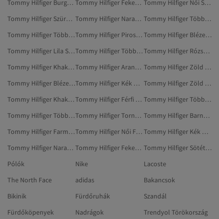
Tommy Hilfiger Burgundi Edzőcipők
Tommy Hilfiger Fekete Tornazsákok
Tommy Hilfiger Női Sport És Szabadtér
Tommy Hilfiger Szürke Edzőcipő
Tommy Hilfiger Narancs Ruhák
Tommy Hilfiger Többszínű Sportpólók
Tommy Hilfiger Többszínű Tartozékok
Tommy Hilfiger Piros Strandruházat
Tommy Hilfiger Blézerek És Mellények
Tommy Hilfiger Lila Strandruházat
Tommy Hilfiger Többszínű Strandruházat
Tommy Hilfiger Rózsaszín Ruházat
Tommy Hilfiger Khaki Strandruházat
Tommy Hilfiger Aranyszínű Ruházat
Tommy Hilfiger Zöld Hátizsákok
Tommy Hilfiger Blézerek
Tommy Hilfiger Kék Otthoni Ruházat
Tommy Hilfiger Zöld Tartozékok
Tommy Hilfiger Khaki Ruházat
Tommy Hilfiger Férfi Strandruházat
Tommy Hilfiger Többszínű Blézerek
Tommy Hilfiger Többszínű Edzőcipők
Tommy Hilfiger Tornazsákok
Tommy Hilfiger Barna Tartozékok
Tommy Hilfiger Farmerek
Tommy Hilfiger Női Farmerek
Tommy Hilfiger Kék Ruházat
Tommy Hilfiger Narancs Blézerek És Mellények
Tommy Hilfiger Fekete Strandruházat
Tommy Hilfiger Sötétkék Ruházat
Pólók
Nike
Lacoste
The North Face
adidas
Bakancsok
Bikinik
Fürdőruhák
Szandál
Fürdőköpenyek
Nadrágok
Trendyol Törökország