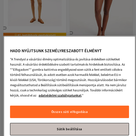
#7. legtöbbször megtekintett
Tommy Hilfiger
WW0WW40276 L91
Tommy Hilfiger
Úszó hátsó vájt
L REG CORP LOGO C-NK SS
galléros karkötő
HADD NYÚJTSUNK SZEMÉLYRESZABOTT ÉLMÉNYT
5.0
Legalacsonyabb (30 nap)
(
3
)
4.6
(
26
)
Ingyenes szállítás
Ingyenes szállítás
15 897
8 564
Legalacsonyabb (30 nap)
Ft
Ft
"A Trendyol a vásárlási élmény optimalizálása és javítása érdekében sütiketket
használ. A vásárlási érdeklődésére szabott tartalmak és hirdetések biztosítása. Az
""Elfogadom"" gombra kattintva engedélyezed ezen sütik a fent említett célokra
történő felhasználását, és adott esetben azok harmadik felekkel, beleértve EU-n
kívüli felekkel (USA, Törökország) történő megosztását. Hozzájárulásodat bármikor
megváltoztathatod a Beállítások sütibeállítások menüpontja alatt. Ha nem járulsz
hozzá, csak a technikailag szükséges sütiket használjuk. További információkért
kérjük, olvasd el az
adatvédelmi szabályzatunkat
."
Összes süti elfogadása
Sütik beállítása