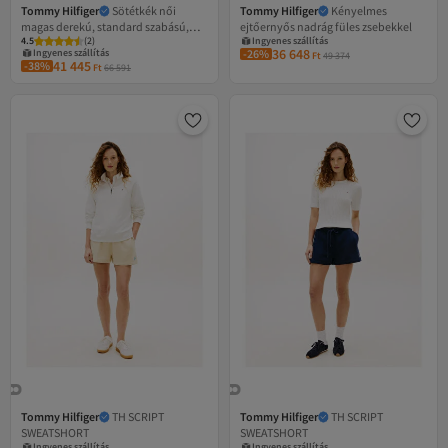
Tommy Hilfiger
Sötétkék női
Tommy Hilfiger
Kényelmes
magas derekú, standard szabású,
ejtőernyős nadrág füles zsebekkel
Legalacsonyabb (30 nap)
4.5
Legalacsonyabb (30 nap)
(
2
)
Ingyenes szállítás
nyomott mintás melegítőnadrág REG
36 648
Ingyenes szállítás
Legalacsonyabb (30 nap)
-26%
Ft
49 374
MINI CORP SWEATPANTS
41 445
Legalacsonyabb (30 nap)
-38%
Ft
66 591
Tommy Hilfiger
TH SCRIPT
Tommy Hilfiger
TH SCRIPT
SWEATSHORT
SWEATSHORT
Ingyenes szállítás
Ingyenes szállítás