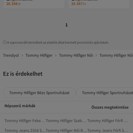
26 348
26 347
Ft
Ft
1
A szponzorált termékek az eladók által kiemelt promóciós ajánlatok.
Trendyol
Tommy Hilfiger
Tommy Hilfiger Női
Tommy Hilfiger Női
Ez is érdekelhet
Tommy Hilfiger Bézs Sportruházat
Tommy Hilfiger Sportruháza
Népszerű márkák
Összes megtekintése
Tommy Hilfiger Fekete Ruházat
Tommy Hilfiger Szabadtéri Ruházat
Tommy Hilfiger Férfi Ruházat
Tommy Jeans Zöld Sportruházat
Tommy Hilfiger Női Ruhák
Tommy Jeans Férfi Sportruházat