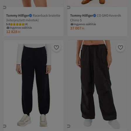
Tommy Hilfiger
Racerback bralette
Tommy Hilfiger
CO GMD Keverék
(kiterjesztett méretek)
Chino S
5.0
(
4
)
Ingyenes szállítás
37 007
Ingyenes szállítás
Ft
12 828
Ft