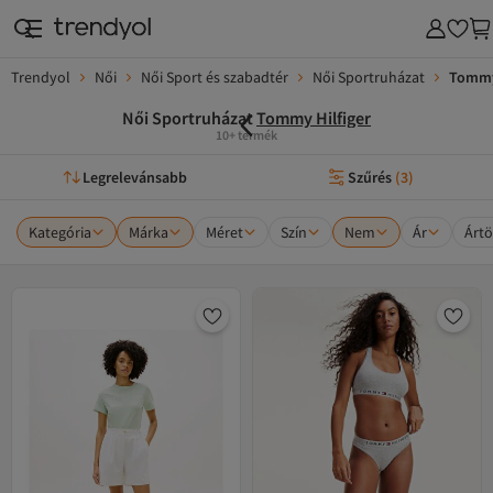
Trendyol
Női
Női Sport és szabadtér
Női Sportruházat
Tommy 
Női Sportruházat
Tommy Hilfiger
10+ termék
Legrelevánsabb
Szűrés
(
3
)
Kategória
Márka
Méret
Szín
Nem
Ár
Ártö