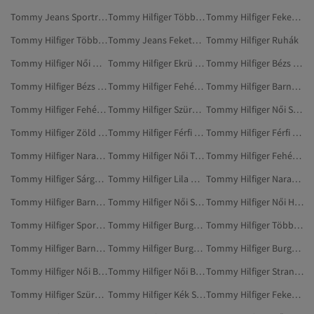
Tommy Jeans Sportruházat
Tommy Hilfiger Többszínű Otthoni Ruházat
Tommy Hilfiger Fekete Otthoni Ruházat
Tommy Hilfiger Többszínű Ruházat
Tommy Jeans Fekete Sportruházat
Tommy Hilfiger Ruhák
Tommy Hilfiger Női Mellények
Tommy Hilfiger Ekrü Ruházat
Tommy Hilfiger Bézs Ruházat
Tommy Hilfiger Bézs Szabadtéri Ruházat
Tommy Hilfiger Fehér Otthoni Ruházat
Tommy Hilfiger Barna Sportzakók
Tommy Hilfiger Fehér Strandruházat
Tommy Hilfiger Szürke Otthoni Ruházat
Tommy Hilfiger Női Sportpólók
Tommy Hilfiger Zöld Strandruházat
Tommy Hilfiger Férfi Otthoni Ruházat
Tommy Hilfiger Férfi Szabadtéri Ruházat
Tommy Hilfiger Narancs Ruházat
Tommy Hilfiger Női Tartozékok
Tommy Hilfiger Fehér Ruházat
Tommy Hilfiger Sárga Ruházat
Tommy Hilfiger Lila Otthoni Ruházat
Tommy Hilfiger Narancs Strandruházat
Tommy Hilfiger Barna Ruházat
Tommy Hilfiger Női Sportmelltartók
Tommy Hilfiger Női Hátizsákok
Tommy Hilfiger Sportmelltartók
Tommy Hilfiger Burgundi Ruházat
Tommy Hilfiger Többszínű Ruhák
Tommy Hilfiger Barna Szabadtéri Ruházat
Tommy Hilfiger Burgundi Tartozékok
Tommy Hilfiger Burgundi Otthoni Ruházat
Tommy Hilfiger Női Blézerek
Tommy Hilfiger Női Blézerek És Mellények
Tommy Hilfiger Strandruházat
Tommy Hilfiger Szürke Strandruházat
Tommy Hilfiger Kék Strandruházat
Tommy Hilfiger Fekete Ruhák