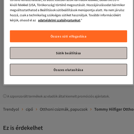
kívüli felekkel (USA, Törökország) történő megosztását. Hozzájárulásodat bármikor
megváltoztathatod a Beállítások sütibeállítások menüpontja alatt. Ha nem járulsz
hozzá, csak a technikailag szükséges sütiket használjuk. További információkért
kérjük, olvasd el az
adatvédelmi szabályzatunkat
."
#9. legtöbbször megtekintett
Összes süti elfogadása
Tommy Hilfiger
Női papucsok
Tommy Hilfiger
FW0FW09195 BDS
36-OS MÉRETŰ, ZÁSZLÓMINTÁS
Legalacsonyabb (30 nap)
4.4
(
11
)
4.5
Ingyenes szállítás
(
11
)
NYÁRI SZANDÁL
Sütik beállítása
Ingyenes szállítás
Legalacsonyabb (30 nap)
18 104
17 779
Ft
Ft
Összes elutasítása
1
A szponzorált termékek az eladók által kiemelt promóciós ajánlatok.
Trendyol
cipő
Otthoni csizmák, papucsok
Tommy Hilfiger Ottho
Ez is érdekelhet