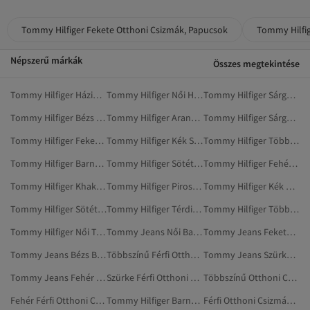
Tommy Hilfiger Fekete Otthoni Csizmák, Papucsok
Tommy Hilfig
Népszerű márkák
Összes megtekintése
Tommy Hilfiger Házipapucsok
Tommy Hilfiger Női Házipapucsok
Tommy Hilfiger Sárga Szandálok És Papucsok
Tommy Hilfiger Bézs Bakancsok
Tommy Hilfiger Aranyszínű Bakancsok
Tommy Hilfiger Sárga Bakancsok
Tommy Hilfiger Fekete Házipapucsok
Tommy Hilfiger Kék Szandálok És Papucsok
Tommy Hilfiger Többszínű Házipapucsok
Tommy Hilfiger Barna Bakancsok
Tommy Hilfiger Sötétkék Szandálok És Papucsok
Tommy Hilfiger Fehér Bakancsok
Tommy Hilfiger Khaki Bakancsok
Tommy Hilfiger Piros Bakancsok
Tommy Hilfiger Kék Bakancsok
Tommy Hilfiger Sötétkék Bakancsok
Tommy Hilfiger Térdig Érő Csizma
Tommy Hilfiger Többszínű Térdig Érő Csizma
Tommy Hilfiger Női Térdig Érő Csizma
Tommy Jeans Női Bakancsok
Tommy Jeans Fekete Bakancsok
Tommy Jeans Bézs Bakancsok
Többszínű Férfi Otthoni Csizmák, Papucsok
Tommy Jeans Szürke Bakancsok
Tommy Jeans Fehér Bakancsok
Szürke Férfi Otthoni Csizmák, Papucsok
Többszínű Otthoni Csizmák, Papucsok
Fehér Férfi Otthoni Csizmák, Papucsok
Tommy Hilfiger Barna Térdig Érő Csizma
Férfi Otthoni Csizmák, Papucsok