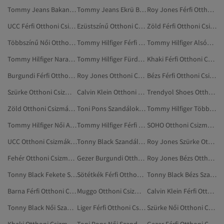
Tommy Jeans Bakancsok
Tommy Jeans Ekrü Bakancsok
Roy Jones Férfi Otthoni Csizmák, Papucsok
UCC Férfi Otthoni Csizmák, Papucsok
Ezüstszínű Otthoni Csizmák, Papucsok
Zöld Férfi Otthoni Csizmák, Papucsok
Többszínű Női Otthoni Csizmák, Papucsok
Tommy Hilfiger Férfi Sportpapucs
Tommy Hilfiger Alsóneműszettek
Tommy Hilfiger Narancs Fürdőruhák
Tommy Hilfiger Fürdőruhák
Khaki Férfi Otthoni Csizmák, Papucsok
Burgundi Férfi Otthoni Csizmák, Papucsok
Roy Jones Otthoni Csizmák, Papucsok
Bézs Férfi Otthoni Csizmák, Papucsok
Szürke Otthoni Csizmák, Papucsok
Calvin Klein Otthoni Csizmák, Papucsok
Trendyol Shoes Otthoni Csizmák, Papucsok
Zöld Otthoni Csizmák, Papucsok
Toni Pons Szandálok És Papucsok
Tommy Hilfiger Többszínű Fürdőruhák
Tommy Hilfiger Női Alsóneműszettek
Tommy Hilfiger Férfi Fürdőruhák
SOHO Otthoni Csizmák, Papucsok
UCC Otthoni Csizmák, Papucsok
Tonny Black Szandálok És Papucsok
Roy Jones Szürke Otthoni Csizmák, Papucsok
Fehér Otthoni Csizmák, Papucsok
Gezer Burgundi Otthoni Csizmák, Papucsok
Roy Jones Bézs Otthoni Csizmák, Papucsok
Tonny Black Fekete Szandálok És Papucsok
Sötétkék Férfi Otthoni Csizmák, Papucsok
Tonny Black Bézs Szandálok És Papucsok
Barna Férfi Otthoni Csizmák, Papucsok
Muggo Otthoni Csizmák, Papucsok
Calvin Klein Férfi Otthoni Csizmák, Papucsok
Tonny Black Női Szandálok És Papucsok
Liger Férfi Otthoni Csizmák, Papucsok
Szürke Női Otthoni Csizmák, Papucsok