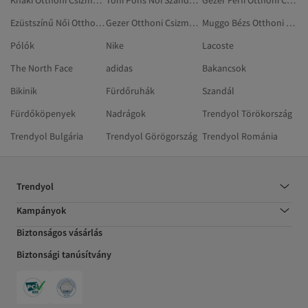
Khaki Otthoni Csizmák, Papucsok
Toni Pons Női Szandálok És Papucsok
Gezer Férfi Otthoni Csizmák, Papucsok
Ezüstszínű Női Otthoni Csizmák, Papucsok
Gezer Otthoni Csizmák, Papucsok
Muggo Bézs Otthoni Csizmák, Papucsok
Pólók
Nike
Lacoste
The North Face
adidas
Bakancsok
Bikinik
Fürdőruhák
Szandál
Fürdőköpenyek
Nadrágok
Trendyol Törökország
Trendyol Bulgária
Trendyol Görögország
Trendyol Románia
Trendyol
Kampányok
Biztonságos vásárlás
Biztonsági tanúsítvány