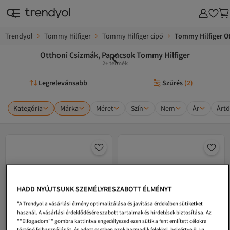
Trendyol
Tommy Hilfiger
Tommy Hilfiger cipő
Tommy Hilfiger O
Otthoni Csizmák, Papucsok
Tommy Hilfiger
2+ termék
Legrelevánsabb
Szűrés
(
2
)
Kategória
Márka
Méret
Szín
Nem
Ár
Ártö
HADD NYÚJTSUNK SZEMÉLYRESZABOTT ÉLMÉNYT
"A Trendyol a vásárlási élmény optimalizálása és javítása érdekében sütiketket
használ. A vásárlási érdeklődésére szabott tartalmak és hirdetések biztosítása. Az
""Elfogadom"" gombra kattintva engedélyezed ezen sütik a fent említett célokra
történő felhasználását, és adott esetben azok harmadik felekkel, beleértve EU-n