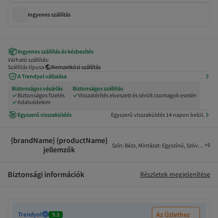
Ingyenes szállítás
Ingyenes szállítás és kézbesítés
Várható szállítás:
Szállítás típusa
Nemzetközi szállítás
A Trendyol vállalása
Biztonságos vásárlás
Biztonságos szállítás
Biztonságos fizetés
Visszatérítés elveszett és sérült csomagok esetén
Adatvédelem
Egyszerű visszaküldés
Egyszerű visszaküldés 14 napon belül.
{brandName} {productName}
+
9
Szín
:
Bézs
,
Mintázat
:
Egyszínű
,
Szövet típus
jellemzők
Biztonsági információk
Részletek megjelenítése
Trendyol
Az Üzlethez
9.3