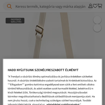
Keress termék, kategória vagy márka alapján
INGYENES
SZÁLLÍTÁS
HADD NYÚJTSUNK SZEMÉLYRESZABOTT ÉLMÉNYT
"A Trendyol a vásárlási élmény optimalizálása és javítása érdekében sütiketket
használ. A vásárlási érdeklődésére szabott tartalmak és hirdetések biztosítása. Az
""Elfogadom"" gombra kattintva engedélyezed ezen sütik a fent említett célokra
történő felhasználását, és adott esetben azok harmadik felekkel, beleértve EU-n
kívüli felekkel (USA, Törökország) történő megosztását. Hozzájárulásodat
bármikor megváltoztathatod a Beállítások sütibeállítások menüpontja alatt. Ha
nem járulsz hozzá, csak a technikailag szükséges sütiket használjuk. További
információkért kérjük, olvasd el az
adatvédelmi szabályzatunkat
."