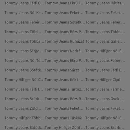
Tommy Jeans Férfi Galléros Pólók
Tommy Jeans Ekrü Edzőcipő
Tommy Jeans Hátizsákok
Tommy Jeans Női Kabátok És Dzsekik
Tommy Jeans Fekete Edzőcipők
Tommy Jeans Fekete Nadrágok
Tommy Jeans Fehér Ruházat
Tommy Jeans Sötétkék Pólók
Tommy Jeans Fehér Edzőcipők
Tommy Jeans Zöld Mellények
Tommy Jeans Bézs Pólók
Tommy Jeans Többszínű Ruházat
Tommy Jeans Többszínű Nadrágok
Tommy Jeans Ruházat
Tommy Jeans Galléros Pólók
Tommy Jeans Sárga Pólók
Tommy Jeans Nadrágok
Tommy Hilfiger Női Ék Talpú Cipő
Tommy Jeans Női Téli Kabátok
Tommy Jeans Ekrü Pólók
Tommy Jeans Fehér Nadrágok
Tommy Jeans Sötétkék Farmerek
Tommy Jeans Sárga Ruházat
Tommy Jeans Férfi Edzőcipő
Tommy Hilfiger Női Cipők
Tommy Jeans Kék Ingek
Tommy Hilfiger Cipő
Tommy Jeans Férfi Ingek
Tommy Jeans Tartozékok
Tommy Jeans Farmerek
Tommy Jeans Szürke Táskák
Tommy Jeans Bézs Ruházat
Tommy Jeans Övek És Nadrágtartók
Tommy Jeans Zöld Dzsekik
Tommy Jeans Fekete Ruházat
Tommy Jeans Fekete Hátizsákok
Tommy Hilfiger Többszínű Cipő
Tommy Jeans Táskák
Tommy Hilfiger Női Edzőcipő
Tommy Jeans Sötétkék Galléros Pólók
Tommy Hilfiger Zöld Cipő
Tommy Jeans Szürke Tartozékok