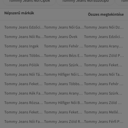
Tommy Jeans Női Cipők
Tommy Jeans Női Edzőcipő
Tom
Népszerű márkák
Összes megtekintése
Tommy Jeans Edzőcipő
Tommy Jeans Női Galléros Pólók
Tommy Jeans Női Dzsekik
Tommy Jeans Női Ruházat
Tommy Jeans Övek
Tommy Jeans Edzőcipők
Tommy Jeans Ingek
Tommy Jeans Fehér Edzőcipő
Tommy Jeans Aranyszínű Edzőcipők
Tommy Jeans Többszínű Edzőcipő
Tommy Jeans Bézs Edzőcipő
Tommy Jeans Zöld Pólók
Tommy Jeans Pólók
Tommy Jeans Szürke Pólók
Tommy Jeans Fekete Edzőcipő
Tommy Jeans Női Táskák
Tommy Hilfiger Női Lapos Cipő
Tommy Jeans Női Tartozékok
Tommy Jeans Fekete Övek
Tommy Jeans Többszínű Edzőcipők
Tommy Jeans Fehér Pólók
Tommy Jeans Kék Farmerek
Tommy Jeans Aranyszínű Ruházat
Tommy Jeans Szürke Edzőcipők
Tommy Jeans Rózsaszín Cipő
Tommy Hilfiger Női Bugyi
Tommy Jeans Zöld Nadrágok
Tommy Jeans Fekete Cipők
Tommy Jeans Fekete Pólók
Tommy Jeans Mellények
Tommy Jeans Női Farmerek
Tommy Jeans Zöld Ruházat
Tommy Jeans Férfi Pólók