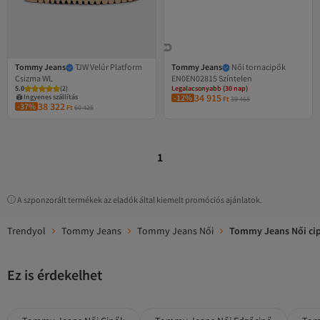
Tommy Jeans
TJW Velúr Platform
Tommy Jeans
Női tornacipők
Legalacsonyabb (30 nap)
Csizma WL
EN0EN02815 Színtelen
Ingyenes szállítás
5.0
(
2
)
Legalacsonyabb (30 nap)
34 915
Ingyenes szállítás
-12%
Ft
39 468
38 322
-37%
Ft
60 425
1
A szponzorált termékek az eladók által kiemelt promóciós ajánlatok.
Trendyol
Tommy Jeans
Tommy Jeans Női
Tommy Jeans Női ci
Ez is érdekelhet