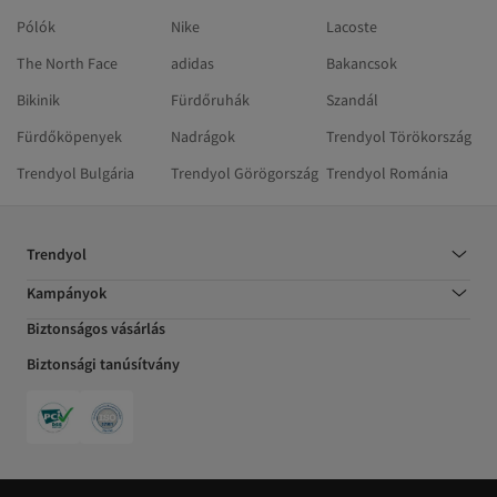
Pólók
Nike
Lacoste
The North Face
adidas
Bakancsok
Bikinik
Fürdőruhák
Szandál
Fürdőköpenyek
Nadrágok
Trendyol Törökország
Trendyol Bulgária
Trendyol Görögország
Trendyol Románia
Trendyol
Kampányok
Biztonságos vásárlás
Biztonsági tanúsítvány