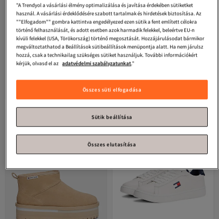
"A Trendyol a vásárlási élmény optimalizálása és javítása érdekében sütiketket
használ. A vásárlási érdeklődésére szabott tartalmak és hirdetések biztosítása. Az
""Elfogadom"" gombra kattintva engedélyezed ezen sütik a fent említett célokra
történő felhasználását, és adott esetben azok harmadik felekkel, beleértve EU-n
kívüli felekkel (USA, Törökország) történő megosztását. Hozzájárulásodat bármikor
megváltoztathatod a Beállítások sütibeállítások menüpontja alatt. Ha nem járulsz
hozzá, csak a technikailag szükséges sütiket használjuk. További információkért
kérjük, olvasd el az
adatvédelmi szabályzatunkat
."
Tommy Jeans
Espadrilles sötétkék
Tommy Jeans
TJW URBAN BIKER
Legalacsonyabb (30 nap)
felnőttek
BOOT BŐR
Ingyenes szállítás
Legalacsonyabb (30 nap)
4.5
(
6
)
18 856
-16%
Ingyenes szállítás
Ft
22 317
Összes süti elfogadása
49 927
-38%
Ft
80 979
Sütik beállítása
Összes elutasítása