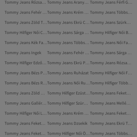
Tommy Jeans Rózsaszín Edzőcipő
Tommy Jeans Aranyszínű Ruházat
Tommy Jeans Férfi Galléros Pólók
Tommy Jeans Fehér Pólók
Tommy Jeans Krém Edzőcipő
Tommy Jeans Többszínű Ruházat
Tommy Jeans Zöld Tartozékok
Tommy Jeans Ekrü Cipő
Tommy Jeans Szürke Tartozékok
Tommy Hilfiger Női Cipő
Tommy Jeans Sárga Ruházat
Tommy Hilfiger Női Bugyi
Tommy Jeans Kék Farmerek
Tommy Jeans Többszínű Nadrágok
Tommy Jeans Női Farmerek
Tommy Jeans Ingek
Tommy Jeans Fehér Ruházat
Tommy Jeans Sárga Pólók
Tommy Hilfiger Edzőcipő
Tommy Jeans Ekrü Pólók
Tommy Jeans Rózsaszín Edzőcipők
Tommy Jeans Bézs Pólók
Tommy Jeans Ruházat
Tommy Hilfiger Női Futó- És Edzőcipők
Tommy Jeans Bézs Ruházat
Tommy Jeans Női Ruhák
Tommy Hilfiger Többszínű Edzőcipő
Tommy Jeans Zöld Dzsekik
Tommy Hilfiger Ezüstszínű Edzőcipő
Tommy Jeans Fekete Övek
Tommy Jeans Galléros Pólók
Tommy Hilfiger Szürke Edzőcipő
Tommy Jeans Mellények
Tommy Hilfiger Női Lapos Cipő
Tommy Jeans Krém Edzőcipők
Tommy Jeans Fekete Cipő
Tommy Jeans Fekete Pólók
Tommy Jeans Dzsekik
Tommy Jeans Ekrü Tartozékok
Tommy Jeans Fekete Tartozékok
Tommy Hilfiger Női Övek
Tommy Jeans Többszínű Dzsekik