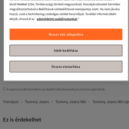
kívüli felekkel (USA, Törökország) történő megosztását. Hozzájárulásodat bármikor
megváltoztathatod a Beállítások sütibeállítások menüpontja alatt. Ha nem járulsz
hozzá, csak a technikailag szükséges sütiket használjuk. További információkért
kérjük, olvasd el az
adatvédelmi szabályzatunkat
."
Összes süti elfogadása
Tommy Jeans
Női tornacipők
Legalacsonyabb (30 nap)
EN0EN02815 Színtelen
Ingyenes szállítás
Legalacsonyabb (30 nap)
Sütik beállítása
34 915
-12%
Ft
39 468
Összes elutasítása
1
A szponzorált termékek az eladók által kiemelt promóciós ajánlatok.
Trendyol
Tommy Jeans
Tommy Jeans Női
Tommy Jeans Női ci
Ez is érdekelhet