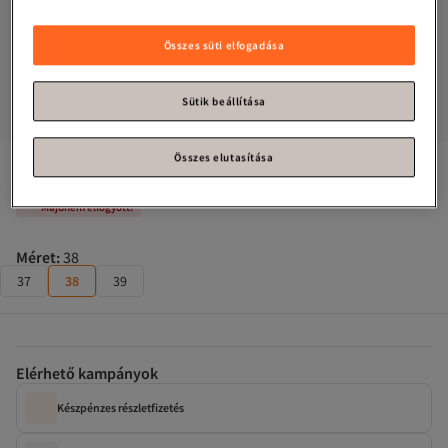
Összes süti elfogadása
Sütik beállítása
Összes elutasítása
Tommy Jeans
Térdig érő csizma Black Adults
Majdnem elfogyott!
Méret
:
38
37
38
39
Elérhető kampányok
Készpénzes részletfizetés