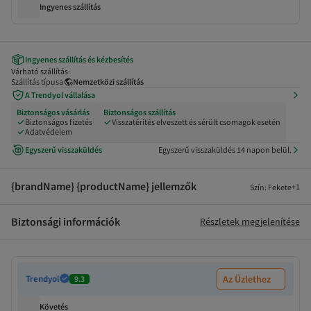
Ingyenes szállítás
Ingyenes szállítás és kézbesítés
Várható szállítás:
Szállítás típusa
Nemzetközi szállítás
A Trendyol vállalása
Biztonságos vásárlás
Biztonságos szállítás
Biztonságos fizetés
Visszatérítés elveszett és sérült csomagok esetén
Adatvédelem
Egyszerű visszaküldés
Egyszerű visszaküldés 14 napon belül.
{brandName} {productName} jellemzők
+
1
Szín
:
Fekete
Biztonsági információk
Részletek megjelenítése
Trendyol
Az Üzlethez
9.3
Követés