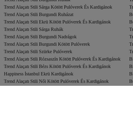
Trend Alaçatı Stili Sárga Kötött Pulóverek És Kardigánok
Tr
Trend Alaçatı Stili Burgundi Ruházat
B
Trend Alaçatı Stili Ekrü Kötött Pulóverek És Kardigánok
B
Trend Alaçatı Stili Sárga Ruhák
Tr
Trend Alaçatı Stili Burgundi Nadrágok
Tr
Trend Alaçatı Stili Burgundi Kötött Pulóverek
Tr
Trend Alaçatı Stili Szürke Pulóverek
Tr
Trend Alaçatı Stili Rózsaszín Kötött Pulóverek És Kardigánok
B
Trend Alaçatı Stili Bézs Kötött Pulóverek És Kardigánok
B
Happiness İstanbul Ekrü Kardigánok
B
Trend Alaçatı Stili Női Kötött Pulóverek És Kardigánok
B
Trend Alaçatı Stili Szürke Ruhák
H
Bianco Lucci Női Kardigánok
Tr
Trend Alaçatı Stili Férfi Ruházat
Tr
Trend Alaçatı Stili Szürke Szolid Ruházat
B
Trendyol Modest Burgundi Szolid Kardigánok
H
Bianco Lucci Ekrü Kardigánok
B