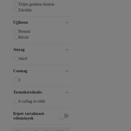
Teljes gombos lezárás
Záródás
Ujjhossz
Hosszú
Rövid
Anyag
Akril
Csomag
1
Termékértékelés
4 csillag és több
Képet tartalmazó
vélemények