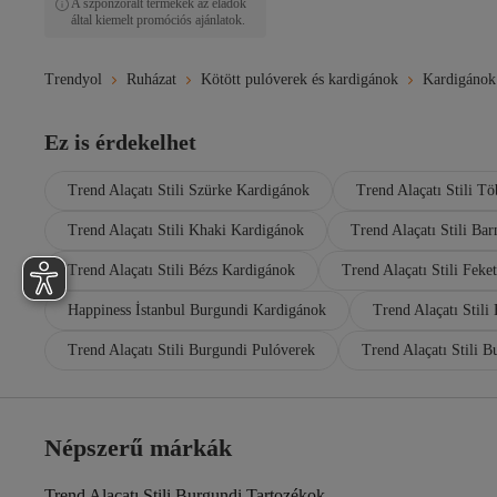
A szponzorált termékek az eladók
által kiemelt promóciós ajánlatok.
Trendyol
Ruházat
Kötött pulóverek és kardigánok
Kardigánok
Ez is érdekelhet
Trend Alaçatı Stili Szürke Kardigánok
Trend Alaçatı Stili T
Trend Alaçatı Stili Khaki Kardigánok
Trend Alaçatı Stili Ba
Trend Alaçatı Stili Bézs Kardigánok
Trend Alaçatı Stili Fek
Happiness İstanbul Burgundi Kardigánok
Trend Alaçatı Stili
Trend Alaçatı Stili Burgundi Pulóverek
Trend Alaçatı Stili 
Népszerű márkák
Trend Alaçatı Stili Burgundi Tartozékok