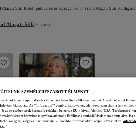
 Alaçatı Stili Kötött pulóverek és kardigánok
Trend Alaçatı Stili Kardigáno
d Alaçatı Stili
2+ termék
YÚJTSUNK SZEMÉLYRESZABOTT ÉLMÉNYT
vásárlási élmény optimalizálása és javítása érdekében sütiketket használ. A vásárlási érdeklődésér
hirdetések biztosítása. Az ""Elfogadom"" gombra kattintva engedélyezed ezen sütik a fent említett 
t, és adott esetben azok harmadik felekkel, beleértve EU-n kívüli felekkel (USA, Törökország) tö
Hozzájárulásodat bármikor megváltoztathatod a Beállítások sütibeállítások menüpontja alatt. Ha n
 technikailag szükséges sütiket használjuk. További információkért kérjük, olvasd el az
adatvéd
kat
."