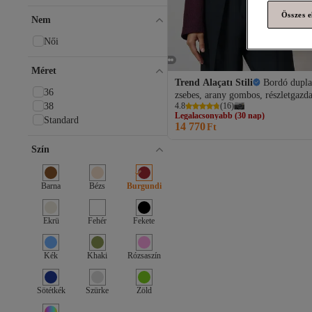
Trendyol Modest
Összes e
Swist
Nem
Park Karon
Női
trendgar
WOMAN VISION
Méret
Dilvin
Trend Alaçatı Stili
Bordó dupl
Kiğılı
36
Legalacsonyabb (30 nap)
zsebes, arany gombos, részletgazd
Mixray
Ingyenes szállítás
4.8
(
16
)
38
kötött kabát ALC-X14671
Legalacsonyabb (30 nap)
Defacto
Standard
14 770
Ft
Szín
Barna
Bézs
Burgundi
Ekrü
Fehér
Fekete
Kék
Khaki
Rózsaszín
Sötétkék
Szürke
Zöld