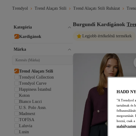
Trendyol
Trend Alaçatı Stili
Trend Alaçatı Stili Ruházat
Trend
Burgundi Kardigánok
Tren
Kategória
Legjobb értékelésű termékek
Kardigánok
Márka
Trend Alaçatı Stili
Trendyol Collection
Trendyol Curve
Happiness İstanbul
HADD N
Koton
"A Trendyol a 
Bianco Lucci
tartalmak és 
U.S. Polo Assn.
felhasználásá
Madmext
megosztását. 
TOFİSA
hozzá, csak a
Laluvia
szabályzatun
Lusin