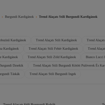
Burgundi Kardigánok
Trend Alaçatı Stili Burgundi Kardigánok
öbbszínű Kardigánok
Trend Alaçatı Stili Kardigánok
Trend Alaçatı
rna Kardigánok
Trend Alaçatı Stili Fehér Kardigánok
Trend Alaçat
ete Kardigánok
Trend Alaçatı Stili Zöld Kardigánok
Bianco Lucci
 Burgundi Dzsekik
Trend Alaçatı Stili Burgundi Kötött Pulóverek És Ka
Burgundi Táskák
Trend Alaçatı Stili Burgundi Ingek
Trend Alaçatı Stili Burgundi Ruhák
Tr