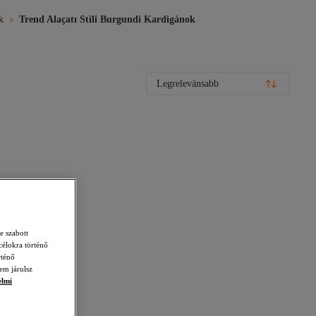
k
Trend Alaçatı Stili Burgundi Kardigánok
Legrelevánsabb
e szabott
célokra történő
rténő
em járulsz
elmi