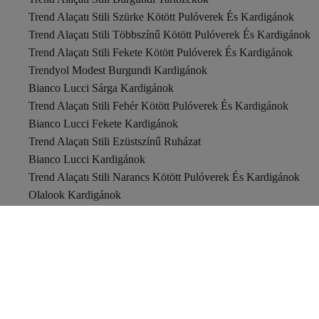
Trend Alaçatı Stili Szürke Kötött Pulóverek És Kardigánok
Trend Alaçatı Stili Többszínű Kötött Pulóverek És Kardigánok
Trend Alaçatı Stili Fekete Kötött Pulóverek És Kardigánok
Trendyol Modest Burgundi Kardigánok
Bianco Lucci Sárga Kardigánok
Trend Alaçatı Stili Fehér Kötött Pulóverek És Kardigánok
Bianco Lucci Fekete Kardigánok
Trend Alaçatı Stili Ezüstszínű Ruházat
Bianco Lucci Kardigánok
Trend Alaçatı Stili Narancs Kötött Pulóverek És Kardigánok
Olalook Kardigánok
Bianco Lucci Piros Kardigánok
Trend Alaçatı Stili Pulóverek
Happiness İstanbul Szürke Kardigánok
Trend Alaçatı Stili Ruhák
Bianco Lucci Szürke Kardigánok
Koton Burgundi Kardigánok