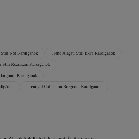
 Stili Női Kardigánok
Trend Alaçatı Stili Ekrü Kardigánok
ı Stili Rózsaszín Kardigánok
 Burgundi Kardigánok
rdigánok
Trendyol Collection Burgundi Kardigánok
end Alaçatı Stili Kötött Pulóverek És Kardigánok