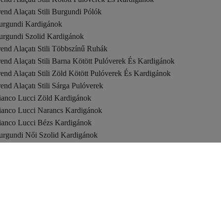
end Alaçatı Stili Burgundi Pólók
urgundi Kardigánok
urgundi Szolid Kardigánok
end Alaçatı Stili Többszínű Ruhák
end Alaçatı Stili Barna Kötött Pulóverek És Kardigánok
end Alaçatı Stili Zöld Kötött Pulóverek És Kardigánok
end Alaçatı Stili Sárga Pulóverek
ianco Lucci Zöld Kardigánok
ianco Lucci Narancs Kardigánok
ianco Lucci Bézs Kardigánok
urgundi Női Szolid Kardigánok
appiness İstanbul Kardigánok
end Alaçatı Stili Többszínű Pulóverek
end Alaçatı Stili Khaki Kötött Pulóverek És Kardigánok
urgundi Női Kardigánok
appiness İstanbul Többszínű Kardigánok
ianco Lucci Khaki Kardigánok