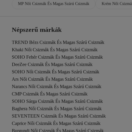
Cochines
MP Női Csizmák És Magas Szárú Csizmák
Krém Női Csizmá
Columbia
Conteyner
Converse
Crocs
Népszerű márkák
CZ London
Dark Seer
Daxtors
TREND Bézs Csizmák És Magas Szárú Csizmák
Deery
Khaki Női Csizmák És Magas Szárú Csizmák
DeeZee
SOHO Fehér Csizmák És Magas Szárú Csizmák
Derimod
DeeZee Csizmák És Magas Szárú Csizmák
Deripabuc
derithy
SOHO Női Csizmák És Magas Szárú Csizmák
Dilimler Ayakkabı
Ars Női Csizmák És Magas Szárú Csizmák
DİVOLYA
Narancs Női Csizmák És Magas Szárú Csizmák
Dogo
CMP Csizmák És Magas Szárú Csizmák
DS AYAKKABI
Dunlop
SOHO Sárga Csizmák És Magas Szárú Csizmák
DUXAL SHOES
Baghera Női Csizmák És Magas Szárú Csizmák
eformoda by emre yılmaz
SEVENTEEN Csizmák És Magas Szárú Csizmák
Elit
Caprice Női Csizmák És Magas Szárú Csizmák
Elle
EMOYRA
Burgundi Női Csizmák És Magas Szárú Csizmák