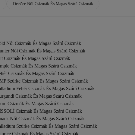
k
DeeZee Női Csizmák És Magas Szárú Csizmák
öld Női Csizmák És Magas Szárú Csizmák
unter Női Csizmák És Magas Szárú Csizmák
lit Csizmák És Magas Szárú Csizmák
imple Csizmák És Magas Szárú Csizmák
ehér Csizmák És Magas Szárú Csizmák
MP Szürke Csizmák És Magas Szárú Csizmák
alladium Fehér Csizmák És Magas Szárú Csizmák
urgundi Csizmák És Magas Szárú Csizmák
ore Csizmák És Magas Szárú Csizmák
İSSOLİ Csizmák És Magas Szárú Csizmák
nack Női Csizmák És Magas Szárú Csizmák
alladium Szürke Csizmák És Magas Szárú Csizmák
aprice Csizmák És Magas Szárú Csizmák