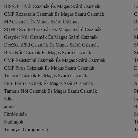
RİSSOLİ Női Csizmák És Magas Szárú Csizmák
L
CMP Rózsaszín Csizmák És Magas Szárú Csizmák
C
MP Csizmák És Magas Szárú Csizmák
B
SOHO Szürke Csizmák És Magas Szárú Csizmák
P
Greyder Női Csizmák És Magas Szárú Csizmák
M
DeeZee Zöld Csizmák És Magas Szárú Csizmák
S
Bézs Női Csizmák És Magas Szárú Csizmák
S
CMP Ezüstszínű Csizmák És Magas Szárú Csizmák
T
CMP Piros Csizmák És Magas Szárú Csizmák
D
Tretorn Csizmák És Magas Szárú Csizmák
E
Ekrü Férfi Csizmák És Magas Szárú Csizmák
A
Tamaris Női Csizmák És Magas Szárú Csizmák
P
Nike
L
adidas
B
Fürdőruhák
S
Nadrágok
T
Trendyol Görögország
T