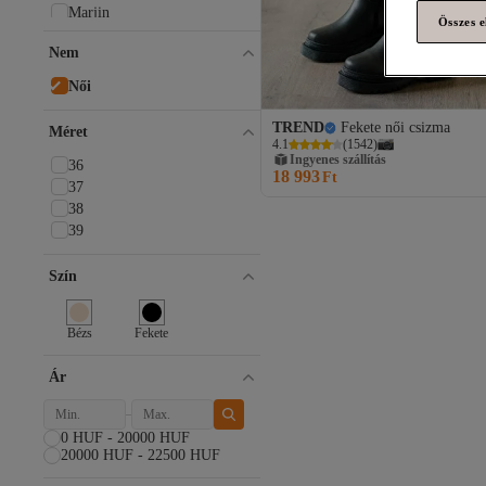
Marjin
Összes e
Tommy Hilfiger
Nem
Limeo
Shoeberry
Női
Tonny Black
Capone Outfitters
TREND
Fekete női csizma
Méret
LEFTIES
4.1
(
1542
)
Ingyenes szállítás
NİŞANTAŞI SHOES
36
18 993
Ft
Muggo
37
Madamra
38
Skechers
39
Minden márka
Szín
TREND
adidas
Afilli
Bézs
Fekete
Akınal Bella
Aldo
Ár
Aleza Shoes
ALTUNTAŞ
Ars
0 HUF - 20000 HUF
Art Bella
20000 HUF - 22500 HUF
Ayakkabı Delisiyim