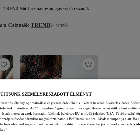
TREND Női Csizmák és magas szárú csizmák
árú Csizmák
TREND
2+ termék
YÚJTSUNK SZEMÉLYRESZABOTT ÉLMÉNYT
vásárlási élmény optimalizálása és javítása érdekében sütiketket használ. A vásárlási érdeklődésér
hirdetések biztosítása. Az ""Elfogadom"" gombra kattintva engedélyezed ezen sütik a fent említett 
t, és adott esetben azok harmadik felekkel, beleértve EU-n kívüli felekkel (USA, Törökország) tö
Hozzájárulásodat bármikor megváltoztathatod a Beállítások sütibeállítások menüpontja alatt. Ha n
 technikailag szükséges sütiket használjuk. További információkért kérjük, olvasd el az
adatvéd
kat
."