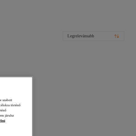
Legrelevánsabb
e szabott
célokra történő
rténő
em járulsz
elmi