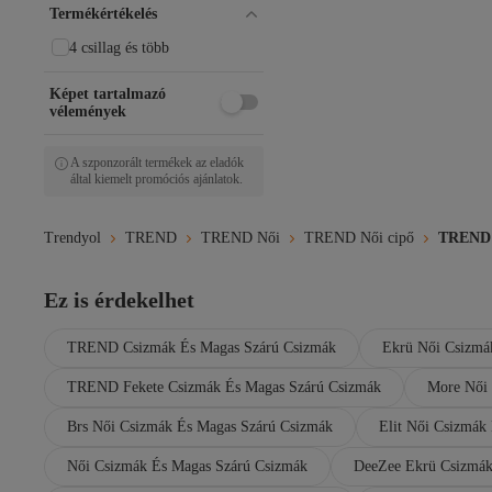
AYAKKABI PRENSİ
Termékértékelés
Aymood
4 csillag és több
Baghera
Bambi
Képet tartalmazó
Benetton
vélemények
bescobel
Beyond
BIG KING
A szponzorált termékek az eladók
által kiemelt promóciós ajánlatok.
Birkenstock
Blyss
BOA
Trendyol
TREND
TREND Női
TREND Női cipő
TREND N
Brs
Buem
Bulls & Gulls
Ez is érdekelhet
Butigo
Calvin Klein
TREND Csizmák És Magas Szárú Csizmák
Ekrü Női Csizmá
Caprice
Caterpillar
TREND Fekete Csizmák És Magas Szárú Csizmák
More Női 
Chekich
Brs Női Csizmák És Magas Szárú Csizmák
CHOPPER
Elit Női Csizmák
CICIKIZ
Női Csizmák És Magas Szárú Csizmák
DeeZee Ekrü Csizmák
CMP