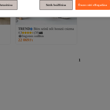
lutasítása
Sütik beállítása
Összes süti elfogadása
TREND
Bézs színű női hosszú csizma
4.3
(
59
)
Ingyenes szállítás
22 069
Ft
1