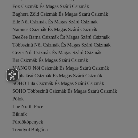
EMU
Fox Csizmák És Magas Szárú Csizmák
EMU Australia
Baghera Zöld Csizmák És Magas Szárú Csizmák
en7
Elle Női Csizmák És Magas Szárú Csizmák
ENES
Erkan Saçmacı
Narancs Csizmák És Magas Szárú Csizmák
Fast Step
DeeZee Barna Csizmák És Magas Szárú Csizmák
Fila
Többszínű Női Csizmák És Magas Szárú Csizmák
Fox
Gezer Női Csizmák És Magas Szárú Csizmák
Freemax
Fulla Moda
Brs Csizmák És Magas Szárú Csizmák
Fullamoda
MANGO Női Csizmák És Magas Szárú Csizmák
GAMELU
Fémhatású Csizmák És Magas Szárú Csizmák
Geox
SOHO Lila Csizmák És Magas Szárú Csizmák
Gezer
Gökçe Shoes
SOHO Többszínű Csizmák És Magas Szárú Csizmák
Gökhan Talay
Pólók
GÖNDERİ(R)
The North Face
Gondol
Bikinik
Greyder
Guess
Fürdőköpenyek
Guja
Trendyol Bulgária
Hammer Jack