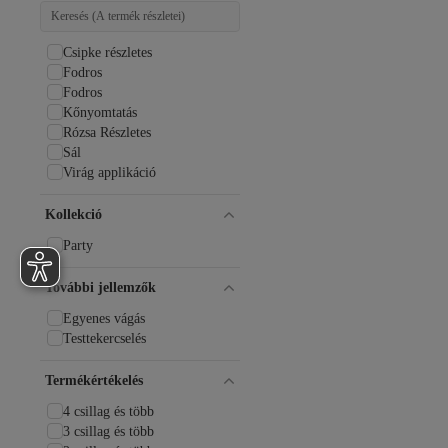
Csipke részletes
Fodros
Fodros
Kőnyomtatás
Rózsa Részletes
Sál
Virág applikáció
Kollekció
Party
További jellemzők
Egyenes vágás
Testtekercselés
Termékértékelés
4 csillag és több
3 csillag és több