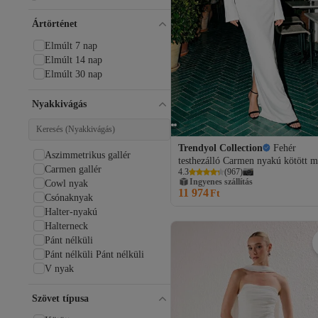
Ártörténet
Elmúlt 7 nap
Elmúlt 14 nap
Elmúlt 30 nap
Nyakkivágás
Trendyol Collection
Fehér
Aszimmetrikus gallér
testhezálló Carmen nyakú kötött m
Carmen gallér
4.3
(
967
)
elegáns estélyi ruha éjszakai ballag
Ingyenes szállítás
Cowl nyak
ruha TPRSS24AE00204
11 974
Ft
Csónaknyak
Halter-nyakú
Halterneck
Pánt nélküli
Pánt nélküli Pánt nélküli
V nyak
Szövet típusa