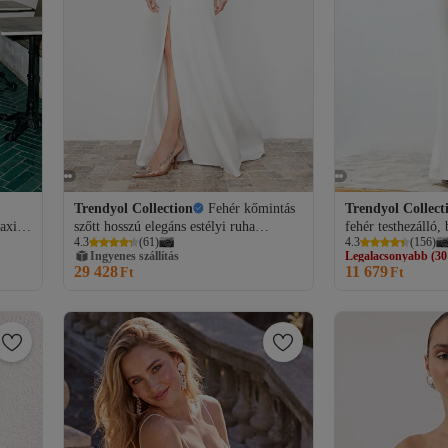
Trendyol Collection
Fehér kőmintás
Trendyol Collect
axi
szőtt hosszú elegáns estélyi ruha
fehér testhezálló,
4.3
(
61
)
4.3
(
156
)
ási
TPRSS24AE00183
hosszú estélyi ruha
Ingyenes szállítás
Legalacsonyabb (30
ruha TPRSS24AE
29 428
11 679
Ft
Ingyenes szállítá
Ft
Legalacsonyabb (30