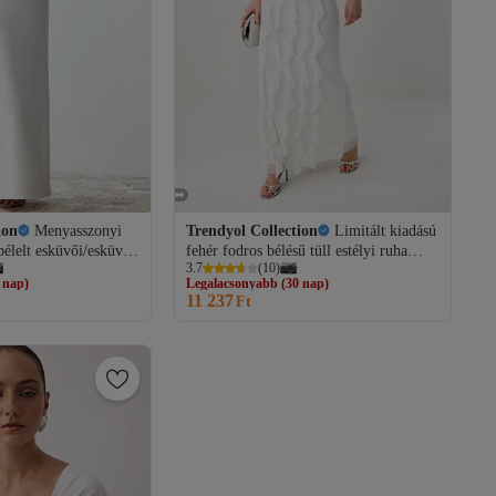
ion
Menyasszonyi
Trendyol Collection
Limitált kiadású
 bélelt esküvői/esküvői
fehér fodros bélésű tüll estélyi ruha
3.7
(
10
)
, éjszakai ballagási
éjszakai ballagási ruha
 nap)
Legalacsonyabb (30 nap)
00016
TPRSS25AE00063
11 237
s
Ingyenes szállítás
Ft
 nap)
Legalacsonyabb (30 nap)