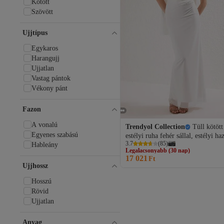
Kötött
Szövött
Ujjtípus
Egykaros
Harangujj
Ujjatlan
Vastag pántok
Vékony pánt
Fazon
A vonalú
Trendyol Collection
Tüll kötöt
Egyenes szabású
estélyi ruha fehér sállal, estélyi ha
3.7
(
85
)
ruha TPRSS25AE00056
Hableány
Legalacsonyabb (30 nap)
17 021
Ingyenes szállítás
Ft
Ujjhossz
Legalacsonyabb (30 nap)
Hosszú
Rövid
Ujjatlan
Anyag