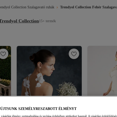
endyol Collection Szalagavató ruhák
Trendyol Collection Fehér Szalagav
Trendyol Collection
15+ termék
YÚJTSUNK SZEMÉLYRESZABOTT ÉLMÉNYT
vásárlási élmény optimalizálása és javítása érdekében sütiketket használ. A vásárlási érdeklődésér