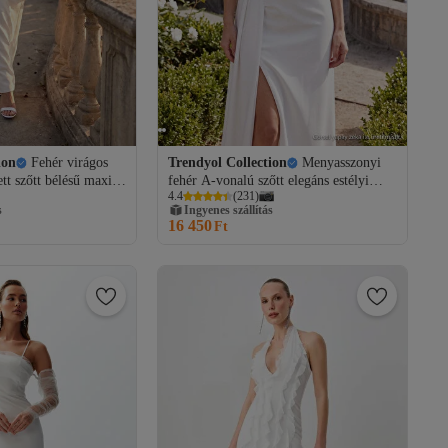
ion
Fehér virágos
Trendyol Collection
Menyasszonyi
ett szőtt bélésű maxi
fehér A-vonalú szőtt elegáns estélyi
4.4
(
231
)
i ruha
ruha éjszakai ballagási ruha
s
Ingyenes szállítás
2i
TPRSS19FZ0511
16 450
Ft