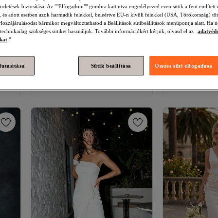
hirdetések biztosítása. Az ""Elfogadom"" gombra kattintva engedélyezed ezen sütik a fent említett 
t, és adott esetben azok harmadik felekkel, beleértve EU-n kívüli felekkel (USA, Törökország) tö
Hozzájárulásodat bármikor megváltoztathatod a Beállítások sütibeállítások menüpontja alatt. Ha n
 technikailag szükséges sütiket használjuk. További információkért kérjük, olvasd el az
adatvéd
kat
."
Trendyol Collection
Menyasszonyi
Trendyol Collect
fehér A-vonalú, rózsa részletekkel
gallérú Finike Max
lutasítása
Sütik beállítása
Összes süti elfogadása
4.2
(
83
)
3.6
(
81
)
díszített, szőtt szatén esküvői/esküvői
éjszakai hazatérés
Ingyenes szállítás
Legalacsonyabb (14
hosszú estélyi ruha TPRSS24AE00029
TPRSS25AE0019
12 294
18 209
Ft
Ingyenes szállítá
Ft
Legalacsonyabb (14