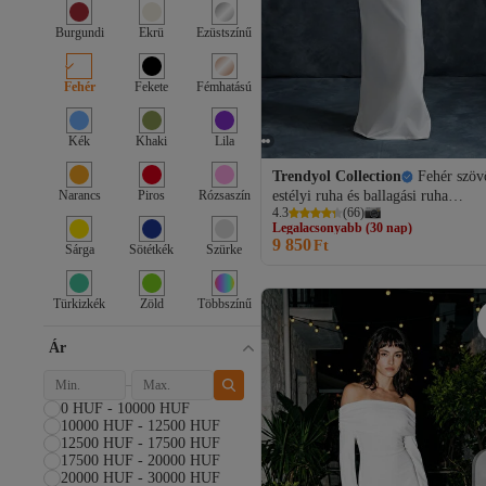
Burgundi
Ekrü
Ezüstszínű
Fehér
Fekete
Fémhatású
Kék
Khaki
Lila
Trendyol Collection
Fehér szöv
Narancs
Piros
Rózsaszín
estélyi ruha és ballagási ruha
4.3
(
66
)
TPRSS23AE00228
Legalacsonyabb (30 nap)
9 850
Ingyenes szállítás
Ft
Sárga
Sötétkék
Szürke
Legalacsonyabb (30 nap)
Türkizkék
Zöld
Többszínű
Ár
0 HUF - 10000 HUF
10000 HUF - 12500 HUF
12500 HUF - 17500 HUF
17500 HUF - 20000 HUF
20000 HUF - 30000 HUF