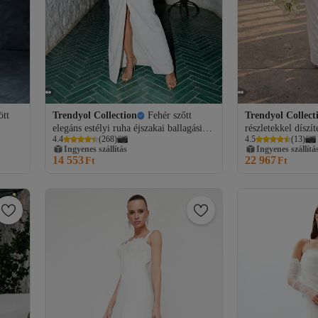
ött
Trendyol Collection
Fehér szőtt
Trendyol Collect
elegáns estélyi ruha éjszakai ballagási
részletekkel díszít
4.4
(
268
)
4.5
(
13
)
ruha TPRSS21AE0010
estélyi és ballagás
Ingyenes szállítás
Ingyenes szállítá
TPRSS26AE0012
14 553
22 967
Ft
Ft