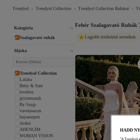
Trendyol
Trendyol Collection
Trendyol Collection Ruházat
Tr
Fehér Szalagavató Ruhák
Kategória
Legjobb értékelésű termékek
Szalagavató ruhák
Márka
Trendyol Collection
Lafaba
Betty & Sam
lovebox
giyimmasalı
By Saygı
vuvutasarım
bayansepeti
Arden
AHENGİM
HADD N
WOMAN VISION
"A Trendyol a 