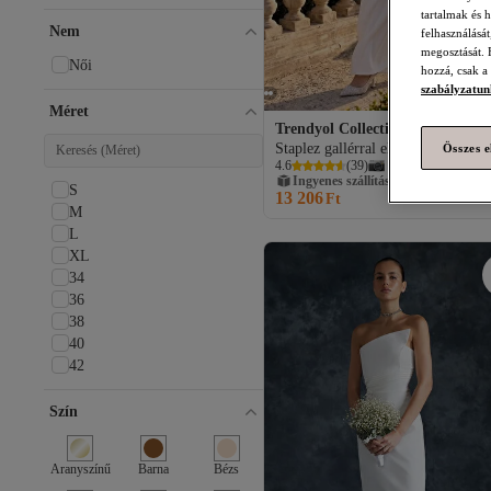
Defacto
tartalmak és 
LC Waikiki
Nem
felhasználásá
megosztását. 
Női
hozzá, csak a
szabályzatun
Méret
Trendyol Collection
Fehér sál,
Staplez gallérral ellátott szőtt maxi
Összes e
4.6
(
39
)
estélyi ruha és ballagási ruha
Ingyenes szállítás
TPRSS26AE00139
S
13 206
Ft
M
L
XL
34
36
38
40
42
Szín
Aranyszínű
Barna
Bézs