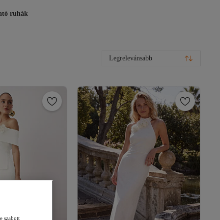
ató ruhák
Legrelevánsabb
e szabott