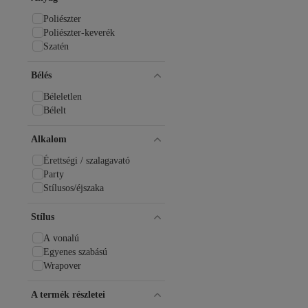
Poliészter
Poliészter-keverék
Szatén
Bélés
Béleletlen
Bélelt
Alkalom
Érettségi / szalagavató
Party
Stílusos/éjszaka
Stílus
A vonalú
Egyenes szabású
Wrapover
A termék részletei