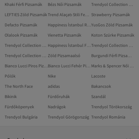
Khaki Férfi Pizsamák
Bézs Női Pizsamák
Trendyol Collection Zöld Mellények
LEFTIES Zöld Pizsamák
Trend Alaçatı Stili Fekete Pizsamák
Strawberry Pizsamák
Defacto Pizsamák
Happiness İstanbul Rózsaszín Pizsamák
YusGos Zöld Pizsamák
Olalook Pizsamák
Vienetta Pizsamák
Koton Szürke Pizsamák
Trendyol Collection Zöld Hálóingek
Happiness İstanbul Fekete Pizsamák
Trendyol Collection Zöld Zokni
Trendyol Collection Zöld Ingek
Zöld Pizsamaalsó
Burgundi Férfi Pizsamák
Bianco Lucci Piros Pizsamák
Bianco Lucci Fehér Pizsamák
Marks & Spencer Női Pizsamák
Pólók
Nike
Lacoste
The North Face
adidas
Bakancsok
Bikinik
Fürdőruhák
Szandál
Fürdőköpenyek
Nadrágok
Trendyol Törökország
Trendyol Bulgária
Trendyol Görögország
Trendyol Románia