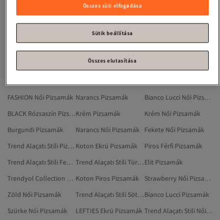
BLACK Fekete Pizsamák
Trendyol Collection Zöld Dzsekik
Trendyol Collection Zöld Pizsamaalsó
Összes süti elfogadása
Vienetta Női Pizsamák
Fekete Pizsamák
Defacto Zöld Pizsamák
CALİA Zöld Pizsamák
Penti Zöld Pizsamák
MANGO Pizsamák
Sütik beállítása
Koton Pizsamák
Vienetta Szürke Pizsamák
Zöld Pizsamák
Összes elutasítása
Lela Női Pizsamák
Trendyol Curve Zöld Pizsamák
Lela Pizsamák
Khaki Női Pizsamák
Happiness İstanbul Pizsamák
Koton Női Pizsamák
FASHION Női Pizsamák
Narancs Pizsamák
Bianco Lucci Női Pizsamák
BLACK Rózsaszín Pizsamák
Krém Pizsamák
Krém Női Pizsamák
Burgundi Pizsamák
Narancs Női Pizsamák
Fekete Női Pizsamák
Trend Alaçatı Stili Pizsamák
Koton Ekrü Pizsamák
Piros Férfi Pizsamák
Trend Alaçatı Stili Fehér Pizsamák
Trend Alaçatı Stili Türkizkék Pizsamák
Elit Pizsamák
Trendyol Collection Kék Pizsamák
Koton Piros Pizsamák
Strawberry Női Pizsamák
Zöld Női Pizsamák
Trend Alaçatı Stili Sötétkék Pizsamák
Bianco Lucci Pizsamák
Szürke Női Pizsamák
LEFTIES Ekrü Pizsamák
Trend Alaçatı Stili Női Pizsamák