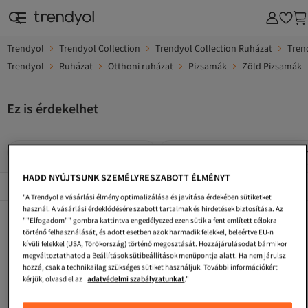
Trendyol
Trendyol Collection
Trendyol Collection Ruházat
Tren
Trendyol
Ruházat
Otthoni ruházat
Pizsamák
Zöld Pizsamák
Ez is érdekelhet
Trendyol Collection Pizsamák
Trendyol Collection Szürke Pizs
HADD NYÚJTSUNK SZEMÉLYRESZABOTT ÉLMÉNYT
Népszerű márkák
Összes megtekintése
"A Trendyol a vásárlási élmény optimalizálása és javítása érdekében sütiketket
használ. A vásárlási érdeklődésére szabott tartalmak és hirdetések biztosítása. Az
Női Pizsamák
Strawberry Zöld Pizsamák
BLACK Női Pizsamák
""Elfogadom"" gombra kattintva engedélyezed ezen sütik a fent említett célokra
történő felhasználását, és adott esetben azok harmadik felekkel, beleértve EU-n
Trendyol Collection Türkizkék Pizsamák
Ekrü Pizsamák
Trendyol Collection Sötétkék Pizsamák
kívüli felekkel (USA, Törökország) történő megosztását. Hozzájárulásodat bármikor
megváltoztathatod a Beállítások sütibeállítások menüpontja alatt. Ha nem járulsz
BLACK Pizsamák
Trendyol Collection Burgundi Pizsamák
Ekrü Női Pizsamák
hozzá, csak a technikailag szükséges sütiket használjuk. További információkért
kérjük, olvasd el az
adatvédelmi szabályzatunkat
."
Khaki Pizsamák
Elit Női Pizsamák
Ekrü Férfi Pizsamák