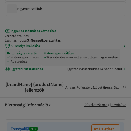
Ingyenes szállítás
Ingyenes szállítás és kézbesítés
Várható szállítás:
Szállítás típusa
Nemzetközi szállítás
A Trendyol vállalása
Biztonságos vásárlás
Biztonságos szállítás
Biztonságos fizetés
Visszatérítés elveszett és sérült csomagok esetén
Adatvédelem
Egyszerű visszaküldés
Egyszerű visszaküldés 14 napon belül.
{brandName} {productName}
+
17
Anyag
:
Poliészter
,
Szövet típusa
:
Szövött
,
Na
jellemzők
Biztonsági információk
Részletek megjelenítése
Trendyol
Az Üzlethez
9.3