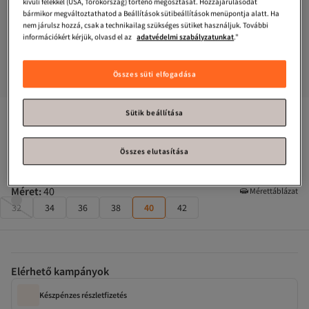
kívüli felekkel (USA, Törökország) történő megosztását. Hozzájárulásodat
bármikor megváltoztathatod a Beállítások sütibeállítások menüpontja alatt. Ha
nem járulsz hozzá, csak a technikailag szükséges sütiket használjuk. További
információkért kérjük, olvasd el az
adatvédelmi szabályzatunkat
."
Összes süti elfogadása
Sütik beállítása
Trendyol Collection
Fekete széles szárú, pliszírozott 
szövetnadrág TWOAW22PL0475
Összes elutasítása
Csak 2 maradt!
Méret
:
40
Mérettáblázat
32
34
36
38
40
42
Elérhető kampányok
Készpénzes részletfizetés