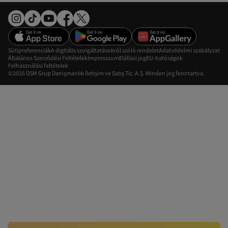
Sütipreferenciák
A digitális szolgáltatásokról szóló rendelet
Adatvédelmi szabályzat
Általános Szerződési Feltételek
Impresszum
Elállási jog
EU-hatóságok
Felhasználási feltételek
©2026 DSM Grup Danışmanlık İletişim ve Satış Tic. A.Ş. Minden jog fenntartva.