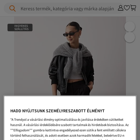
Keress termék, kategória vagy márka alapján
INGYENES
SZÁLLÍTÁS
HADD NYÚJTSUNK SZEMÉLYRESZABOTT ÉLMÉNYT
"A Trendyol a vásárlási élmény optimalizálása és javítása érdekében sütiketket
használ. A vásárlási érdeklődésére szabott tartalmak és hirdetések biztosítása. Az
""Elfogadom"" gombra kattintva engedélyezed ezen sütik a fent említett célokra
történő felhasználását, és adott esetben azok harmadik felekkel, beleértve EU-n