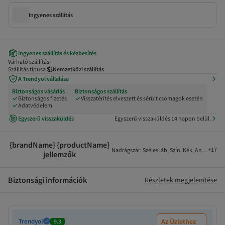
Ingyenes szállítás
Ingyenes szállítás és kézbesítés
Várható szállítás:
Szállítás típusa
Nemzetközi szállítás
A Trendyol vállalása
Biztonságos vásárlás
Biztonságos szállítás
Biztonságos fizetés
Visszatérítés elveszett és sérült csomagok esetén
Adatvédelem
Egyszerű visszaküldés
Egyszerű visszaküldés 14 napon belül.
{brandName} {productName}
+
17
Nadrágszár
:
Széles láb
,
Szín
:
Kék
,
Anyag
:
Pam
jellemzők
Biztonsági információk
Részletek megjelenítése
Trendyol
Az Üzlethez
9.3