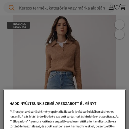
Keress termék, kategória vagy márka alapján
INGYENES
SZÁLLÍTÁS
HADD NYÚJTSUNK SZEMÉLYRESZABOTT ÉLMÉNYT
"A Trendyol a vásárlási élmény optimalizálása és javítása érdekében sütiketket
használ. A vásárlási érdeklődésére szabott tartalmak és hirdetések biztosítása. Az
""Elfogadom"" gombra kattintva engedélyezed ezen sütik a fent említett célokra
történő felhasználását, és adott esetben azok harmadik felekkel, beleértve EU-n