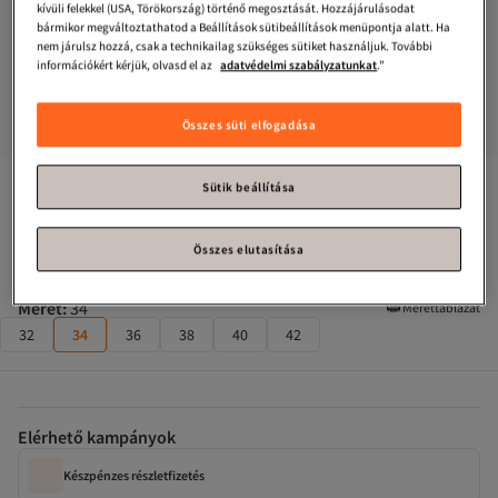
kívüli felekkel (USA, Törökország) történő megosztását. Hozzájárulásodat
bármikor megváltoztathatod a Beállítások sütibeállítások menüpontja alatt. Ha
nem járulsz hozzá, csak a technikailag szükséges sütiket használjuk. További
információkért kérjük, olvasd el az
adatvédelmi szabályzatunkat
."
Összes süti elfogadása
Trendyol Collection
Kék magas derekú, közepesen rugalmas, 
Sütik beállítása
széles szárú Palazzo farmer TWOAW26JE00084
Összes elutasítása
Majdnem elfogyott!
Méret
:
34
Mérettáblázat
32
34
36
38
40
42
Elérhető kampányok
Készpénzes részletfizetés