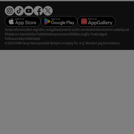
Sütipreferenciák
A digitális szolgáltatásokról szóló rendelet
Adatvédelmi szabályzat
Általános Szerződési Feltételek
Impresszum
Elállási jog
EU-hatóságok
Felhasználási feltételek
©2026 DSM Grup Danışmanlık İletişim ve Satış Tic. A.Ş. Minden jog fenntartva.