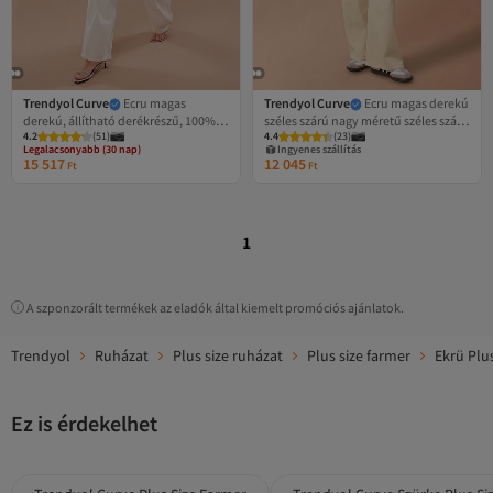
Trendyol Curve
Ecru magas
Trendyol Curve
Ecru magas derekú
derekú, állítható derékrészű, 100%
széles szárú nagy méretű széles szárú
Legalacsonyabb (30 nap)
4.2
Ingyenes szállítás
(
51
)
4.4
(
23
)
pamut, nem nyúlós, bő szabású,
farmer TBBAW26CJ00003
Legalacsonyabb (30 nap)
Ingyenes szállítás
nagy méretű farmer
15 517
12 045
Ft
Ft
TBBAW25CJ00034
1
A szponzorált termékek az eladók által kiemelt promóciós ajánlatok.
Trendyol
Ruházat
Plus size ruházat
Plus size farmer
Ekrü Plu
Ez is érdekelhet