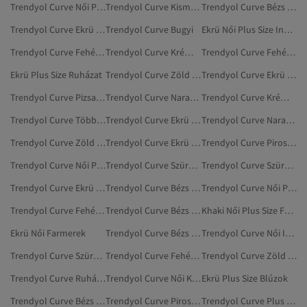
Trendyol Curve Női Plus Size Ingek
Trendyol Curve Kismamaruházat
Trendyol Curve Bézs Plus Size Ingek
Trendyol Curve Ekrü Plus Size Atléta
Trendyol Curve Bugyi
Ekrü Női Plus Size Ingek
Trendyol Curve Fehér Plus Size Ingek
Trendyol Curve Krém Ruházat
Trendyol Curve Fehér Ingek
Ekrü Plus Size Ruházat
Trendyol Curve Zöld Ingek
Trendyol Curve Ekrü Blúz, Tunika És Korszázs
Trendyol Curve Pizsamák
Trendyol Curve Narancs Ingek
Trendyol Curve Krém Plus Size Ruházat
Trendyol Curve Többszínű Ingek
Trendyol Curve Ekrü Pulóverek
Trendyol Curve Narancs Plus Size Pólók
Trendyol Curve Zöld Plus Size Pólók
Trendyol Curve Ekrü Plusz Méretű Fehérnemű
Trendyol Curve Piros Plus Size Ingek
Trendyol Curve Női Pizsamák
Trendyol Curve Szürke Pizsamák
Trendyol Curve Szürke Plus Size Pólók
Trendyol Curve Ekrü Plus Size Nadrág
Trendyol Curve Bézs Plus Size Dzsekik
Trendyol Curve Női Plus Size Harisnya
Trendyol Curve Fehér Pizsamák
Trendyol Curve Bézs Plus Size Pólók
Khaki Női Plus Size Farmer
Ekrü Női Farmerek
Trendyol Curve Bézs Ingek
Trendyol Curve Női Ingek
Trendyol Curve Szürke Pólók
Trendyol Curve Fehér Plus Size Pólók
Trendyol Curve Zöld Plus Size Dzsekik
Trendyol Curve Ruházat
Trendyol Curve Női Kismamaruházat
Ekrü Plus Size Blúzok
Trendyol Curve Bézs Plus Size Kabátok
Trendyol Curve Piros Plus Size Pólók
Trendyol Curve Plus Size Pólók