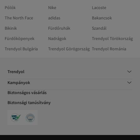
Pólók
Nike
Lacoste
The North Face
adidas
Bakancsok
Bikinik
Fürdőruhák
Szandál
Fürdőköpenyek
Nadrágok
Trendyol Törökország
Trendyol Bulgária
Trendyol Görögország
Trendyol Románia
Trendyol
Kampányok
Biztonságos vásárlás
Biztonsági tanúsítvány