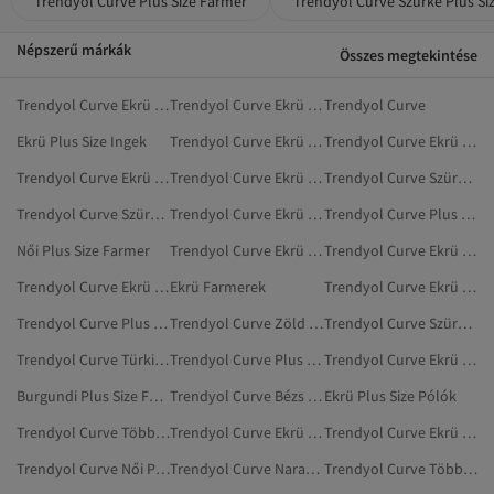
Trendyol Curve Plus Size Farmer
Trendyol Curve Szürke Plus Si
Népszerű márkák
Összes megtekintése
Trendyol Curve Ekrü Pizsamák
Trendyol Curve Ekrü Ruházat
Trendyol Curve
Ekrü Plus Size Ingek
Trendyol Curve Ekrü Plus Size Dzsekik
Trendyol Curve Ekrü Plus Size Melltartó
Trendyol Curve Ekrü Otthoni Ruházat
Trendyol Curve Ekrü Kardigánok
Trendyol Curve Szürke Ingek
Trendyol Curve Szürke Plus Size Ingek
Trendyol Curve Ekrü Ruhák
Trendyol Curve Plus Size Ingek
Női Plus Size Farmer
Trendyol Curve Ekrü Plus Size Ruhák
Trendyol Curve Ekrü Plus Size Blúzok
Trendyol Curve Ekrü Blúzok
Ekrü Farmerek
Trendyol Curve Ekrü Plus Size Mellények
Trendyol Curve Plus Size Overálok
Trendyol Curve Zöld Plus Size Ingek
Trendyol Curve Szürke Plus Size Overálok
Trendyol Curve Türkizkék Plus Size Farmer
Trendyol Curve Plus Size Body
Trendyol Curve Ekrü Dzsekik
Burgundi Plus Size Farmer
Trendyol Curve Bézs Plus Size Overálok
Ekrü Plus Size Pólók
Trendyol Curve Többszínű Plus Size Overálok
Trendyol Curve Ekrü Plus Size Kardigánok
Trendyol Curve Ekrü Nadrágok
Trendyol Curve Női Plus Size Overálok
Trendyol Curve Narancs Plus Size Ingek
Trendyol Curve Többszínű Plus Size Ingek