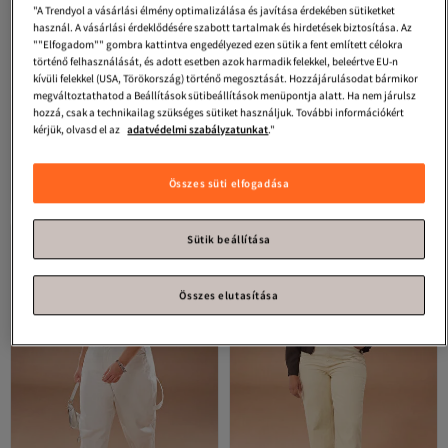
"A Trendyol a vásárlási élmény optimalizálása és javítása érdekében sütiketket
használ. A vásárlási érdeklődésére szabott tartalmak és hirdetések biztosítása. Az
""Elfogadom"" gombra kattintva engedélyezed ezen sütik a fent említett célokra
történő felhasználását, és adott esetben azok harmadik felekkel, beleértve EU-n
kívüli felekkel (USA, Törökország) történő megosztását. Hozzájárulásodat bármikor
megváltoztathatod a Beállítások sütibeállítások menüpontja alatt. Ha nem járulsz
hozzá, csak a technikailag szükséges sütiket használjuk. További információkért
#1. legtöbbször megtekintett
kérjük, olvasd el az
adatvédelmi szabályzatunkat
."
Trendyol Curve
Wardrobe
Trendyol Curve
Ecru magas
Essentials Ecru magas derekú,
derekú, széles szárú, 100% pamut,
Legalacsonyabb (30 nap)
Legalacsonyabb (30 nap)
4.5
Ingyenes szállítás
(
108
)
4.3
Ingyenes szállítás
(
36
)
egyenes szabású,
nem nyúlós, nagy méretű, széles
Legalacsonyabb (30 nap)
Legalacsonyabb (30 nap)
Összes süti elfogadása
kényelmes/közepesen rugalmas
szárú farmernadrág
11 827
9 213
Ft
Ft
nagyméretű farmer TBBSS26CJ00015
TBBAW25CJ00001
Sütik beállítása
Összes elutasítása