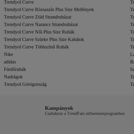
Trendyol Curve
T
Trendyol Curve Rózsaszín Plus Size Mellények
T
Trendyol Curve Zöld Strandruházat
T
Trendyol Curve Narancs Strandruházat
T
Trendyol Curve Női Plus Size Ruhák
T
Trendyol Curve Szürke Plus Size Kabátok
T
Trendyol Curve Többszínű Ruhák
T
Nike
L
adidas
B
Fürdőruhák
S
Nadrágok
T
Trendyol Görögország
T
Kampányok
Csatlakozz a TrendFam influenszerprogramhoz