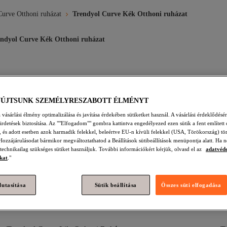
urve Otthoni ruházat
Trendyol Curve Kék Otthoni ruházat
endyol Curve Kék Otthoni ruházat
Ruházat
Trendyol Curve Otthoni Ruházat
Trendyol Curve Szürke
YÚJTSUNK SZEMÉLYRESZABOTT ÉLMÉNYT
tthoni Ruházat
Trendyol Curve Fekete Otthoni Ruházat
Trendyol
vásárlási élmény optimalizálása és javítása érdekében sütiketket használ. A vásárlási érdeklődésér
hirdetések biztosítása. Az ""Elfogadom"" gombra kattintva engedélyezed ezen sütik a fent említett 
trandruházat
Trendyol Curve Többszínű Otthoni Ruházat
Trendy
t, és adott esetben azok harmadik felekkel, beleértve EU-n kívüli felekkel (USA, Törökország) tö
Hozzájárulásodat bármikor megváltoztathatod a Beállítások sütibeállítások menüpontja alatt. Ha n
Plus Size Ruhák
Trendyol Curve Bézs Otthoni Ruházat
Trendyol 
 technikailag szükséges sütiket használjuk. További információkért kérjük, olvasd el az
adatvéd
kat
."
ín Otthoni Ruházat
Trendyol Curve Kék Plus Size Estélyi Ruhák
lutasítása
Sütik beállítása
Összes süti elfogadása