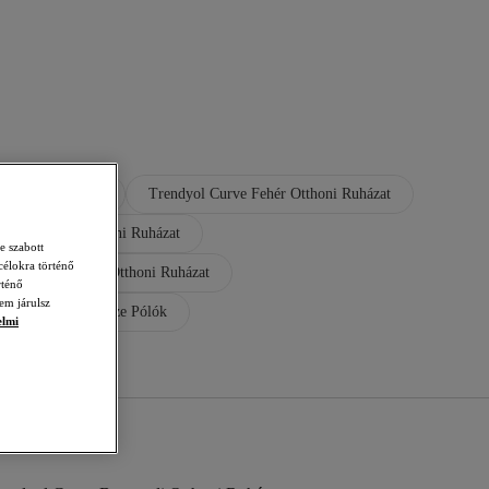
 Otthoni Ruházat
Trendyol Curve Fehér Otthoni Ruházat
 Curve Piros Otthoni Ruházat
e szabott
célokra történő
ol Curve Narancs Otthoni Ruházat
rténő
em járulsz
Curve Kék Plus Size Pólók
elmi