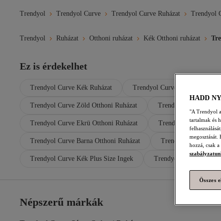
Trendyol
Trendyol Curve
Trendyol Curve Ruházat
Trendyol C
Trendyol
Ruházat
Otthoni ruházat
Kék Otthoni ruházat
Tr
Ez is érdekelhet
Trendyol Curve Kék Ruházat
Trendyol Curve Kék Plus Size 
HADD N
Trendyol Curve Zöld Otthoni Ruházat
Trendyol Curve Női O
"A Trendyol a 
tartalmak és 
Trendyol Curve Ekrü Otthoni Ruházat
Trendyol Curve Kék S
felhasználásá
megosztását. 
Trendyol Curve Barna Otthoni Ruházat
Trendyol Curve Kék 
hozzá, csak a
szabályzatun
Trendyol Curve Kék Plus Size Ingek
Trendyol Curve Rózsasz
Összes e
Népszerű márkák