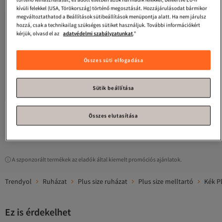
kívüli felekkel (USA, Törökország) történő megosztását. Hozzájárulásodat bármikor
megváltoztathatod a Beállítások sütibeállítások menüpontja alatt. Ha nem járulsz
hozzá, csak a technikailag szükséges sütiket használjuk. További információkért
kérjük, olvasd el az
adatvédelmi szabályzatunkat
."
Összes süti elfogadása
Trendyol Curve
Indigóhálós
részletes borítású melltartó
4.4
(
356
)
TBBAW23CW00004
Sütik beállítása
Ingyenes szállítás 7500 Ft felett
7 073
Ft
Összes elutasítása
1
A szponzorált termékek az eladók által kiemelt promóciós ajánlatok.
Trendyol
Ruházat
Plus size ruházat
Plus size melltartó
Kék Pl
Ez is érdekelhet