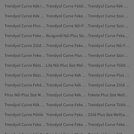
Trendyol Curve Kék Ingek
Trendyol Curve Felöltők És Ballonkabátok
Trendyol Curve Kék Dzsekik
Trendyol Curve Kék Nadrágok
Trendyol Curve Fekete Plus Size Pólók
Trendyol Curve Szürke Plus Size Mellények
Trendyol Curve Plus Size Pólók
Trendyol Curve Női Plus Size Kabátok
Trendyol Curve Szürke Plus Size Pólók
Trendyol Curve Fekete Plus Size Farmer
Burgundi Női Plus Size Melltartó
Trendyol Curve Fekete Plus Size Ballonkabátok
Trendyol Curve Zöld Plus Size Pólók
Trendyol Curve Fekete Pólók
Trendyol Curve Női Felöltők És Ballonkabátok
Trendyol Curve Fekete Ballonkabátok
Trendyol Curve Plus Size Ingek
Trendyol Curve Szürke Plus Size Ingek
Trendyol Curve Bézs Plus Size Kabátok
Lila Női Plus Size Melltartó
Trendyol Curve Többszínű Plus Size Pólók
Trendyol Curve Bézs Felöltők És Ballonkabátok
Trendyol Curve Kék Pizsamák
Trendyol Curve Plus Size Mellények
Trendyol Curve Fehér Plus Size Pólók
Trendyol Curve Kék Plus Size Blézerek
Trendyol Curve Zöld Plus Size Ingek
Piros Női Plus Size Melltartó
Trendyol Curve Kék Plus Size Blúzok
Fekete Plus Size Melltartó
Trendyol Curve Kék Strandruházat
Trendyol Curve Fekete Plus Size Dzsekik
Trendyol Curve Többszínű Plus Size Ingek
Trendyol Curve Pólók
Trendyol Curve Fekete Plus Size Ingek
Zöld Plus Size Melltartó
Trendyol Curve Fekete Plus Size Ruházat
Trendyol Curve Fekete Ingek
Trendyol Curve Fekete Plus Size Body