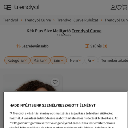
Trendyol
Trendyol Curve
Trendyol Curve Ruházat
Trendyol Curv
Kék Plus Size Melltartó
Trendyol Curve
1+ termék
Legrelevánsabb
Szűrés
(
3
)
Kategória
Márka
Szín
Nem
Ár
Termékértékelé
HADD NYÚJTSUNK SZEMÉLYRESZABOTT ÉLMÉNYT
"A Trendyol a vásárlási élmény optimalizálása és javítása érdekében sütiketket
használ. A vásárlási érdeklődésére szabott tartalmak és hirdetések biztosítása. Az
""Elfogadom"" gombra kattintva engedélyezed ezen sütik a fent említett célokra
történő felhasználását, és adott esetben azok harmadik felekkel, beleértve EU-n