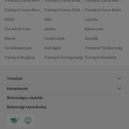
Trendyol Curve Női Plus Size Mellények
Trendyol Curve Khaki Plus Size Mellények
Trendyol Curve Kék Melegítőszettek
Trendyol Curve Barna Plus Size Pólók
Trendyol Curve Zöld Pólók
Trendyol Curve Ballonkabátok
Pólók
Nike
Lacoste
The North Face
adidas
Bakancsok
Bikinik
Fürdőruhák
Szandál
Fürdőköpenyek
Nadrágok
Trendyol Törökország
Trendyol Bulgária
Trendyol Görögország
Trendyol Románia
Trendyol
Kampányok
Biztonságos vásárlás
Biztonsági tanúsítvány