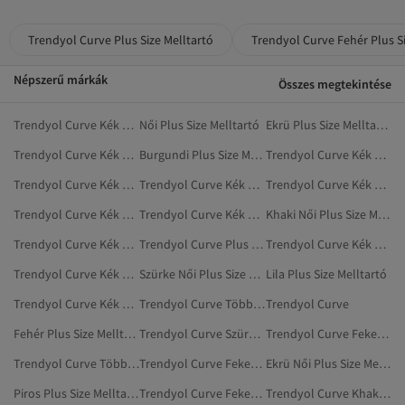
Trendyol Curve Plus Size Melltartó
Trendyol Curve Fehér Plus Si
Népszerű márkák
Összes megtekintése
Trendyol Curve Kék Ruházat
Női Plus Size Melltartó
Ekrü Plus Size Melltartó
Trendyol Curve Kék Plus Size Ruházat
Burgundi Plus Size Melltartó
Trendyol Curve Kék Plus Size Mellények
Trendyol Curve Kék Otthoni Ruházat
Trendyol Curve Kék Plus Size Farmer
Trendyol Curve Kék Plus Size Estélyi Ruhák
Trendyol Curve Kék Plusz Méretű Fehérnemű
Trendyol Curve Kék Fürdőruhák
Khaki Női Plus Size Melltartó
Trendyol Curve Kék Plus Size Ruhák
Trendyol Curve Plus Size Kabátok
Trendyol Curve Kék Blézerek És Mellények
Trendyol Curve Kék Plus Size Fürdőruhák
Szürke Női Plus Size Melltartó
Lila Plus Size Melltartó
Trendyol Curve Kék Ruhák
Trendyol Curve Többszínű Plus Size Mellények
Trendyol Curve
Fehér Plus Size Melltartó
Trendyol Curve Szürke Plus Size Kabátok
Trendyol Curve Fekete Felöltők És Ballonkabátok
Trendyol Curve Többszínű Plus Size Kabátok
Trendyol Curve Fekete Plus Size Mellények
Ekrü Női Plus Size Melltartó
Piros Plus Size Melltartó
Trendyol Curve Fekete Plus Size Kabátok
Trendyol Curve Khaki Felöltők És Ballonkabátok