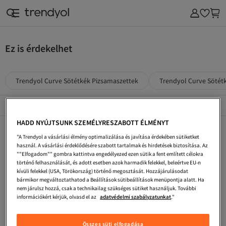
Ez is érdekelhet
Trendyol Curve Sötétkék Pizsamaszettek
Trendyol Curve Sötétk
Népszerű márkák
Összes megtekintése
HADD NYÚJTSUNK SZEMÉLYRESZABOTT ÉLMÉNYT
Trendyol Curve Sötétkék Plus Size Melegítő Szettek
Türkizkék Férfi Pizsamaszettek
Strawberry Sötétkék Pizsamaszettek
"A Trendyol a vásárlási élmény optimalizálása és javítása érdekében sütiketket
Zöld Férfi Plus Size Pizsamaszettek
Trendyol Collection Szürke Plus Size Pizsamaszettek
Trendyol Collection Bézs Plus Size Pizsamaszettek
használ. A vásárlási érdeklődésére szabott tartalmak és hirdetések biztosítása. Az
""Elfogadom"" gombra kattintva engedélyezed ezen sütik a fent említett célokra
Trend Alaçatı Stili Sötétkék Pizsamaszettek
Zöld Plus Size Pizsamaszettek
Trend Alaçatı Stili Türkizkék Pizsamaszettek
történő felhasználását, és adott esetben azok harmadik felekkel, beleértve EU-n
kívüli felekkel (USA, Törökország) történő megosztását. Hozzájárulásodat
Trendyol Collection Női Plus Size Pizsamaszettek
Szürke Férfi Plus Size Pizsamaszettek
Férfi Pizsama És Alsónemű
bármikor megváltoztathatod a Beállítások sütibeállítások menüpontja alatt. Ha
nem járulsz hozzá, csak a technikailag szükséges sütiket használjuk. További
Trendyol Collection Ekrü Plus Size Pizsamaszettek
Trendyol Collection Zöld Plus Size Pizsamaszettek
Trendyol Curve Sötétkék Plus Size Felső És Alsó Szett
információkért kérjük, olvasd el az
adatvédelmi szabályzatunkat
."
CALİA Sötétkék Pizsamaszettek
Happiness İstanbul Sötétkék Pizsamaszettek
Plus Size Pizsamaszettek
Összes süti elfogadása