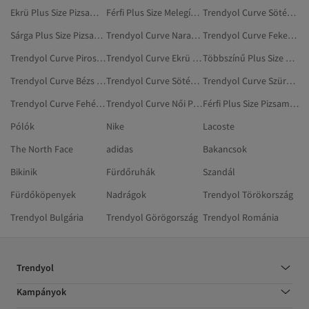
Ekrü Plus Size Pizsamaszettek
Férfi Plus Size Melegítő Szettek
Trendyol Curve Sötétkék Plus Size Fürdőruhák
Sárga Plus Size Pizsamaszettek
Trendyol Curve Narancs Plus Size Pizsamaszettek
Trendyol Curve Fekete Plus Size Pizsamaszettek
Trendyol Curve Piros Pizsamaszettek
Trendyol Curve Ekrü Plus Size Pizsamaszettek
Többszínű Plus Size Pizsamaszettek
Trendyol Curve Bézs Plus Size Pizsamaszettek
Trendyol Curve Sötétkék Plus Size Hálóingek
Trendyol Curve Szürke Pizsamaszettek
Trendyol Curve Fehér Plus Size Pizsamaszettek
Trendyol Curve Női Plus Size Pizsamaszettek
Férfi Plus Size Pizsamaalsók
Pólók
Nike
Lacoste
The North Face
adidas
Bakancsok
Bikinik
Fürdőruhák
Szandál
Fürdőköpenyek
Nadrágok
Trendyol Törökország
Trendyol Bulgária
Trendyol Görögország
Trendyol Románia
Trendyol
Kampányok