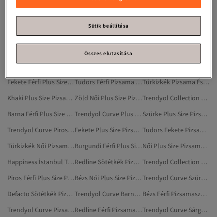
Sötétkék Pizsamaszettek
Trendyol Collection Khaki Plus Size Pizsamaszettek
Trendyol Collection Többszínű Plus Size Pizsamaszettek
Férfi Pizsamafelsők
Sötétkék Női Pizsamaszettek
Sötétkék Férfi Pizsamaszettek
Sütik beállítása
Eros Sötétkék Pizsamaszettek
Khaki Férfi Plus Size Pizsamaszettek
Trendyol Curve Sötétkék Plus Size Pizsamaalsók
LEFTIES Türkizkék Pizsamaszettek
Bézs Plus Size Pizsamaszettek
Trendyol Curve Sötétkék Melegítőszettek
Összes elutasítása
Tudors Pizsama És Alsónemű
Rolypoly Sötétkék Pizsamaszettek
LEFTIES Sötétkék Pizsamaszettek
Fekete Férfi Plus Size Pizsamaszettek
Tudors Férfi Pizsama És Alsónemű
Türkizkék Pizsama És Alsónemű
Khaki Plus Size Pizsamaszettek
Zöld Női Plus Size Pizsamaszettek
Trendyol Collection Kék Pizsama És Alsónemű
Barna Férfi Plus Size Pizsamaszettek
Trendyol Curve Plus Size Pizsamaszettek
Szürke Plus Size Pizsamaszettek
Trendyol Curve Piros Plus Size Pizsamaszettek
Fekete Plus Size Pizsamaszettek
Tudors Fekete Pizsama És Alsónemű
Türkizkék Női Pizsama És Alsónemű
Burgundi Férfi Plus Size Pizsamaszettek
Női Plus Size Pizsamaszettek
Happiness İstanbul Türkizkék Pizsama És Alsónemű
Redline Sötétkék Pizsamaszettek
Trendyol Collection Sötétkék Pizsama És Alsónemű
Piros Férfi Plus Size Pizsamaszettek
Bézs Női Plus Size Pizsamaszettek
Trendyol Curve Szürke Plus Size Pizsamaszettek
Defacto Sötétkék Pizsamaszettek
Trendyol Curve Barna Plus Size Pizsamaszettek
Bézs Férfi Pizsamaszettek
Trendyol Curve Pizsamaszettek
Redline Férfi Pizsamaszettek
Trendyol Curve Sárga Plus Size Pizsamaszettek