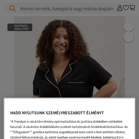
Keress termék, kategória vagy márka alapján
INGYENES
SZÁLLÍTÁS
HADD NYÚJTSUNK SZEMÉLYRESZABOTT ÉLMÉNYT
"A Trendyol a vásárlási élmény optimalizálása és javítása érdekében sütiketket
használ. A vásárlási érdeklődésére szabott tartalmak és hirdetések biztosítása. Az
""Elfogadom"" gombra kattintva engedélyezed ezen sütik a fent említett célokra
történő felhasználását, és adott esetben azok harmadik felekkel, beleértve EU-n