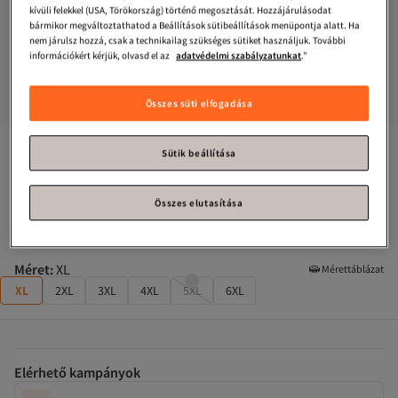
kívüli felekkel (USA, Törökország) történő megosztását. Hozzájárulásodat
bármikor megváltoztathatod a Beállítások sütibeállítások menüpontja alatt. Ha
nem járulsz hozzá, csak a technikailag szükséges sütiket használjuk. További
információkért kérjük, olvasd el az
adatvédelmi szabályzatunkat
."
Összes süti elfogadása
Női Plus size pizsamaszettek kategória
#4. legkelendőbb
Sütik beállítása
Trendyol Curve
Fekete Piping részletes viszkóz szőtt pizsama 
szett TBBSS25AI00016
Összes elutasítása
Majdnem elfogyott!
Méret
:
XL
Mérettáblázat
XL
2XL
3XL
4XL
5XL
6XL
Elérhető kampányok