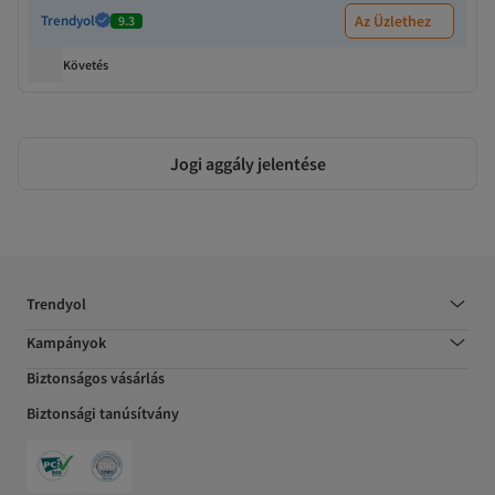
Trendyol
Az Üzlethez
9.3
Követés
Jogi aggály jelentése
Trendyol
Kampányok
Biztonságos vásárlás
Biztonsági tanúsítvány