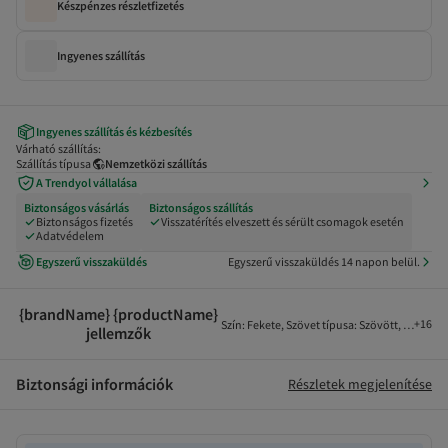
Készpénzes részletfizetés
Ingyenes szállítás
Ingyenes szállítás és kézbesítés
Várható szállítás:
Szállítás típusa
Nemzetközi szállítás
A Trendyol vállalása
Biztonságos vásárlás
Biztonságos szállítás
Biztonságos fizetés
Visszatérítés elveszett és sérült csomagok esetén
Adatvédelem
Egyszerű visszaküldés
Egyszerű visszaküldés 14 napon belül.
{brandName} {productName}
+
16
Szín
:
Fekete
,
Szövet típusa
:
Szövött
,
Ujjhossz
jellemzők
Biztonsági információk
Részletek megjelenítése