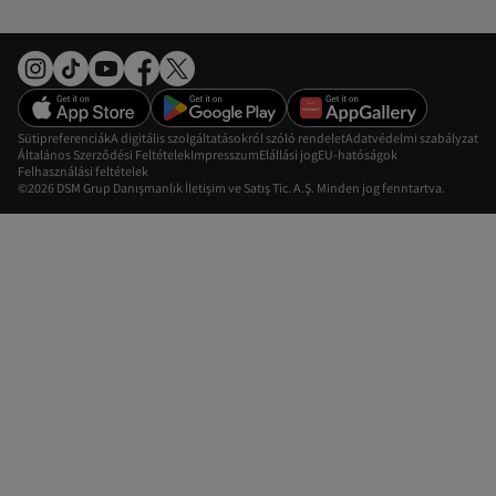
Sütipreferenciák
A digitális szolgáltatásokról szóló rendelet
Adatvédelmi szabályzat
Általános Szerződési Feltételek
Impresszum
Elállási jog
EU-hatóságok
Felhasználási feltételek
©2026 DSM Grup Danışmanlık İletişim ve Satış Tic. A.Ş. Minden jog fenntartva.