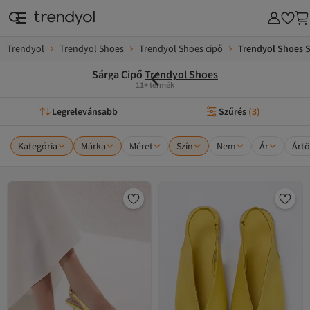
Trendyol
Trendyol Shoes
Trendyol Shoes cipő
Trendyol Shoes S
Sárga Cipő
Trendyol Shoes
11+ termék
Legrelevánsabb
Szűrés
(
3
)
Kategória
Márka
Méret
Szín
Nem
Ár
Ártö