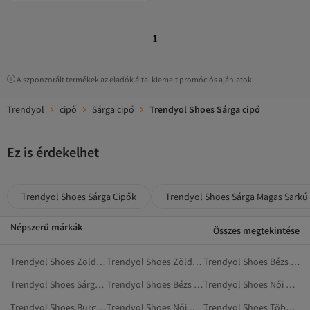
1
A szponzorált termékek az eladók által kiemelt promóciós ajánlatok.
Trendyol
cipő
Sárga cipő
Trendyol Shoes Sárga cipő
Ez is érdekelhet
Trendyol Shoes Sárga Cipők
Trendyol Shoes Sárga Magas Sarkú
Népszerű márkák
Összes megtekintése
Trendyol Shoes Zöld Cipők
Trendyol Shoes Zöld Magas Sarkú Cipő
Trendyol Shoes Bézs Lapos Cipő
Trendyol Shoes Sárga Balerinacipő
Trendyol Shoes Bézs Magas Sarkú Cipő
Trendyol Shoes Női Cipők
Trendyol Shoes Burgundi Cipő
Trendyol Shoes Női Cipő
Trendyol Shoes Többszínű Cipő