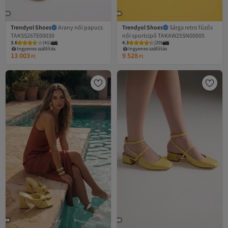
Trendyol Shoes
Arany női papucs
Trendyol Shoes
Sárga retro fűzős
TAKSS26TE00030
női sportcipő TAKAW25SN00005
3.6
(
41
)
4.3
(
29
)
Ingyenes szállítás
Ingyenes szállítás
13 003
9 528
Ft
Ft