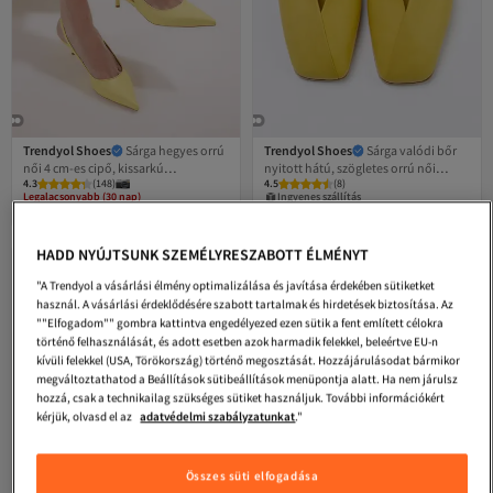
Trendyol Shoes
Sárga hegyes orrú
Trendyol Shoes
Sárga valódi bőr
női 4 cm-es cipő, kissarkú
nyitott hátú, szögletes orrú női
4.3
(
148
)
4.5
(
8
)
TAKSS25TO00005
balerina TAKSS25BE00018
Legalacsonyabb (30 nap)
Ingyenes szállítás
Ingyenes szállítás
11 058
15 669
Ft
Ft
Legalacsonyabb (30 nap)
HADD NYÚJTSUNK SZEMÉLYRESZABOTT ÉLMÉNYT
"A Trendyol a vásárlási élmény optimalizálása és javítása érdekében sütiketket
használ. A vásárlási érdeklődésére szabott tartalmak és hirdetések biztosítása. Az
""Elfogadom"" gombra kattintva engedélyezed ezen sütik a fent említett célokra
történő felhasználását, és adott esetben azok harmadik felekkel, beleértve EU-n
kívüli felekkel (USA, Törökország) történő megosztását. Hozzájárulásodat bármikor
megváltoztathatod a Beállítások sütibeállítások menüpontja alatt. Ha nem járulsz
hozzá, csak a technikailag szükséges sütiket használjuk. További információkért
kérjük, olvasd el az
adatvédelmi szabályzatunkat
."
Összes süti elfogadása