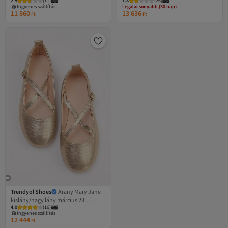
2.5
(
11
)
1.8
(
26
)
TAKSS26TO00058
sarkú papucs TAKSS25TO00096
Legalacsonyabb (30 nap)
Ingyenes szállítás
Ingyenes szállítás
11 860
13 636
Ft
Ft
Legalacsonyabb (30 nap)
Trendyol Shoes
Arany Mary Jane
kislány/nagy lány március 23.
4.0
(
16
)
gyermekbalerina TAKSS26BE00014
Ingyenes szállítás
12 444
Ft