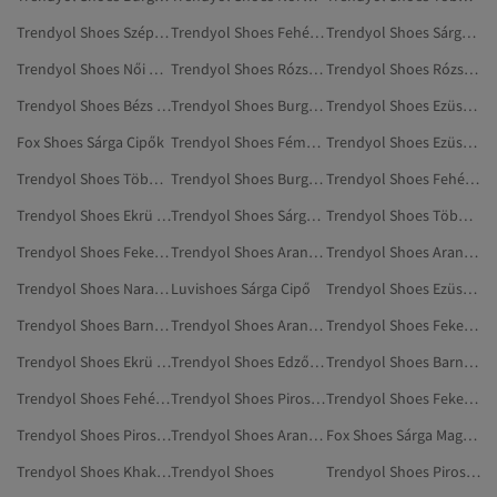
Trendyol Shoes Szépségápolás
Trendyol Shoes Fehér Magas Sarkú Cipő
Trendyol Shoes Sárga Mule
Trendyol Shoes Női Magas Sarkú Cipő
Trendyol Shoes Rózsaszín Magas Sarkú Cipő
Trendyol Shoes Rózsaszín Cipő
Trendyol Shoes Bézs Cipő
Trendyol Shoes Burgundi Cipők
Trendyol Shoes Ezüstszínű Cipő
Fox Shoes Sárga Cipők
Trendyol Shoes Fémhatású Cipő
Trendyol Shoes Ezüstszínű Magas Sarkú Cipő
Trendyol Shoes Többszínű Magas Sarkú Cipő
Trendyol Shoes Burgundi Lapos Cipő
Trendyol Shoes Fehér Cipő
Trendyol Shoes Ekrü Cipő
Trendyol Shoes Sárga Tartozékok
Trendyol Shoes Többszínű Cipők
Trendyol Shoes Fekete Cipők
Trendyol Shoes Aranyszínű Cipők
Trendyol Shoes Aranyszínű Magas Sarkú Cipő
Trendyol Shoes Narancs Cipő
Luvishoes Sárga Cipő
Trendyol Shoes Ezüstszínű Cipők
Trendyol Shoes Barna Magas Sarkú Cipő
Trendyol Shoes Aranyszínű Edzőcipők
Trendyol Shoes Fekete Edzőcipők
Trendyol Shoes Ekrü Magas Sarkú Cipő
Trendyol Shoes Edzőcipők
Trendyol Shoes Barna Cipő
Trendyol Shoes Fehér Cipők
Trendyol Shoes Piros Cipők
Trendyol Shoes Fekete Edzőcipő
Trendyol Shoes Piros Cipő
Trendyol Shoes Aranyszínű Edzőcipő
Fox Shoes Sárga Magas Sarkú Cipő
Trendyol Shoes Khaki Cipő
Trendyol Shoes
Trendyol Shoes Piros Magas Sarkú Cipő