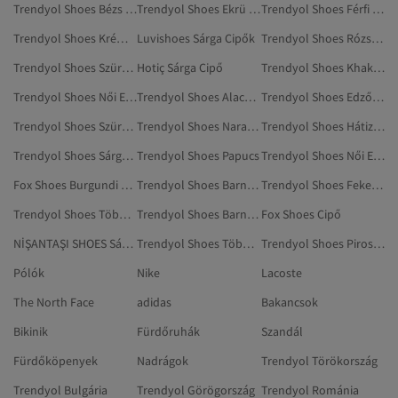
Trendyol Shoes Bézs Cipők
Trendyol Shoes Ekrü Cipők
Trendyol Shoes Férfi Cipő
Trendyol Shoes Krém Cipő
Luvishoes Sárga Cipők
Trendyol Shoes Rózsaszín Szépségápolás
Trendyol Shoes Szürke Edzőcipő
Hotiç Sárga Cipő
Trendyol Shoes Khaki Magas Sarkú Cipő
Trendyol Shoes Női Edzőcipők
Trendyol Shoes Alacsony Sarkú Cipő
Trendyol Shoes Edzőcipő
Trendyol Shoes Szürke Edzőcipők
Trendyol Shoes Narancs Magas Sarkú Cipő
Trendyol Shoes Hátizsákok
Trendyol Shoes Sárga Tűsarkúk
Trendyol Shoes Papucs
Trendyol Shoes Női Edzőcipő
Fox Shoes Burgundi Magas Sarkú Cipő
Trendyol Shoes Barna Alacsony Sarkú Cipő
Trendyol Shoes Fekete Alacsony Sarkú Cipő
Trendyol Shoes Többszínű Edzőcipők
Trendyol Shoes Barna Cipők
Fox Shoes Cipő
NİŞANTAŞI SHOES Sárga Cipő
Trendyol Shoes Többszínű Edzőcipő
Trendyol Shoes Piros Edzőcipők
Pólók
Nike
Lacoste
The North Face
adidas
Bakancsok
Bikinik
Fürdőruhák
Szandál
Fürdőköpenyek
Nadrágok
Trendyol Törökország
Trendyol Bulgária
Trendyol Görögország
Trendyol Románia