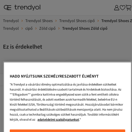
Trendyol
Trendyol Shoes
Trendyol Shoes cipő
Trendyol Shoes Z
Trendyol
cipő
Zöld cipő
Trendyol Shoes Zöld cipő
Ez is érdekelhet
Trendyol Shoes Zöld Cipők
Trendyol Shoes Zöld Lapos Cipő
HADD NYÚJTSUNK SZEMÉLYRESZABOTT ÉLMÉNYT
Népszerű márkák
Összes megtekintése
"A Trendyol a vásárlási élmény optimalizálása és javítása érdekében sütiketket
használ. A vásárlási érdeklődésére szabott tartalmak és hirdetések biztosítása. Az
Trendyol Shoes Bézs Cipő
Trendyol Shoes Sárga Cipő
Trendyol Shoes Ekrü Cipő
""Elfogadom"" gombra kattintva engedélyezed ezen sütik a fent említett célokra
történő felhasználását, és adott esetben azok harmadik felekkel, beleértve EU-n
Trendyol Shoes Zöld Szandál
Trendyol Shoes Ezüstszínű Cipők
Trendyol Shoes Férfi Cipő
kívüli felekkel (USA, Törökország) történő megosztását. Hozzájárulásodat bármikor
megváltoztathatod a Beállítások sütibeállítások menüpontja alatt. Ha nem járulsz
Trendyol Shoes Többszínű Cipők
Trendyol Shoes Barna Cipő
Fox Shoes Zöld Cipők
hozzá, csak a technikailag szükséges sütiket használjuk. További információkért
kérjük, olvasd el az
adatvédelmi szabályzatunkat
."
Trendyol Shoes Bézs Lapos Cipő
Marjin Zöld Cipő
Trendyol Shoes Narancs Cipő