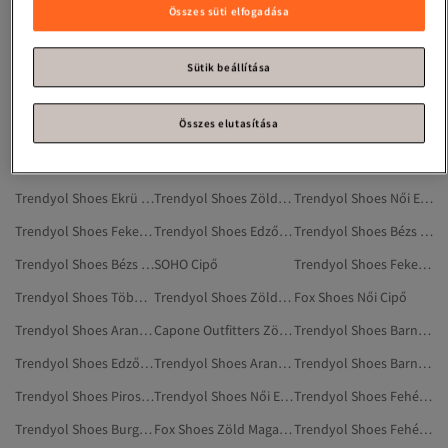
Trendyol Shoes Magas Sarkú Cipő
Trendyol Shoes Aranyszínű Cipők
Fox Shoes Cipő
Összes süti elfogadása
Trendyol Shoes Fehér Cipők
Trendyol Shoes Krém Cipő
Trendyol Shoes Fekete Cipők
Trendyol Shoes Szürke Magas Sarkú Cipő
Trendyol Shoes Ezüstszínű Magas Sarkú Cipő
Trendyol Shoes Női Magas Sarkú Cipő
Sütik beállítása
Trendyol Shoes Khaki Cipő
Trendyol Shoes Fehér Magas Sarkú Cipő
Trendyol Shoes Zöld Balerinacipő
Összes elutasítása
Trendyol Shoes Fekete Magas Sarkú Cipő
Trendyol Shoes Piros Cipő
SOHO Zöld Edzőcipő
Trendyol Shoes Hátizsákok
Luvishoes Zöld Cipő
Trendyol Shoes Rózsaszín Magas Sarkú Cipő
Trendyol Shoes Ekrü Cipők
Trendyol Shoes Zöld Tartozékok
Trendyol Shoes Női Edzőcipők
Trendyol Shoes Fekete Hátizsákok
Trendyol Shoes Edzőcipők
Trendyol Shoes Bézs Cipők
Trendyol Shoes Bézs Magas Sarkú Cipő
SOHO Cipő
Trendyol Shoes Fekete Edzőcipők
Trendyol Shoes Többszínű Magas Sarkú Cipő
Trendyol Shoes Zöld Tűsarkúk
Fox Shoes Női Cipő
Trendyol Shoes Aranyszínű Edzőcipők
Capone Outfitters Zöld Cipő
Trendyol Shoes Barna Cipők
Trendyol Shoes Edzőcipő
Trendyol Shoes Aranyszínű Edzőcipő
Trendyol Shoes Barna Magas Sarkú Cipő
Trendyol Shoes Piros Cipők
Trendyol Shoes Női Edzőcipő
Trendyol Shoes Fehér Edzőcipők
Trendyol Shoes Burgundi Cipő
Fox Shoes Zöld Magas Sarkú Cipő
Trendyol Shoes Fehér Edzőcipő