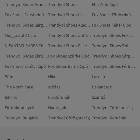
Trendyol Shoes Aranyszínű Magas Sarkú Cipő
Trendyol Shoes
Elle Zöld Cipő
Fox Shoes Ezüstszínű Cipő
Trendyol Shoes Lila Cipő
Fox Shoes Többszínű Cipő
Trendyol Shoes Sárga Cipők
Trendyol Shoes Alacsony Sarkú Cipő
Fox Shoes Fehér Cipő
Muggo Zöld Cipő
Trendyol Shoes Zöld Mule
Trendyol Shoes Fekete Edzőcipő
NİŞANTAŞI SHOES Zöld Cipő
Trendyol Shoes Fekete Táskák
Trendyol Shoes Szürke Edzőcipő
Trendyol Shoes Ekrü Magas Sarkú Cipő
Fox Shoes Szürke Cipő
Trendyol Shoes Sárga Magas Sarkú Cipő
Fox Shoes Estélyi Cipő
Fox Shoes Barna Cipő
Trendyol Shoes Férfi Cipők
Pólók
Nike
Lacoste
The North Face
adidas
Bakancsok
Bikinik
Fürdőruhák
Szandál
Fürdőköpenyek
Nadrágok
Trendyol Törökország
Trendyol Bulgária
Trendyol Görögország
Trendyol Románia