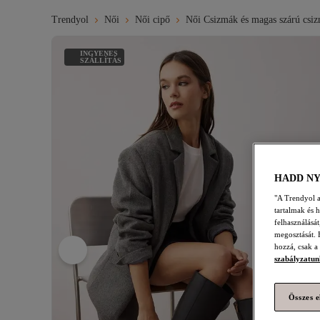
Trendyol
Női
Női cipő
Női Csizmák és magas szárú csi
INGYENES
SZÁLLÍTÁS
HADD N
"A Trendyol a 
tartalmak és 
felhasználásá
megosztását. 
hozzá, csak a
szabályzatun
Összes e