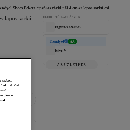
endyol Shoes Fekete cipzáras rövid női 4 cm-es lapos sarkú csizma TA
s lapos sarkú 
ELÉRHETŐ KAMPÁNYOK
Ingyenes szállítás
Trendyol
9.3
Követés
AZ ÜZLETHEZ
e szabott
célokra történő
rténő
em járulsz
elmi