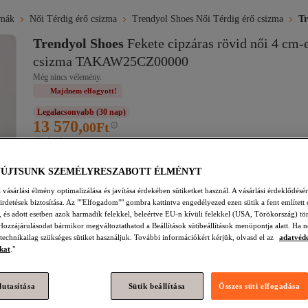
zmák
Női Térdig érő csizma
Trendyol Shoes Női Térdig érő csizma
Tr
Trendyol Shoes
Fekete cipzáras rövid női 4 cm-e
csizma TAKAW25CZ00000
Még nincs vélemény.
Majdnem elfogyott!
Legalacsonyabb (30 nap)
13 570,
00
Ft
(áfával együtt)
YÚJTSUNK SZEMÉLYRESZABOTT ÉLMÉNYT
Méret
:
40
36
37
38
39
40
vásárlási élmény optimalizálása és javítása érdekében sütiketket használ. A vásárlási érdeklődésér
hirdetések biztosítása. Az ""Elfogadom"" gombra kattintva engedélyezed ezen sütik a fent említett 
t, és adott esetben azok harmadik felekkel, beleértve EU-n kívüli felekkel (USA, Törökország) tö
Hozzájárulásodat bármikor megváltoztathatod a Beállítások sütibeállítások menüpontja alatt. Ha n
Kosárba
 technikailag szükséges sütiket használjuk. További információkért kérjük, olvasd el az
adatvéd
Majdnem elfogyott
kat
."
lutasítása
Sütik beállítása
Összes süti elfogadása
Hozzáadva a kosárhoz
Ingyenes szállítás és kézbesítés