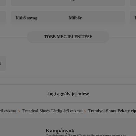
Külső anyag
Műbőr
TÖBB MEGJELENÍTÉSE
e


álja.
e
Jogi aggály jelentése
rő csizma
Trendyol Shoes Térdig érő csizma
Trendyol Shoes Fekete c
Kampányok