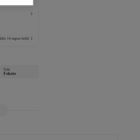
ldés 14 napon belül.
Szín
Fekete