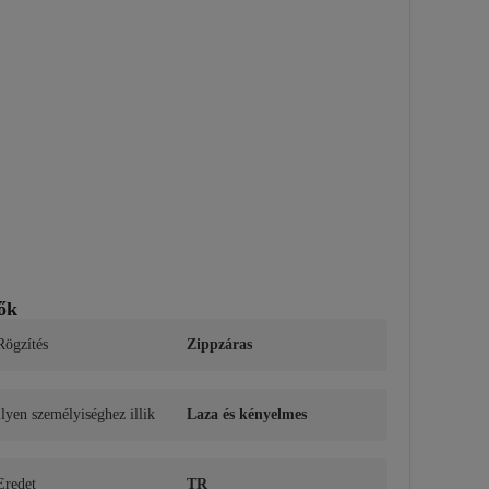
ők
Rögzítés
Zippzáras
Ilyen személyiséghez illik
Laza és kényelmes
Eredet
TR