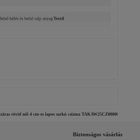
Belső bélés és belső talp anyag
Textil
ipzáras rövid női 4 cm-es lapos sarkú csizma TAKAW25CZ00000
Biztonságos vásárlás