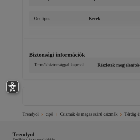
Orr típus
Kerek
Gyártó neve
DSM Grup Danışmanlık İl
tişim ve Satış Ticaret A.Ş. ; 
urun.guvenligi@trendyol-
Mosási útmutató
milla.com ; 

Biztonsági információk
Maslak Mahallesi Saat Sok
ak Spine Tower No:5 İç Ka
Termékbiztonsággal kapcsolat
- A részletes karbantartási utasításokat a termék címkéjén tal
Részletek megjelenítés
pı:19 Sarıyer/İstanbul
os információk
Trendyol
cipő
Csizmák és magas szárú csizmák
Térdig é
Trendyol