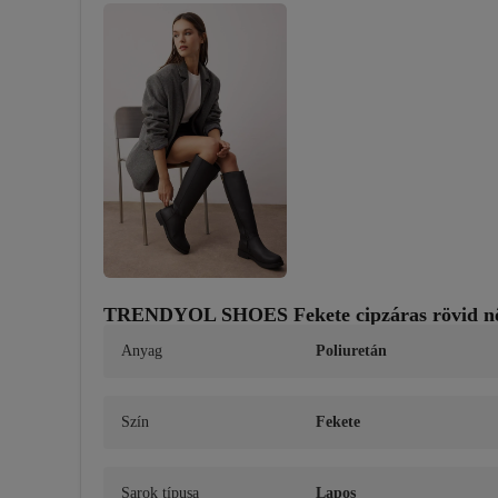
TRENDYOL SHOES Fekete cipzáras rövid nő
Anyag
Poliuretán
Szín
Fekete
Sarok típusa
Lapos