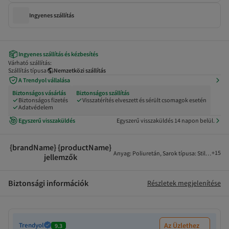
Ingyenes szállítás
Ingyenes szállítás és kézbesítés
Várható szállítás:
Szállítás típusa
Nemzetközi szállítás
A Trendyol vállalása
Biztonságos vásárlás
Biztonságos szállítás
Biztonságos fizetés
Visszatérítés elveszett és sérült csomagok esetén
Adatvédelem
Egyszerű visszaküldés
Egyszerű visszaküldés 14 napon belül.
{brandName} {productName}
+
15
Anyag
:
Poliuretán
,
Sarok típusa
:
Stiletto sar
jellemzők
Biztonsági információk
Részletek megjelenítése
Trendyol
Az Üzlethez
9.3