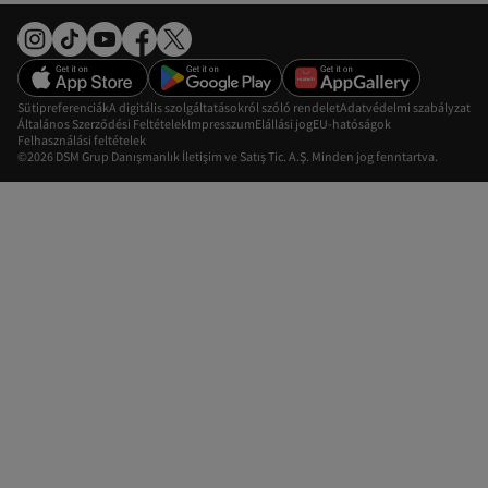
Sütipreferenciák
A digitális szolgáltatásokról szóló rendelet
Adatvédelmi szabályzat
Általános Szerződési Feltételek
Impresszum
Elállási jog
EU-hatóságok
Felhasználási feltételek
©2026 DSM Grup Danışmanlık İletişim ve Satış Tic. A.Ş. Minden jog fenntartva.