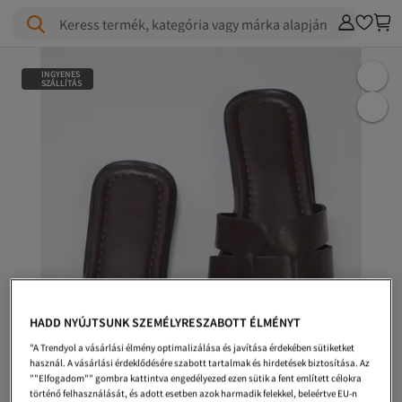
Keress termék, kategória vagy márka alapján
INGYENES
SZÁLLÍTÁS
HADD NYÚJTSUNK SZEMÉLYRESZABOTT ÉLMÉNYT
"A Trendyol a vásárlási élmény optimalizálása és javítása érdekében sütiketket
használ. A vásárlási érdeklődésére szabott tartalmak és hirdetések biztosítása. Az
""Elfogadom"" gombra kattintva engedélyezed ezen sütik a fent említett célokra
történő felhasználását, és adott esetben azok harmadik felekkel, beleértve EU-n