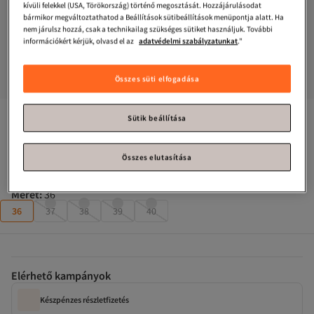
kívüli felekkel (USA, Törökország) történő megosztását. Hozzájárulásodat
bármikor megváltoztathatod a Beállítások sütibeállítások menüpontja alatt. Ha
nem járulsz hozzá, csak a technikailag szükséges sütiket használjuk. További
információkért kérjük, olvasd el az
adatvédelmi szabályzatunkat
."
Összes süti elfogadása
Trendyol Shoes
Keserűbarna egycsíkos alkalmi női papucs 
Sütik beállítása
TAKSS24TE00010
Összes elutasítása
Majdnem elfogyott!
Méret
:
36
36
37
38
39
40
Elérhető kampányok
Készpénzes részletfizetés