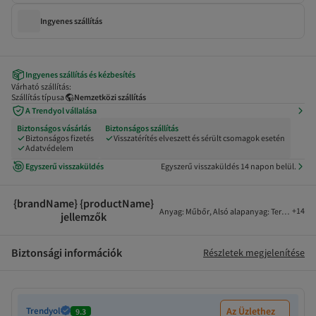
Ingyenes szállítás
Ingyenes szállítás és kézbesítés
Várható szállítás:
Szállítás típusa
Nemzetközi szállítás
A Trendyol vállalása
Biztonságos vásárlás
Biztonságos szállítás
Biztonságos fizetés
Visszatérítés elveszett és sérült csomagok esetén
Adatvédelem
Egyszerű visszaküldés
Egyszerű visszaküldés 14 napon belül.
{brandName} {productName}
+
14
Anyag
:
Műbőr
,
Alsó alapanyag
:
Termoplaszt
jellemzők
Biztonsági információk
Részletek megjelenítése
Trendyol
Az Üzlethez
9.3