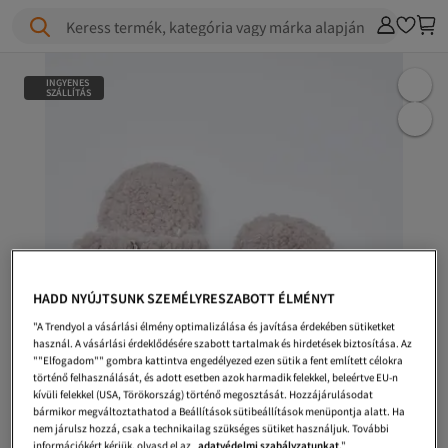
Keress termék, kategória vagy márka alapján
INGYENES
SZÁLLÍTÁS
HADD NYÚJTSUNK SZEMÉLYRESZABOTT ÉLMÉNYT
"A Trendyol a vásárlási élmény optimalizálása és javítása érdekében sütiketket
használ. A vásárlási érdeklődésére szabott tartalmak és hirdetések biztosítása. Az
""Elfogadom"" gombra kattintva engedélyezed ezen sütik a fent említett célokra
történő felhasználását, és adott esetben azok harmadik felekkel, beleértve EU-n
kívüli felekkel (USA, Törökország) történő megosztását. Hozzájárulásodat
bármikor megváltoztathatod a Beállítások sütibeállítások menüpontja alatt. Ha
nem járulsz hozzá, csak a technikailag szükséges sütiket használjuk. További
információkért kérjük, olvasd el az
adatvédelmi szabályzatunkat
."