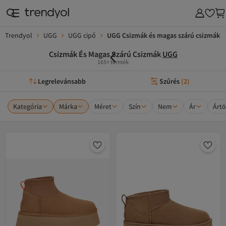
Trendyol
UGG
UGG cipő
UGG Csizmák és magas szárú csizmák
Csizmák És Magas Szárú Csizmák
UGG
165+ termék
Legrelevánsabb
Szűrés
(
2
)
Kategória
Márka
Méret
Szín
Nem
Ár
Ártö