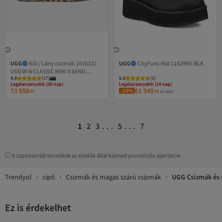
UGG
Női / Lány csizmák 1016222
UGG
CityFunc Mid 1162990-BLK
UGG W W CLASSIC MINI II SAND
4.9
(
27
)
5.0
(
5
)
(homokszínű)
Legalacsonyabb (30 nap)
Legalacsonyabb (14 nap)
73 058
61 549
Ingyenes szállítás
-29%
Ingyenes szállítás
Ft
Ft
87 053
Legalacsonyabb (30 nap)
Legalacsonyabb (14 nap)
1
2
3
...
5
...
7
A szponzorált termékek az eladók által kiemelt promóciós ajánlatok.
Trendyol
cipő
Csizmák és magas szárú csizmák
UGG Csizmák és 
Ez is érdekelhet