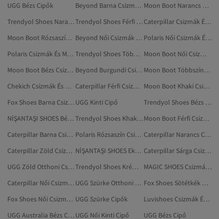
UGG Bézs Cipők
Beyond Barna Csizmák És Magas Szárú Csizmák
Moon Boot Narancs Csizmák És Magas Szárú Csizmák
Trendyol Shoes Narancs Csizmák És Magas Szárú Csizmák
Trendyol Shoes Férfi Csizmák És Magas Szárú Csizmák
Caterpillar Csizmák És Magas Szárú Csizmák
Moon Boot Rózsaszín Csizmák És Magas Szárú Csizmák
Beyond Női Csizmák És Magas Szárú Csizmák
Polaris Női Csizmák És Magas Szárú Csizmák
Polaris Csizmák És Magas Szárú Csizmák
Trendyol Shoes Többszínű Csizmák És Magas Szárú Csizmák
Moon Boot Női Csizmák És Magas Szárú Csizmák
Moon Boot Bézs Csizmák És Magas Szárú Csizmák
Beyond Burgundi Csizmák És Magas Szárú Csizmák
Moon Boot Többszínű Csizmák És Magas Szárú Csizmák
Chekich Csizmák És Magas Szárú Csizmák
Caterpillar Férfi Csizmák És Magas Szárú Csizmák
Moon Boot Khaki Csizmák És Magas Szárú Csizmák
Fox Shoes Barna Csizmák És Magas Szárú Csizmák
UGG Kinti Cipő
Trendyol Shoes Bézs Csizmák És Magas Szárú Csizmák
NİŞANTAŞI SHOES Bézs Csizmák És Magas Szárú Csizmák
Trendyol Shoes Khaki Csizmák És Magas Szárú Csizmák
Moon Boot Férfi Csizmák És Magas Szárú Csizmák
Caterpillar Barna Csizmák És Magas Szárú Csizmák
Polaris Rózsaszín Csizmák És Magas Szárú Csizmák
Caterpillar Narancs Csizmák És Magas Szárú Csizmák
Caterpillar Zöld Csizmák És Magas Szárú Csizmák
NİŞANTAŞI SHOES Ekrü Csizmák És Magas Szárú Csizmák
Caterpillar Sárga Csizmák És Magas Szárú Csizmák
UGG Zöld Otthoni Csizmák, Papucsok
Trendyol Shoes Krém Csizmák És Magas Szárú Csizmák
MAGIC SHOES Csizmák És Magas Szárú Csizmák
Caterpillar Női Csizmák És Magas Szárú Csizmák
UGG Szürke Otthoni Csizmák, Papucsok
Fox Shoes Sötétkék Csizmák És Magas Szárú Csizmák
Fox Shoes Női Csizmák És Magas Szárú Csizmák
UGG Szürke Cipők
Luvishoes Csizmák És Magas Szárú Csizmák
UGG Australia Bézs Cipő
UGG Női Kinti Cipő
UGG Bézs Cipő