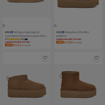
UGG
Női lapos talp logóval
UGG
Klasszikus Ultra Mini
nyomtatott kényelmes sport stílusú
platform
4.7
(
180
)
Legalacsonyabb (14 nap)
barna csizma és csizma 1168170 -
Legalacsonyabb (14 nap)
54 890
-35%
Ingyenes szállítás
Ft
83 850
TABA
Ingyenes szállítás
60 911
-20%
Legalacsonyabb (14 nap)
Ft
76 538
Legalacsonyabb (14 nap)