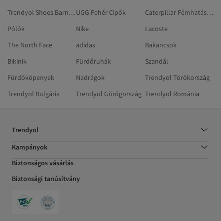
Trendyol Shoes Barna Csizmák És Magas Szárú Csizmák
UGG Fehér Cipők
Caterpillar Fémhatású Csizmák És Magas Szárú Csizmák
Pólók
Nike
Lacoste
The North Face
adidas
Bakancsok
Bikinik
Fürdőruhák
Szandál
Fürdőköpenyek
Nadrágok
Trendyol Törökország
Trendyol Bulgária
Trendyol Görögország
Trendyol Románia
Trendyol
Kampányok
Biztonságos vásárlás
Biztonsági tanúsítvány