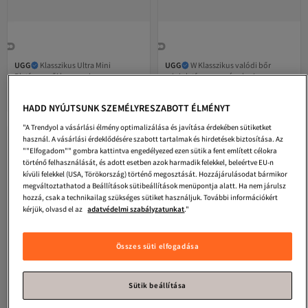
UGG
Klasszikus Ultra Mini
UGG
W Klasszikus valódi bőr
Platform női barna csizma
miniplatformos csónakcsizma
4.4
(
118
)
4.6
(
54
)
1134991
Legalacsonyabb (30 nap)
Legalacsonyabb (14 nap)
57 836
64 338
-20%
Ingyenes szállítás
-20%
Ingyenes szállítás
Ft
72 563
Ft
80 201
HADD NYÚJTSUNK SZEMÉLYRESZABOTT ÉLMÉNYT
Legalacsonyabb (30 nap)
Legalacsonyabb (14 nap)
"A Trendyol a vásárlási élmény optimalizálása és javítása érdekében sütiketket
használ. A vásárlási érdeklődésére szabott tartalmak és hirdetések biztosítása. Az
""Elfogadom"" gombra kattintva engedélyezed ezen sütik a fent említett célokra
történő felhasználását, és adott esetben azok harmadik felekkel, beleértve EU-n
kívüli felekkel (USA, Törökország) történő megosztását. Hozzájárulásodat bármikor
megváltoztathatod a Beállítások sütibeállítások menüpontja alatt. Ha nem járulsz
hozzá, csak a technikailag szükséges sütiket használjuk. További információkért
kérjük, olvasd el az
adatvédelmi szabályzatunkat
."
Összes süti elfogadása
Sütik beállítása