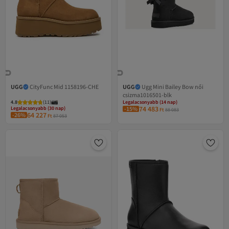
UGG
CityFunc Mid 1158196-CHE
UGG
Ugg Mini Bailey Bow női
csizma1016501-blk
4.8
(
11
)
Legalacsonyabb (14 nap)
74 483
Legalacsonyabb (30 nap)
-15%
Ingyenes szállítás
Ft
88 083
64 227
-26%
Ingyenes szállítás
Legalacsonyabb (14 nap)
Ft
87 053
Legalacsonyabb (30 nap)