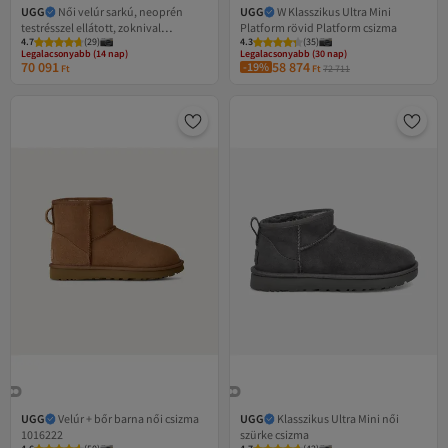
UGG
Női velúr sarkú, neoprén
UGG
W Klasszikus Ultra Mini
testrésszel ellátott, zoknival
Platform rövid Platform csizma
4.7
(
29
)
4.3
(
35
)
felfűzhető barna csizma és
Legalacsonyabb (14 nap)
Legalacsonyabb (30 nap)
bokacsizma
70 091
58 874
Ingyenes szállítás
-19%
Ingyenes szállítás
Ft
Ft
72 711
Legalacsonyabb (14 nap)
Legalacsonyabb (30 nap)
UGG
Velúr + bőr barna női csizma
UGG
Klasszikus Ultra Mini női
1016222
szürke csizma