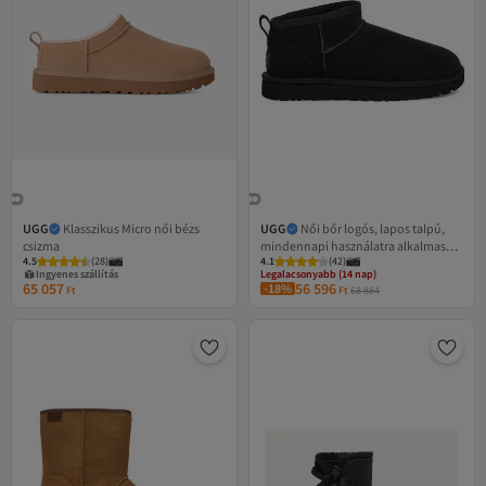
UGG
Klasszikus Micro női bézs
UGG
Női bőr logós, lapos talpú,
csizma
mindennapi használatra alkalmas
4.5
(
28
)
4.1
(
42
)
fekete csizma és bokacsizma
Ingyenes szállítás
Legalacsonyabb (14 nap)
65 057
56 596
-18%
Ingyenes szállítás
Ft
Ft
68 884
Legalacsonyabb (14 nap)