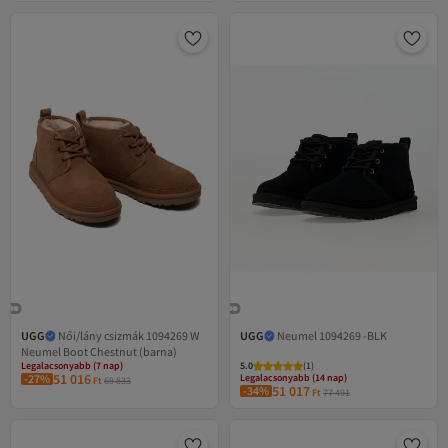
UGG
Női/lány csizmák 1094269 W
UGG
Neumel 1094269 -BLK
Neumel Boot Chestnut (barna)
Legalacsonyabb (7 nap)
5.0
(
1
)
51 016
-27%
Ingyenes szállítás
Legalacsonyabb (14 nap)
Ft
69 833
51 017
Legalacsonyabb (7 nap)
-34%
Ingyenes szállítás
Ft
77 491
Legalacsonyabb (14 nap)