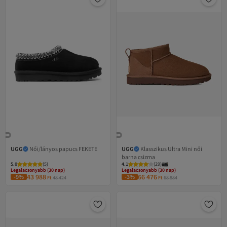
UGG
Női/lányos papucs FEKETE
UGG
Klasszikus Ultra Mini női
barna csizma
5.0
(
5
)
4.1
(
29
)
Legalacsonyabb (30 nap)
Legalacsonyabb (30 nap)
43 988
66 476
-9%
Ingyenes szállítás
-3%
Ingyenes szállítás
Ft
48 424
Ft
68 884
Legalacsonyabb (30 nap)
Legalacsonyabb (30 nap)