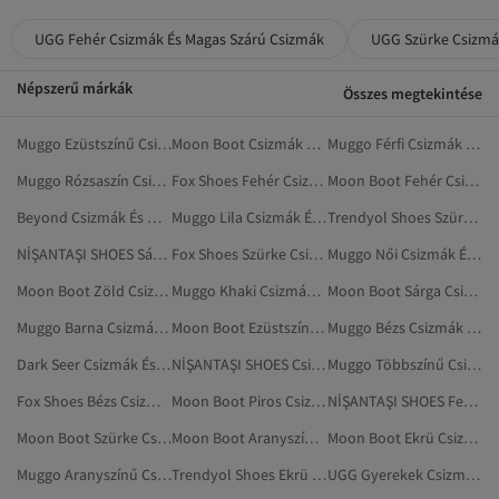
UGG Fehér Csizmák És Magas Szárú Csizmák
UGG Szürke Csizmá
Népszerű márkák
Összes megtekintése
Muggo Ezüstszínű Csizmák És Magas Szárú Csizmák
Moon Boot Csizmák És Magas Szárú Csizmák
Muggo Férfi Csizmák És Magas Szárú Csizmák
Muggo Rózsaszín Csizmák És Magas Szárú Csizmák
Fox Shoes Fehér Csizmák És Magas Szárú Csizmák
Moon Boot Fehér Csizmák És Magas Szárú Csizmák
Beyond Csizmák És Magas Szárú Csizmák
Muggo Lila Csizmák És Magas Szárú Csizmák
Trendyol Shoes Szürke Csizmák És Magas Szárú Csizmák
NİŞANTAŞI SHOES Sárga Csizmák És Magas Szárú Csizmák
Fox Shoes Szürke Csizmák És Magas Szárú Csizmák
Muggo Női Csizmák És Magas Szárú Csizmák
Moon Boot Zöld Csizmák És Magas Szárú Csizmák
Muggo Khaki Csizmák És Magas Szárú Csizmák
Moon Boot Sárga Csizmák És Magas Szárú Csizmák
Muggo Barna Csizmák És Magas Szárú Csizmák
Moon Boot Ezüstszínű Csizmák És Magas Szárú Csizmák
Muggo Bézs Csizmák És Magas Szárú Csizmák
Dark Seer Csizmák És Magas Szárú Csizmák
NİŞANTAŞI SHOES Csizmák És Magas Szárú Csizmák
Muggo Többszínű Csizmák És Magas Szárú Csizmák
Fox Shoes Bézs Csizmák És Magas Szárú Csizmák
Moon Boot Piros Csizmák És Magas Szárú Csizmák
NİŞANTAŞI SHOES Fehér Csizmák És Magas Szárú Csizmák
Moon Boot Szürke Csizmák És Magas Szárú Csizmák
Moon Boot Aranyszínű Csizmák És Magas Szárú Csizmák
Moon Boot Ekrü Csizmák És Magas Szárú Csizmák
Muggo Aranyszínű Csizmák És Magas Szárú Csizmák
Trendyol Shoes Ekrü Csizmák És Magas Szárú Csizmák
UGG Gyerekek Csizmák És Magas Szárú Csizmák