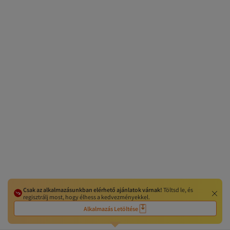
Csak az alkalmazásunkban elérhető ajánlatok várnak!
Töltsd le, és
regisztrálj most, hogy élhess a kedvezményekkel.
Alkalmazás Letöltése