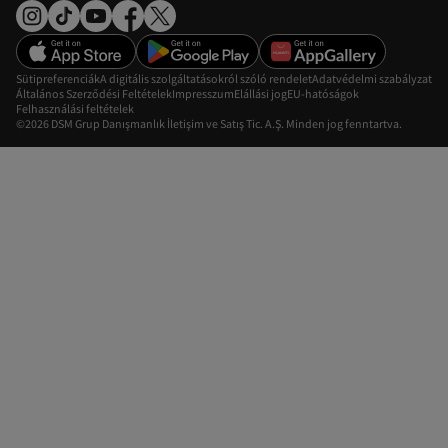
Sütipreferenciák
A digitális szolgáltatásokról szóló rendelet
Adatvédelmi szabályzat
Általános Szerződési Feltételek
Impresszum
Elállási jog
EU-hatóságok
Felhasználási feltételek
©2026 DSM Grup Danışmanlık İletişim ve Satış Tic. A.Ş. Minden jog fenntartva.