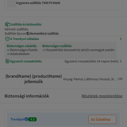
Ingyenes szállítás 7500 Ft felett
Szállítás és kézbesítés
Várható szállítás:
Szállítás típusa
Nemzetközi szállítás
A Trendyol vállalása
Biztonságos vásárlás
Biztonságos szállítás
Biztonságos fizetés
Visszatérítés elveszett és sérült csomagok esetén
Adatvédelem
Egyszerű visszaküldés
Egyszerű visszaküldés 14 napon belül.
{brandName} {productName}
+
26
Anyag
:
Pamut
,
Lábhossz
:
Hosszú
,
Nadrágszá
jellemzők
Biztonsági információk
Részletek megjelenítése
Trendyol
Az Üzlethez
9.3