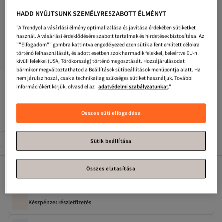
HADD NYÚJTSUNK SZEMÉLYRESZABOTT ÉLMÉNYT
"A Trendyol a vásárlási élmény optimalizálása és javítása érdekében sütiketket
használ. A vásárlási érdeklődésére szabott tartalmak és hirdetések biztosítása. Az
""Elfogadom"" gombra kattintva engedélyezed ezen sütik a fent említett célokra
történő felhasználását, és adott esetben azok harmadik felekkel, beleértve EU-n
kívüli felekkel (USA, Törökország) történő megosztását. Hozzájárulásodat
bármikor megváltoztathatod a Beállítások sütibeállítások menüpontja alatt. Ha
nem járulsz hozzá, csak a technikailag szükséges sütiket használjuk. További
uyguntarz
Ocean Beach nyomott mintás tréningruha szett
információkért kérjük, olvasd el az
adatvédelmi szabályzatunkat
."
Csak 1 maradt!
Összes süti elfogadása
Méret
:
XL
S/M
L
XL
Sütik beállítása
Összes elutasítása
Elérhető kampányok
Készpénzes részletfizetés