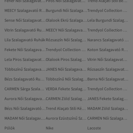
Fehér Női Szalagavató Ruhák
Piros Női Szalagavató Ruhák
Trend Alaçatı Stili Bézs Szalagavató Ruhák
MEECY Szalagavató Ruhák
Burgundi Női Szalagavató Ruhák
Trendyol Collection Barna Szalagavató Ruhák
Sense Női Szalagavató Ruhák
Olalook Ekrü Szalagavató Ruhák
Lela Burgundi Szalagavató Ruhák
Vitrin Szalagavató Ruhák
MEECY Női Szalagavató Ruhák
Trendyol Collection Többszínű Szalagavató Ruhák
Lila Szalagavató Ruhák
Rózsaszín Női Szalagavató Ruhák
Narancs Szalagavató Ruhák
Fekete Női Szalagavató Ruhák
Trendyol Collection Lila Szalagavató Ruhák
Koton Szalagavató Ruhák
Lela Piros Szalagavató Ruhák
Olalook Piros Szalagavató Ruhák
Vitrin Női Szalagavató Ruhák
Többszínű Szalagavató Ruhák
JANES Női Szalagavató Ruhák
Rózsaszín Szalagavató Ruhák
Bézs Szalagavató Ruhák
Többszínű Női Szalagavató Ruhák
Barna Női Szalagavató Ruhák
CARMEN Sárga Szalagavató Ruhák
VERDA Fekete Szalagavató Ruhák
Trendyol Collection Piros Szalagavató Ruhák
Aurora Női Szalagavató Ruhák
CARMEN Zöld Szalagavató Ruhák
JANES Fekete Szalagavató Ruhák
Bézs Női Szalagavató Ruhák
Trend Alaçatı Stili Kék Szalagavató Ruhák
MADAM Zöld Szalagavató Ruhák
MADAM Női Szalagavató Ruhák
Aurora Ezüstszínű Szalagavató Ruhák
CARMEN Női Szalagavató Ruhák
Pólók
Nike
Lacoste