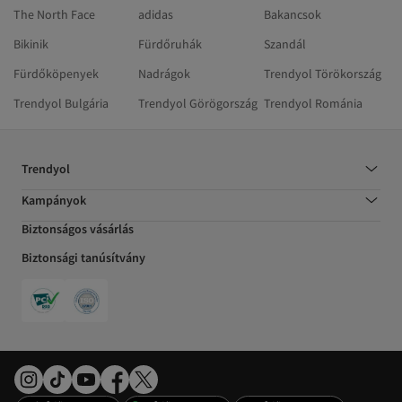
The North Face
adidas
Bakancsok
Bikinik
Fürdőruhák
Szandál
Fürdőköpenyek
Nadrágok
Trendyol Törökország
Trendyol Bulgária
Trendyol Görögország
Trendyol Románia
Trendyol
Kampányok
Biztonságos vásárlás
Biztonsági tanúsítvány