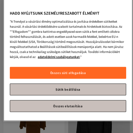
HADD NYÚJTSUNK SZEMÉLYRESZABOTT ÉLMÉNYT
"A Trendyol a vásárlási élmény optimalizálása és javítása érdekében sütiketket
használ. A vásárlási érdeklődésére szabott tartalmak és hirdetések biztosítása. Az
""Elfogadom"" gombra kattintva engedélyezed ezen sütik a fent említett célokra
történő felhasználását, és adott esetben azok harmadik felekkel, beleértve EU-n
Zagrep
Női zöld színű, drapírozott,
Zagrep
Női vízzöld színű,
kívüli felekkel (USA, Törökország) történő megosztását. Hozzájárulásodat bármikor
egyvállas, bélelt, cipzáras,
drapírozott, egyvállas, bélelt,
megváltoztathatod a Beállítások sütibeállítások menüpontja alatt. Ha nem járulsz
4.9
(
34
)
4.7
(
7
)
átlátszatlan midi ruha
cipzáras, nem átlátszó midi ruha
hozzá, csak a technikailag szükséges sütiket használjuk. További információkért
Ingyenes szállítás
Ingyenes szállítás
17 765
18 271
kérjük, olvasd el az
adatvédelmi szabályzatunkat
."
Ft
Ft
Összes süti elfogadása
Sütik beállítása
Összes elutasítása