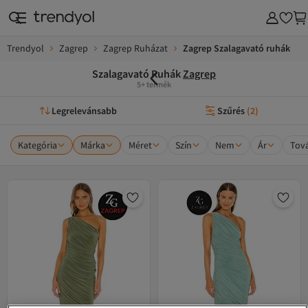
Trendyol
Zagrep
Zagrep Ruházat
Zagrep Szalagavató ruhák
Szalagavató Ruhák
Zagrep
5+ termék
Legrelevánsabb
Szűrés
(
2
)
Kategória
Márka
Méret
Szín
Nem
Ár
Tová