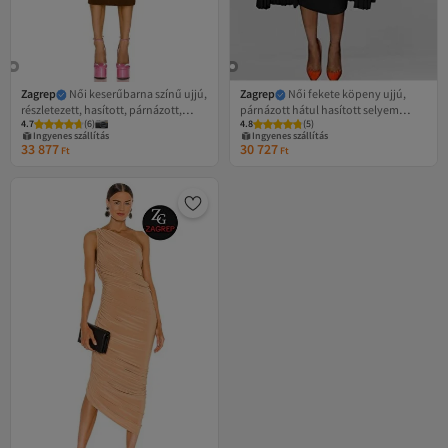
Zagrep
Női keserűbarna színű ujjú,
Zagrep
Női fekete köpeny ujjú,
részletezett, hasított, párnázott,
párnázott hátul hasított selyem
4.7
(
6
)
4.8
(
5
)
különleges dizájnú selyemjersey
dzsörzsi midi ruha
Ingyenes szállítás
Ingyenes szállítás
midi ruha
33 877
30 727
Ft
Ft