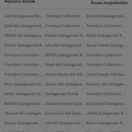
Népszerű márkák
Összes megtekintése
Lela Szalagavató Ruhák
Trendyol Collection Női Szalagavató Ruhák
Ekrü Női Szalagavató Ruhák
Zöld Női Szalagavató Ruhák
Trendyol Collection Fémhatású Szalagavató Ruhák
Trendyol Collection Narancs Szalagavató Ruhák
VERDA Női Szalagavató Ruhák
Fekete Szalagavató Ruhák
Khaki Szalagavató Ruhák
Szürke Szalagavató Ruhák
Lela Női Szalagavató Ruhák
Sense Fekete Szalagavató Ruhák
Trendyol Collection Ekrü Szalagavató Ruhák
VERDA Szalagavató Ruhák
Trendyol Collection Ezüstszínű Szalagavató Ruhák
Trendyol Collection Khaki Szalagavató Ruhák
Khaki Női Szalagavató Ruhák
Trendyol Collection Rózsaszín Szalagavató Ruhák
Trendyol Collection Aranyszínű Szalagavató Ruhák
Trend Alaçatı Stili Női Szalagavató Ruhák
Trend Alaçatı Stili Szalagavató Ruhák
Piros Szalagavató Ruhák
Szürke Női Szalagavató Ruhák
Narancs Női Szalagavató Ruhák
Fehér Szalagavató Ruhák
Szalagavató Ruhák
Trendyol Collection Burgundi Szalagavató Ruhák
MADAM Szalagavató Ruhák
Olalook Fekete Szalagavató Ruhák
Ezüstszínű Szalagavató Ruhák
Olalook Női Szalagavató Ruhák
Ezüstszínű Női Szalagavató Ruhák
JANES Szalagavató Ruhák
Aurora Szalagavató Ruhák
Lila Női Szalagavató Ruhák
Barna Szalagavató Ruhák