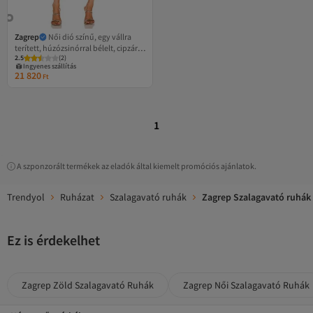
Zagrep
Női dió színű, egy vállra
terített, húzózsinórral bélelt, cipzáras
2.5
(
2
)
aszimmetrikus midi ruha
Ingyenes szállítás
21 820
Ft
1
A szponzorált termékek az eladók által kiemelt promóciós ajánlatok.
Trendyol
Ruházat
Szalagavató ruhák
Zagrep Szalagavató ruhák
Ez is érdekelhet
Zagrep Zöld Szalagavató Ruhák
Zagrep Női Szalagavató Ruhák