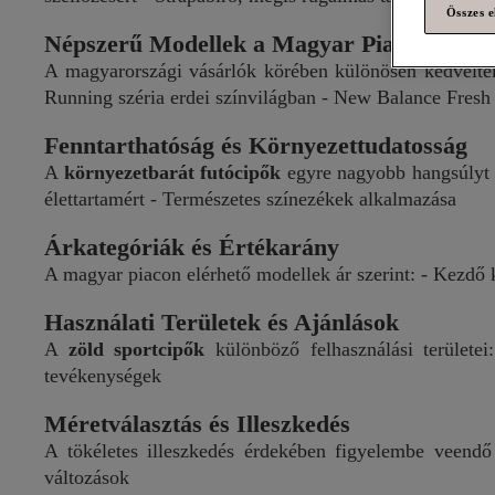
Összes e
Népszerű Modellek a Magyar Piacon
A magyarországi vásárlók körében különösen kedvelte
Running széria erdei színvilágban - New Balance Fresh 
Fenntarthatóság és Környezettudatosság
A
környezetbarát futócipők
egyre nagyobb hangsúlyt k
élettartamért - Természetes színezékek alkalmazása
Árkategóriák és Értékarány
A magyar piacon elérhető modellek ár szerint: - Kezdő 
Használati Területek és Ajánlások
A
zöld sportcipők
különböző felhasználási területe
tevékenységek
Méretválasztás és Illeszkedés
A tökéletes illeszkedés érdekében figyelembe veendő
változások