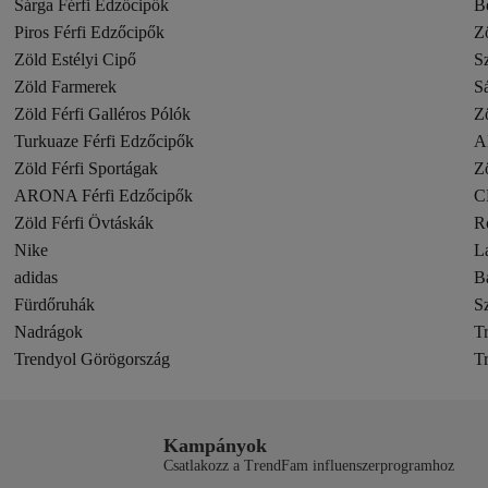
Sárga Férfi Edzőcipők
B
Piros Férfi Edzőcipők
Zö
Zöld Estélyi Cipő
Sz
Zöld Farmerek
Sá
Zöld Férfi Galléros Pólók
Zö
Turkuaze Férfi Edzőcipők
A
Zöld Férfi Sportágak
Zö
ARONA Férfi Edzőcipők
C
Zöld Férfi Övtáskák
Ró
Nike
L
adidas
B
Fürdőruhák
S
Nadrágok
T
Trendyol Görögország
T
Kampányok
Csatlakozz a TrendFam influenszerprogramhoz