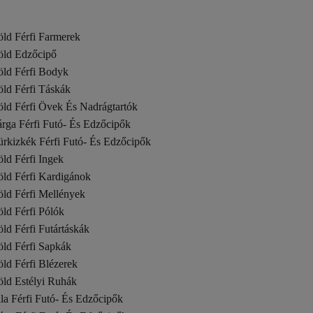
öld Férfi Farmerek
öld Edzőcipő
öld Férfi Bodyk
ld Férfi Táskák
öld Férfi Övek És Nadrágtartók
rga Férfi Futó- És Edzőcipők
ürkizkék Férfi Futó- És Edzőcipők
ld Férfi Ingek
öld Férfi Kardigánok
öld Férfi Mellények
ld Férfi Pólók
ld Férfi Futártáskák
öld Férfi Sapkák
ld Férfi Blézerek
öld Estélyi Ruhák
la Férfi Futó- És Edzőcipők