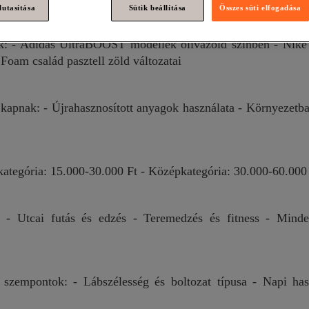
lutasítása
Sütik beállítása
Összes süti elfogadása
k: - Adidas UltraBOOST modellek olívazöld színben - Nike
Foam család pasztell zöld változatai
apnak: - Újrahasznosított anyagok használata - Környezetbar
kategória: 15.000-30.000 Ft - Középkategória: 30.000-60.000 
i: - Utcai futás és edzés - Teremedzés és fitness - Mind
 szempontok: - Lábszélesség és boltozat típusa - Napi ha