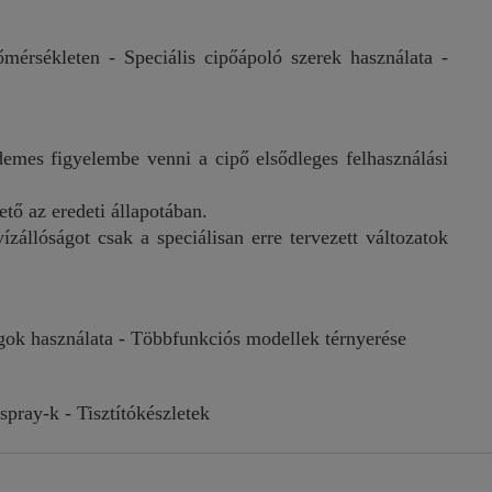
mérsékleten - Speciális cipőápoló szerek használata -
demes figyelembe venni a cipő elsődleges felhasználási
tő az eredeti állapotában.
zállóságot csak a speciálisan erre tervezett változatok
agok használata - Többfunkciós modellek térnyerése
spray-k - Tisztítókészletek