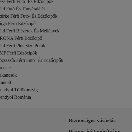
ézs Férfi Futó- És Edzőcipők
ld Futó És Tányéralátét
ürke Férfi Futó- És Edzőcipők
rga Férfi Edzőcipő
ld Férfi Blézerek És Mellények
RONA Férfi Edzőcipő
ld Férfi Plus Size Pólók
MP Férfi Edzőcipők
zsaszín Férfi Futó- És Edzőcipők
acoste
akancsok
zandál
rendyol Törökország
rendyol Románia
Biztonságos vásárlás
Biztonsági tanúsítvány