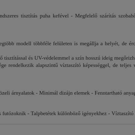
dszeres tisztítás puha kefével - Megfelelő szárítás szobahő
gtöbb modell többféle felületen is megállja a helyét, de ér
 tisztítással és UV-védelemmel a szín hosszú ideig megőrizhe
 rendelkezik alapszintű víztaszító képességgel, de teljes ví
dközeli árnyalatok - Minimál dizájn elemek - Fenntartható any
is futózoknik - Talpbetétek különböző igényekhez - Víztaszító 