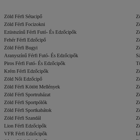
Zöld Férfi Sétacipő
Z
Zöld Férfi Focizokni
Z
Ezüstszínű Férfi Futó- És Edzőcipők
Z
Fehér Férfi Edzőcipő
Zö
Zöld Férfi Bugyi
Z
Aranyszínű Férfi Futó- És Edzőcipők
Sá
Piros Férfi Futó- És Edzőcipők
T
Krém Férfi Edzőcipők
Zö
Zöld Női Edzőcipő
Z
Zöld Férfi Kötött Mellények
Z
Zöld Férfi Sportruházat
Zö
Zöld Férfi Sportpólók
Zö
Zöld Férfi Sportkabátok
Z
Zöld Férfi Szandál
Zö
Lion Férfi Edzőcipők
Z
VFR Férfi Edzőcipők
Li