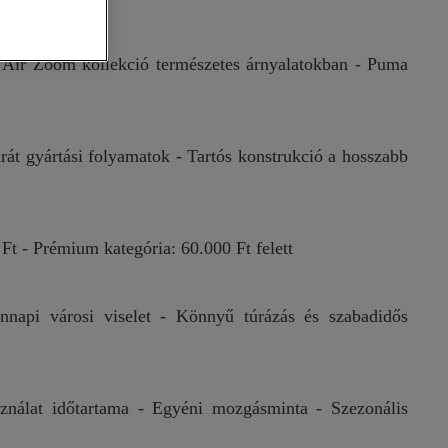
 Air Zoom kollekció természetes árnyalatokban - Puma
át gyártási folyamatok - Tartós konstrukció a hosszabb
Ft - Prémium kategória: 60.000 Ft felett
ennapi városi viselet - Könnyű túrázás és szabadidős
sználat időtartama - Egyéni mozgásminta - Szezonális