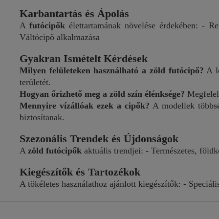
Karbantartás és Ápolás
A
futócipők
élettartamának növelése érdekében: - Ren
Váltócipő alkalmazása
Gyakran Ismételt Kérdések
Milyen felületeken használható a zöld futócipő?
A le
területét.
Hogyan őrizhető meg a zöld szín élénksége?
Megfelelő
Mennyire vízállóak ezek a cipők?
A modellek többsége
biztosítanak.
Szezonális Trendek és Újdonságok
A
zöld futócipők
aktuális trendjei: - Természetes, föl
Kiegészítők és Tartozékok
A tökéletes használathoz ajánlott kiegészítők: - Speciál