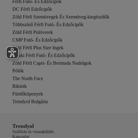
Férfi Futó- És Edzőcipők
DC Férfi Edzőcipők
Zöld Férfi Szemüvegek És Szemüveg-kiegészítők
Többszínű Férfi Futó- És Edzőcipők
Zöld Férfi Pulóverek
CMP Futó- És Edzőcipők
Zöld Férfi Plus Size Ingek
Khaki Férfi Futó- És Edzőcipők
Zöld Férfi Capri- És Bermuda Nadrágok
Pólók
The North Face
Bikinik
Fürdőköpenyek
Trendyol Bulgária
Trendyol
Szállítás és visszaküldés
Kapcsolat