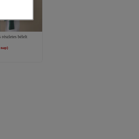
részletes bélelt
 nap)
s
 nap)