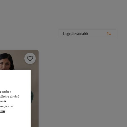
Legrelevánsabb
e szabott
célokra történő
rténő
em járulsz
elmi