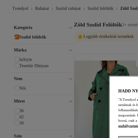
Trendyol
Ruházat
Szolid ruházat
Szolid felöltők
Zöld Szol
Zöld Szolid Felöltők
3+ termé
Kategória
Legjobb értékelésű termékek
Szolid felöltők
Márka
InStyle
Tesettür Dünyası
Nem
Női
HADD N
"A Trendyol a 
Méret
tartalmak és 
felhasználásá
36
megosztását. 
42
hozzá, csak a
50
szabályzatun
Szín