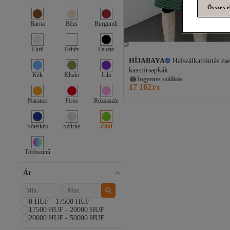
Összes e
Barna
Bézs
Burgundi
Ekrü
Fehér
Fekete
HİJABAYA
Halszálkamintás zs
kasmírsapkák
Kék
Khaki
Lila
Ingyenes szállítás
17 102
Ft
Narancs
Piros
Rózsaszín
Sötétkék
Szürke
Zöld
Többszínű
Ár
0 HUF - 17500 HUF
17500 HUF - 20000 HUF
20000 HUF - 50000 HUF