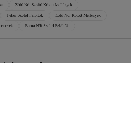
at
Zöld Női Szolid Kötött Mellények
Fehér Szolid Felöltők
Zöld Női Kötött Mellények
armerek
Barna Női Szolid Felöltők
hér Női Szolid Felöltők
ld Férfi Kötött Mellények
öld Női Hajkiegészítők
bbszínű Szolid Felöltők
rna Férfi Szolid Felöltők
öld Női Blúzok
öld Női Szexi Fehérnemű
öld Női Otthoni Ruházat
öld Szolid Nadrág
ürke Női Szolid Felöltők