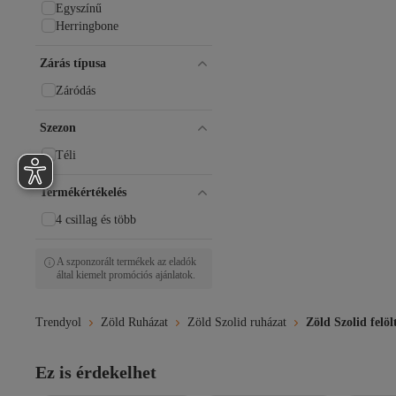
Egyszínű
Herringbone
Zárás típusa
Záródás
Szezon
Téli
Termékértékelés
4 csillag és több
A szponzorált termékek az eladók
által kiemelt promóciós ajánlatok.
Trendyol
Zöld Ruházat
Zöld Szolid ruházat
Zöld Szolid felöl
Ez is érdekelhet