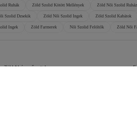
zolid Ruhák
Zöld Szolid Kötött Mellények
Zöld Női Szolid Ruház
ői Szolid Dzsekik
Zöld Női Szolid Ingek
Zöld Szolid Kabátok
olid Ingek
Zöld Farmerek
Női Szolid Felöltők
Zöld Női F
Zöld Alsóneműszettek
Fe
Barna Szolid Felöltők
Zö
Piros Szolid Felöltők
Z
Zöld Szolid Tunikák
Tö
Zöld Női Szabadtéri Ruházat
Ba
Zöld Pizsamaalsó
Z
Zöld Férfi Otthoni Ruházat
Z
Zöld Férfi Ruházat
Z
Fekete Szolid Felöltők
Z
Fekete Női Szolid Felöltők
Sz