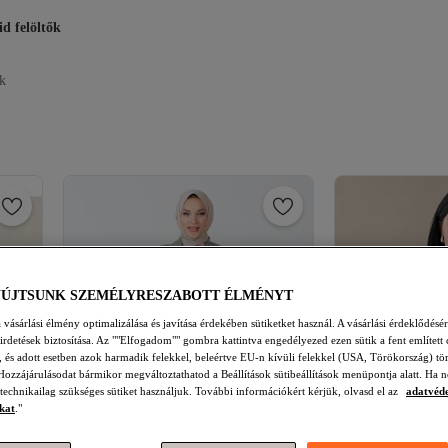
id felöltők
k
YÚJTSUNK SZEMÉLYRESZABOTT ÉLMÉNYT
vásárlási élmény optimalizálása és javítása érdekében sütiketket használ. A vásárlási érdeklődésér
hirdetések biztosítása. Az ""Elfogadom"" gombra kattintva engedélyezed ezen sütik a fent említett 
t, és adott esetben azok harmadik felekkel, beleértve EU-n kívüli felekkel (USA, Törökország) tö
Hozzájárulásodat bármikor megváltoztathatod a Beállítások sütibeállítások menüpontja alatt. Ha n
 technikailag szükséges sütiket használjuk. További információkért kérjük, olvasd el az
adatvéd
kat
."