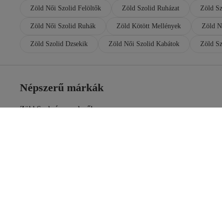
Zöld Női Szolid Felöltők
Zöld Szolid Ruházat
Zöld S
Zöld Női Szolid Ruhák
Zöld Kötött Mellények
Zöld N
Zöld Szolid Dzsekik
Zöld Női Szolid Kabátok
Zöld Sz
Népszerű márkák
Zöld Szekrényrendezők
Zöld Női Alsóneműszettek
Zöld Öltönyök
Zöld Estélyi Ruhák
Zöld Szolid Szoknyák
Többszínű Női Szolid Felöltők
Zöld Egyszemélyes Takarók
Zöld Szolid Melegítőszettek
Zöld Szabadtéri Ruházat
Zöld Női Ruházat