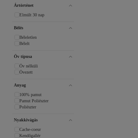
Ártörténet
Elmúlt 30 nap
Bélés
Béleletlen
Bélelt
Öv típusa
Öv nélküli
Övezett
Anyag
100% pamut
Pamut Poliészter
Poliészter
Nyakkivágás
Cache-coeur
Kendőgallér