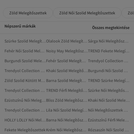
Zöld Melegítőszettek
Zöld Női Szolid Melegítőszettek
Zöl
Népszerű márkák
Összes megtekintése
Szürke Szolid Melegítőszettek
Olalook Zöld Melegítőszettek
Sárga Női Melegítőszettek
Fehér Női Szolid Melegítőszettek
Noisy May Melegítőszettek
TREND Fekete Melegítőszettek
Burgundi Szolid Melegítőszettek
Fehér Szolid Melegítőszettek
Trendyol Collection Szürke Melegítőszettek
Trendyol Collection Női Melegítőszettek
Khaki Szolid Melegítőszettek
Burgundi Női Szolid Melegítőszettek
Zöld Szolid Kötött Mellények
Barna Szolid Melegítőszettek
TREND Szürke Melegítőszettek
Trendyol Collection Fekete Melegítőszettek
TREND Férfi Melegítőszettek
Szürke Női Melegítőszettek
Ezüstszínű Női Melegítőszettek
Bliss Zöld Melegítőszettek
Khaki Női Szolid Melegítőszettek
Trendyol Collection Melegítőszettek
Lila Női Szolid Melegítőszettek
Női Melegítőszettek Kismamáknak
HOLLY LOLLY Női Melegítőszettek
Barna Női Melegítőszettek
Ezüstszínű Férfi Melegítőszettek
Fekete Melegítőszettek
Krém Női Melegítőszettek
Rózsaszín Női Szolid Melegítőszettek