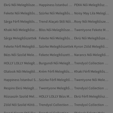
Ekrü Női Melegítőszettek
Happiness İstanbul Női Melegítőszettek
PEKA Női Melegítőszettek
Fekete Női Melegítőszettek
Szürke Női Melegítőszettek Kismamáknak
Noisy May Lila Melegítőszettek
Sárga Férfi Melegítőszettek
Trend Alaçatı Stili Női Melegítőszettek
Roxy Női Melegítőszettek
Khaki Női Melegítőszettek
Bliss Női Melegítőszettek
Twentyone Fekete Melegítőszettek
Sárga Melegítőszettek
Fekete Női Melegítőszettek Kismamáknak
Ekrü Női Melegítőszettek Kismamáknak
Fekete Férfi Melegítőszettek
Szürke Melegítőszettek
Kyron Zöld Melegítőszettek
Bézs Női Szolid Melegítőszettek
Fekete Melegítőszettek Kismamáknak
Narancs Női Melegítőszettek
HOLLY LOLLY Melegítőszettek
Burgundi Női Melegítőszettek
Trendyol Collection Többszínű Melegítőszettek
Olalook Női Melegítőszettek
Krém Férfi Melegítőszettek
Khaki Férfi Melegítőszettek
Happiness İstanbul Szürke Melegítőszettek
Szürke Férfi Melegítőszettek
Twentyone Női Melegítőszettek
Respire Ekrü Melegítőszettek
Twentyone Melegítőszettek
Trendyol Collection Férfi Melegítőszettek
Rózsaszín Szolid Melegítőszettek
HOLLY LOLLY Bézs Melegítőszettek
Ekrü Férfi Melegítőszettek
Zöld Női Szolid Kötött Mellények
Trendyol Collection Ekrü Melegítőszettek
Trendyol Collection Bézs Melegítőszettek