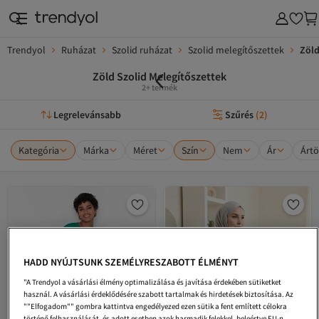
Trendyol
Ruházat
Szolid ruházat
Szolid melegítőszettek
Zöld
Zöld Szolid Melegítőszettek
2+ termék
Legrelevánsabb
Szűrés
(
2
)
Kategória
Márka
Méret
Szín
Nem
Ár
Ártö
HADD NYÚJTSUNK SZEMÉLYRESZABOTT ÉLMÉNYT
"A Trendyol a vásárlási élmény optimalizálása és javítása érdekében sütiketket
használ. A vásárlási érdeklődésére szabott tartalmak és hirdetések biztosítása. Az
""Elfogadom"" gombra kattintva engedélyezed ezen sütik a fent említett célokra
történő felhasználását, és adott esetben azok harmadik felekkel, beleértve EU-n