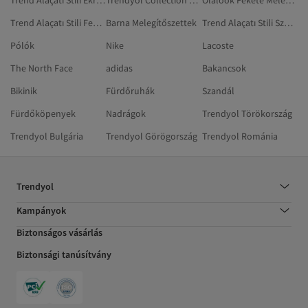
Trend Alaçatı Stili Ekrü Melegítőszettek
Trendyol Collection Fehér Melegítőszettek
Olalook Fekete Melegítőszettek
Trend Alaçatı Stili Fekete Melegítőszettek
Barna Melegítőszettek
Trend Alaçatı Stili Szürke Melegítőszettek
Pólók
Nike
Lacoste
The North Face
adidas
Bakancsok
Bikinik
Fürdőruhák
Szandál
Fürdőköpenyek
Nadrágok
Trendyol Törökország
Trendyol Bulgária
Trendyol Görögország
Trendyol Románia
Trendyol
Kampányok
Biztonságos vásárlás
Biztonsági tanúsítvány