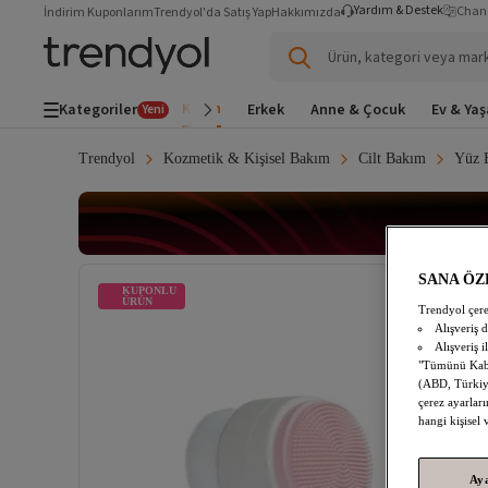
Yardım & Destek
Chan
İndirim Kuponlarım
Trendyol'da Satış Yap
Hakkımızda
Ürün, kategori veya mar
Kadın
Kategoriler
Erkek
Anne & Çocuk
Ev & Ya
Yeni
Trendyol
Kozmetik & Kişisel Bakım
Cilt Bakım
Yüz 
SANA ÖZ
KUPONLU
ÜRÜN
Trendyol çere
Alışveriş 
Alışveriş i
"Tümünü Kabul
(ABD, Türkiye
çerez ayarları
hangi kişisel
Ay