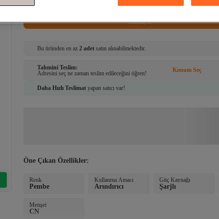
Sepete Ekle
Tükeniyor
Bu üründen en az
2 adet
satın alınabilmektedir.
Sepete Eklendi
Tahmini Teslim:
Konum Seç
Adresini seç ne zaman teslim edileceğini öğren!
Daha Hızlı Teslimat
yapan satıcı var!
Öne Çıkan Özellikler:
Renk
Kullanma Amacı
Güç Kaynağı
Pembe
Arındırıcı
Şarjlı
Menşei
CN