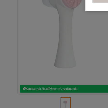
Kampanyalı Fiyat
Sepette Uygulanacak!