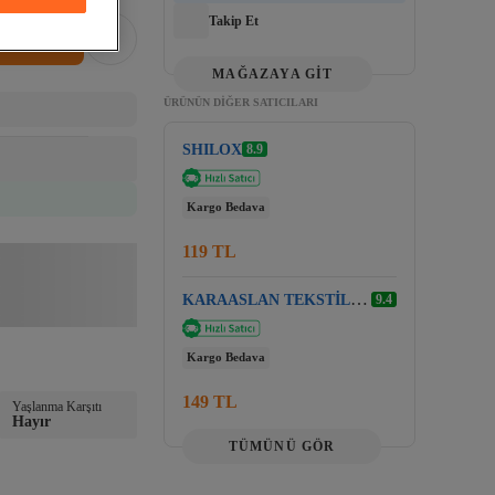
Takip Et
MAĞAZAYA GİT
ÜRÜNÜN DIĞER SATICILARI
SHILOX
8.9
Kargo Bedava
119 TL
KARAASLAN TEKSTİL A
9.4
KSESUARLARI
Kargo Bedava
149 TL
Yaşlanma Karşıtı
Hayır
TÜMÜNÜ GÖR