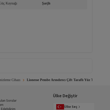
Güç Kaynağı
Şarjlı
mizleme Cihazı
Lionesse Pembe Arındırıcı Çift Taraflı Yüz Temizleme F
Ülke Değiştir
ulan Sorular
dım
Ülke Seç
 Edebilirim