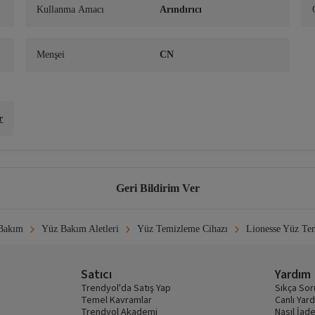
Kullanma Amacı
Arındırıcı
Menşei
CN
r
Geri Bildirim Ver
Bakım
Yüz Bakım Aletleri
Yüz Temizleme Cihazı
Lionesse Yüz Te
Satıcı
Yardım
Trendyol'da Satış Yap
Sıkça Sor
Temel Kavramlar
Canlı Yar
Trendyol Akademi
Nasıl İade