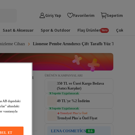
Giriş Yap
Favorilerim
Sepetim
Saat & Aksesuar
Spor & Outdoor
Flaş Ürünler
Çok Satan
Yeni
mizleme Cihazı
Lionesse Pembe Arındırıcı Çift Taraflı Yüz Temizleme F
zleme Fırçası 
ÜRÜNÜN KAMPANYALARI
350 TL ve Üzeri Kargo Bedava
(Satıcı Karşılar)
Sepette Uygulanacak
49 TL'ye %2 İndirim
sa AB dışındaki
lar" altındaki
Sepette Uygulanacak
er vasıtasıyla
Trendyol Plus’a Özel
Trendyol Plus'a Özel Fiyat
LENA COSMETİCS
8.6
BUL ET