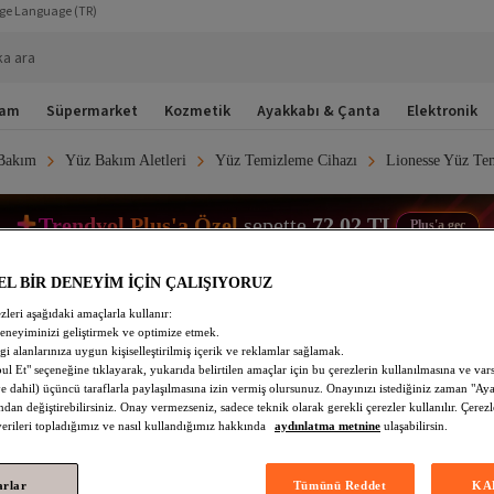
ge Language
(TR)
ka ara
şam
Süpermarket
Kozmetik
Ayakkabı & Çanta
Elektronik
Bakım
Yüz Bakım Aletleri
Yüz Temizleme Cihazı
Lionesse Yüz Te
Trendyol Plus'a Özel
sepette
72,02 TL
Plus'a geç
Lionesse
Pembe Arındırıcı Çift Taraflı Yüz Temi
EL BİR DENEYİM İÇİN ÇALIŞIYORUZ
394
zleri aşağıdaki amaçlarla kullanır:
deneyiminizi geliştirmek ve optimize etmek.
Henüz Yorum Yazılmamış.
lgi alanlarınıza uygun kişiselleştirilmiş içerik ve reklamlar sağlamak.
Tükeniyor!
 Et" seçeneğine tıklayarak, yukarıda belirtilen amaçlar için bu çerezlerin kullanılmasına ve var
 dahil) üçüncü taraflarla paylaşılmasına izin vermiş olursunuz. Onayınızı istediğiniz zaman "Ayar
Trendyol Plus'a Özel
ndan değiştirebilirsiniz. Onay vermezseniz, sadece teknik olarak gerekli çerezler kullanılır. Çerezl
72,02 TL
Sepette
 verileri topladığımız ve nasıl kullandığımız hakkında
aydınlatma metnine
ulaşabilirsin.
73,49 TL
arlar
Tümünü Reddet
KA