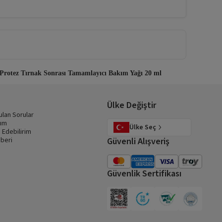
 Protez Tırnak Sonrası Tamamlayıcı Bakım Yağı 20 ml
Ülke Değiştir
ulan Sorular
dım
Ülke Seç
 Edebilirim
beri
Güvenli Alışveriş
Güvenlik Sertifikası