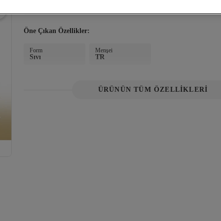
Tahmini Teslim:
Konum Seç
Adresini seç ne zaman teslim edileceğini öğren!
Sepete Eklen
Öne Çıkan Özellikler:
Form
Menşei
Sıvı
TR
ÜRÜNÜN TÜM ÖZELLİKLERİ