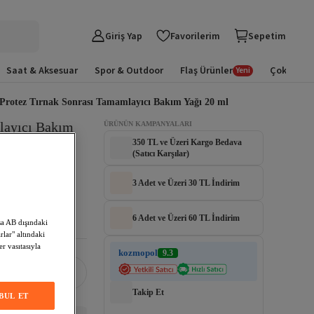
Giriş Yap
Favorilerim
Sepetim
Saat & Aksesuar
Spor & Outdoor
Flaş Ürünler
Çok Satan
Yeni
 Protez Tırnak Sonrası Tamamlayıcı Bakım Yağı 20 ml
layıcı Bakım 
ÜRÜNÜN KAMPANYALARI
350 TL ve Üzeri Kargo Bedava
(Satıcı Karşılar)
3 Adet ve Üzeri 30 TL İndirim
6 Adet ve Üzeri 60 TL İndirim
sa AB dışındaki
lar" altındaki
er vasıtasıyla
kozmopol
9.3
e
Takip Et
BUL ET