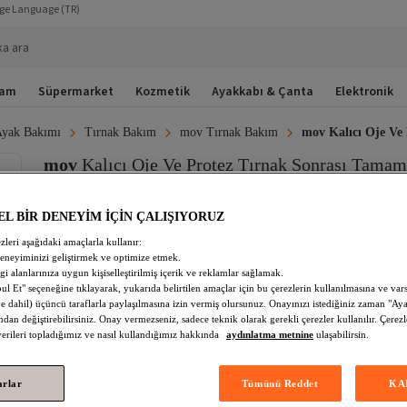
ge Language
(TR)
ka ara
şam
Süpermarket
Kozmetik
Ayakkabı & Çanta
Elektronik
yak Bakımı
Tırnak Bakım
mov Tırnak Bakım
mov Kalıcı Oje Ve
mov
Kalıcı Oje Ve Protez Tırnak Sonrası Tamam
Yağı 20 ml
Henüz Yorum Yazılmamış.
EL BİR DENEYİM İÇİN ÇALIŞIYORUZ
zleri aşağıdaki amaçlarla kullanır:
Son 10 Günün En Düşük Fiyatı!
deneyiminizi geliştirmek ve optimize etmek.
185,02 TL
197,81 TL
lgi alanlarınıza uygun kişiselleştirilmiş içerik ve reklamlar sağlamak.
 Et" seçeneğine tıklayarak, yukarıda belirtilen amaçlar için bu çerezlerin kullanılmasına ve var
 dahil) üçüncü taraflarla paylaşılmasına izin vermiş olursunuz. Onayınızı istediğiniz zaman "Ayar
ndan değiştirebilirsiniz. Onay vermezseniz, sadece teknik olarak gerekli çerezler kullanılır. Çerezl
 verileri topladığımız ve nasıl kullandığımız hakkında
aydınlatma metnine
ulaşabilirsin.
Şimdi Al
Sepete Ekl
arlar
Tümünü Reddet
KA