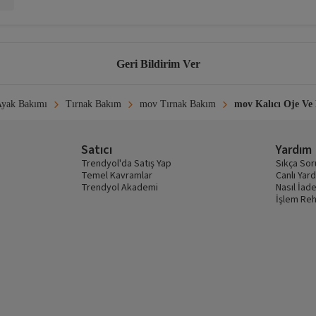
Geri Bildirim Ver
yak Bakımı
Tırnak Bakım
mov Tırnak Bakım
mov Kalıcı Oje Ve
Satıcı
Yardım
Trendyol'da Satış Yap
Sıkça Sor
Temel Kavramlar
Canlı Yar
Trendyol Akademi
Nasıl İade
İşlem Reh