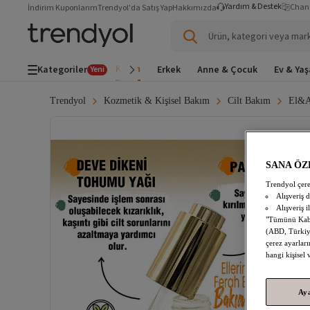
Yardım & Destek
Chan
İndirim Kuponlarım
Trendyol'da Satış Yap
Hakkımızda
Ürün, kategori veya mar
Kadın
Kategoriler
Erkek
Anne & Çocuk
Ev & Ya
Yeni
Trendyol
Kozmetik & Kişisel Bakım
Cilt Bakım
El&A
SANA ÖZ
Trendyol çere
Alışveriş 
Alışveriş i
"Tümünü Kabul
(ABD, Türkiye
çerez ayarları
hangi kişisel
Ay