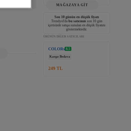
MAĞAZAYA GİT
di
Son 10 günün en düşük fiyatı
Trendyol'da
bu satıcının
son 10 gün
içerisinde satışa sunulan en düşük fiyatını
göstermektedir.
ÜRÜNÜN DIĞER SATICILARI
COLORs
8.5
Kargo Bedava
249 TL