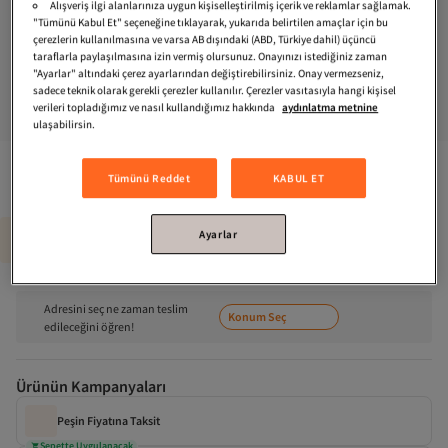
Alışveriş ilgi alanlarınıza uygun kişiselleştirilmiş içerik ve reklamlar sağlamak.
"Tümünü Kabul Et" seçeneğine tıklayarak, yukarıda belirtilen amaçlar için bu
çerezlerin kullanılmasına ve varsa AB dışındaki (ABD, Türkiye dahil) üçüncü
taraflarla paylaşılmasına izin vermiş olursunuz. Onayınızı istediğiniz zaman
"Ayarlar" altındaki çerez ayarlarından değiştirebilirsiniz. Onay vermezseniz,
sadece teknik olarak gerekli çerezler kullanılır. Çerezler vasıtasıyla hangi kişisel
verileri topladığımız ve nasıl kullandığımız hakkında
aydınlatma metnine
ulaşabilirsin.
Narwal
Freo Z10 Ultra Akıllı Robot Süpürge Gri,18.000PA Emiş 
Tümünü Reddet
KABUL ET
Gücü
Garanti Süresi
Ses Seviyesi
Ayarlar
2 Yıl
51 Dba - 60 Dba
Adresini seç ne zaman teslim
Konum Seç
edileceğini öğren!
Ürünün Kampanyaları
Peşin Fiyatına Taksit
Sepette Uygulanacak