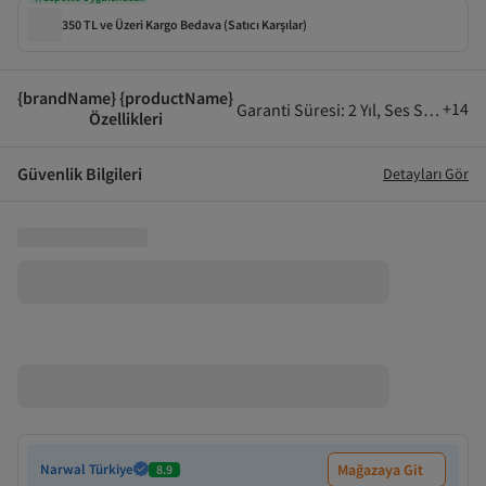
350 TL ve Üzeri Kargo Bedava (Satıcı Karşılar)
{brandName} {productName}
+
14
Garanti Süresi
:
2 Yıl
,
Ses Seviyesi
:
Özellikleri
Güvenlik Bilgileri
Detayları Gör
Narwal Türkiye
Mağazaya Git
8.9