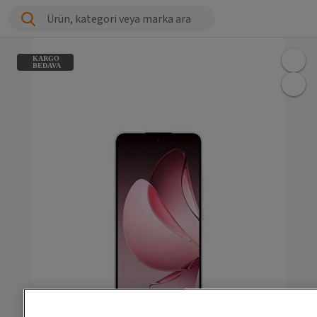
Ürün, kategori veya marka ara
KARGO
BEDAVA