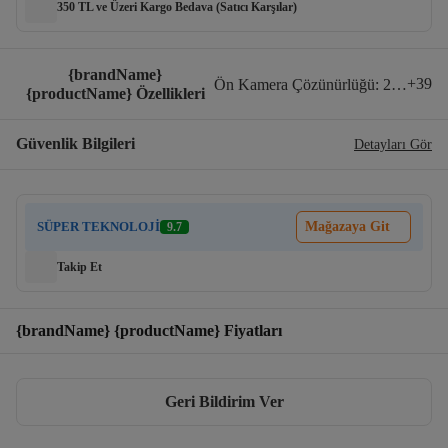
350 TL ve Üzeri Kargo Bedava (Satıcı Karşılar)
{brandName}
+
39
Ön Kamera Çözünürlüğü
:
20 - 40 M
{productName} Özellikleri
Güvenlik Bilgileri
Detayları Gör
SÜPER TEKNOLOJİ
Mağazaya Git
9.7
Takip Et
{brandName} {productName} Fiyatları
Geri Bildirim Ver