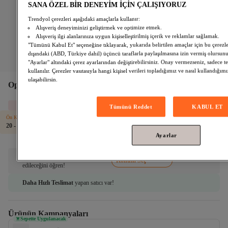
SANA ÖZEL BİR DENEYİM İÇİN ÇALIŞIYORUZ
Trendyol çerezleri aşağıdaki amaçlarla kullanır:
Alışveriş deneyiminizi geliştirmek ve optimize etmek.
Alışveriş ilgi alanlarınıza uygun kişiselleştirilmiş içerik ve reklamlar sağlamak.
"Tümünü Kabul Et" seçeneğine tıklayarak, yukarıda belirtilen amaçlar için bu çerezl
dışındaki (ABD, Türkiye dahil) üçüncü taraflarla paylaşılmasına izin vermiş olursunu
"Ayarlar" altındaki çerez ayarlarından değiştirebilirsiniz. Onay vermezseniz, sadece te
kullanılır. Çerezler vasıtasıyla hangi kişisel verileri topladığımız ve nasıl kullandığı
ulaşabilirsin.
Oppo
Reno13 F 5G 12/256 GB Eflatun
Son 1 Ürün!
Tümünü Reddet
KABUL ET
Ön Kamera Çözünürlüğü
Garanti Tipi
Kamera Çözünürlüğü
RAM Kapasit
20 - 40 MP
Oppo Türkiye Garantili
50 MP
12 GB
Ayarlar
Adresini seç ne zaman teslim
Konum Seç
edileceğini öğren!
Daha Hızlı Teslimat
yapan satıcı var!
Ürünün Kampanyaları
Sepette Uygulanacak