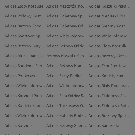
Adidas Złoty Koszulki
Adidas Mężczyźni Koszulki
Adidas Koszulki Piłkarskie
Adidas Różowy Koszulki
Adidas Fioletowy Sportowe Spodnie Dresowe
Adidas Niebieski Koszulki
Adidas Beżowy Spodnie
Adidas Fioletowy Odzież Sportowa
Adidas Srebrny Koszulki
Adidas Sportowe Spodnie Dresowe
Adidas Wielokolorowy Kamizelki
Adidas Wielokolorowy Kamizelki Sportowe
Adidas Beżowy Buty Do Biegania I Treningu
Adidas Beżowy Odzież Outdoorowa
Adidas Złoty Koszulki Sportowe
Adidas Bluzki Damskie
Beżowy Koszulki Sportowe
Adidas Beżowy Akcesoria
Adidas Spodenki Sportowe
Adidas Beżowy Kombinezony I Ogrodniczki
Adidas Ecru Sportowe Spodnie Dresowe
Adidas Podkoszulki I Body
Adidas Szary Podkoszulki I Body
Adidas Kobiety Kamizelki
Adidas Wielokolorowy Podkoszulki I Body
Adidas Wielokolorowy Podkoszulek
Adidas Biały Podkoszulki I Body
Adidas Koszulki Polo
Adidas Ecru Odzież Sportowa
Adidas Fioletowy Spodnie Dresowe
Adidas Kobiety Kamizelki Sportowe
Adidas Turkusowy Odzież Sportowa
Adidas Fioletowy Buty Sportowe
Adidas Wielokolorowy Biustonosze Sportowe
Adidas Kobiety Podkoszulki I Body
Adidas Brązowy Sportowe Spodnie Dresowe
Adidas Koszule
Adidas Beżowy Spodenki Capri I Bermudy
Adidas Kamizelki