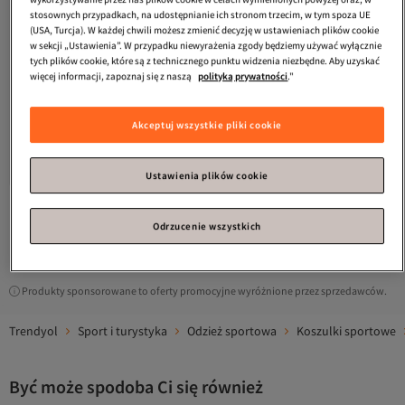
stosownych przypadkach, na udostępnianie ich stronom trzecim, w tym spoza UE
(USA, Turcja). W każdej chwili możesz zmienić decyzję w ustawieniach plików cookie
w sekcji „Ustawienia”. W przypadku niewyrażenia zgody będziemy używać wyłącznie
tych plików cookie, które są z technicznego punktu widzenia niezbędne. Aby uzyskać
więcej informacji, zapoznaj się z naszą
polityką prywatności
."
adidas
M FI BOS REG T
adidas
Koszulka Erkek Bej M
Akceptuj wszystkie pliki cookie
COLLEGIATE T JM6415
5.0
(
1
)
4.8
(
8
)
Darmowa wysyłka
Darmowa wysyłka
150,
254,
40
zł
41
zł
Ustawienia plików cookie
Odrzucenie wszystkich
1
Produkty sponsorowane to oferty promocyjne wyróżnione przez sprzedawców.
Trendyol
Sport i turystyka
Odzież sportowa
Koszulki sportowe
Być może spodoba Ci się również