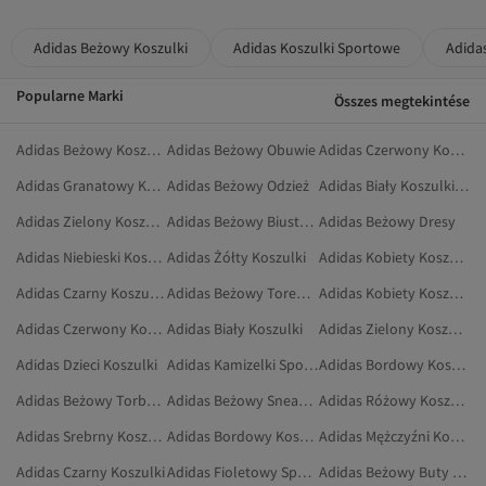
Adidas Beżowy Koszulki
Adidas Koszulki Sportowe
Adida
Popularne Marki
Összes megtekintése
Adidas Beżowy Koszulki Polo
Adidas Beżowy Obuwie
Adidas Czerwony Koszulki Sportowe
Adidas Granatowy Koszulki
Adidas Beżowy Odzież
Adidas Biały Koszulki Sportowe
Adidas Zielony Koszulki Sportowe
Adidas Beżowy Biustonosze Sportowe
Adidas Beżowy Dresy
Adidas Niebieski Koszulki Sportowe
Adidas Żółty Koszulki
Adidas Kobiety Koszulki
Adidas Czarny Koszulki Sportowe
Adidas Beżowy Torebki Na Ramię
Adidas Kobiety Koszulki Sportowe
Adidas Czerwony Koszulki
Adidas Biały Koszulki
Adidas Zielony Koszulki
Adidas Dzieci Koszulki
Adidas Kamizelki Sportowe
Adidas Bordowy Koszulki Sportowe
Adidas Beżowy Torby I Torebki
Adidas Beżowy Sneakersy
Adidas Różowy Koszulki Sportowe
Adidas Srebrny Koszulki Sportowe
Adidas Bordowy Koszulki
Adidas Mężczyźni Koszulki Sportowe
Adidas Czarny Koszulki
Adidas Fioletowy Sport I Turystyka
Adidas Beżowy Buty Do Chodzenia