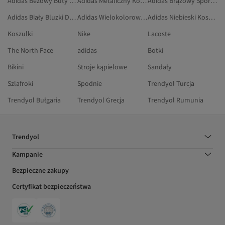
Adidas Beżowy Buty Do Koszykówki
Adidas Metaliczny Koszulki Sportowe
Adidas Brązowy Sport I Turystyka
Adidas Biały Bluzki Damskie
Adidas Wielokolorowy Torebki Na Ramię
Adidas Niebieski Koszulki Piłkarskie
Koszulki
Nike
Lacoste
The North Face
adidas
Botki
Bikini
Stroje kąpielowe
Sandały
Szlafroki
Spodnie
Trendyol Turcja
Trendyol Bułgaria
Trendyol Grecja
Trendyol Rumunia
Trendyol
Kampanie
Bezpieczne zakupy
Certyfikat bezpieczeństwa