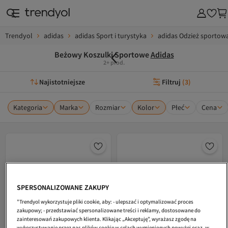
Trendyol
adidas
adidas Sport i turystyka
adidas Odzież sportow
Beżowy Koszulki Sportowe
Adidas
2+ prod.
Najistotniejsze
Filtruj
(
3
)
Kategoria
Marka
Rozmiar
Kolor
Płeć
Cena
SPERSONALIZOWANE ZAKUPY
"Trendyol wykorzystuje pliki cookie, aby: - ulepszać i optymalizować proces
zakupowy; - przedstawiać spersonalizowane treści i reklamy, dostosowane do
zainteresowań zakupowych klienta. Klikając „Akceptuję”, wyrażasz zgodę na
wykorzystywanie przez nas plików cookie w celach wymienionych powyżej oraz, w