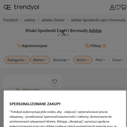
Trendyol
adidas
adidas Odzież
adidas Spodenki capri i bermudy
Khaki Spodenki Capri I Bermudy
Adidas
1+ prod.
Najistotniejsze
Filtruj
(
3
)
Kategoria
Marka
Rozmiar
Kolor
Płeć
Cena
SPERSONALIZOWANE ZAKUPY
"Trendyol wykorzystuje pliki cookie, aby: - ulepszać i optymalizować proces
zakupowy; - przedstawiać spersonalizowane treści i reklamy, dostosowane do
zainteresowań zakupowych klienta. Klikając „Akceptuję”, wyrażasz zgodę na
wykorzystywanie przez nas plików cookie w celach wymienionych powyżej oraz, w