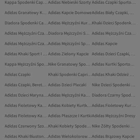
Kappa Spodenki Capri I Bermudy
Adidas Niebieski Szorty
Adidas Czapki Sportowe
Adidas Granatowy Kapcie
Adidas Kapcie Domowe
Adidas Biały Czapki, Berety I Rękawiczki
Diadora Spodenki Capri I Bermudy
Adidas Mężczyźni Kurtki Sportowe
Khaki Dzieci Spodenki Capri I Bermudy
Adidas Mężczyźni Czapki
Diadora Mężczyźni Spodenki Capri I Bermudy
Adidas Mężczyźni Czapki, Berety I Rękawiczki
Adidas Mężczyźni Czapki Sportowe
Adidas Mężczyźni Sportowe Spodnie Dresowe
Adidas Kapcie
Adidas Khaki Sport I Turystyka
Adidas Zielony Kapcie
Adidas Dzieci Czapki, Berety I Rękawiczki
Kappa Mężczyźni Spodenki Capri I Bermudy
Nike Granatowy Spodenki Capri I Bermudy
Adidas Kurtki Sportowe
Adidas Czapki
Khaki Spodenki Capri I Bermudy
Adidas Khaki Odzież Outdoorowa
Adidas Czapki, Berety I Rękawiczki
Adidas Dzieci Plecaki
Nike Dzieci Spodenki Capri I Bermudy
Adidas Dzieci Marynarki I Kamizelki
Adidas Mężczyźni Kapcie
Diadora Czarny Spodenki Capri I Bermudy
Adidas Fioletowy Kapcie Domowe
Adidas Kobiety Kurtki Sportowe
Adidas Fioletowy Kurtki Sportowe
Adidas Fioletowy Kapcie
Adidas Płaszcze I Kurtki
Adidas Mężczyźni Dresy
Adidas Czerwony Szorty
Khaki Kobiety Spodenki Capri I Bermudy
Nike Żółty Spodenki Capri I Bermudy
Adidas Khaki Biustonosze Sportowe
Adidas Wielokolorowy Kurtki Sportowe
Adidas Brązowy Kapcie