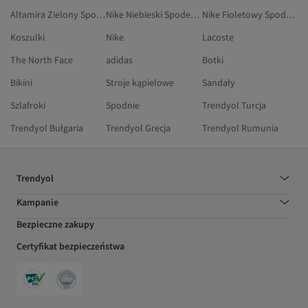
Altamira Zielony Spodenki Capri I Bermudy
Nike Niebieski Spodenki Capri I Bermudy
Nike Fioletowy Spodenki Capri I Bermudy
Koszulki
Nike
Lacoste
The North Face
adidas
Botki
Bikini
Stroje kąpielowe
Sandały
Szlafroki
Spodnie
Trendyol Turcja
Trendyol Bułgaria
Trendyol Grecja
Trendyol Rumunia
Trendyol
Kampanie
Bezpieczne zakupy
Certyfikat bezpieczeństwa