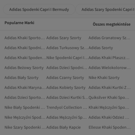
Adidas Spodenki Capri I Bermudy
Adidas Szary Spodenki Capri 
Popularne Marki
Összes megtekintése
Adidas Khaki Sportowe Spodnie Dresowe
Adidas Szary Szorty
Adidas Granatowy Szorty
Adidas Khaki Spodnie Dresowe
Adidas Turkusowy Szorty
Adidas Szorty
Adidas Khaki Spodenki Sportowe
Nike Spodenki Capri I Bermudy
Adidas Khaki Płaszcze I Kurtki
Adidas Beżowy Szorty
Adidas Dzieci Spodnie Dresowe
Adidas Wielokolorowy Szorty
Adidas Biały Szorty
Adidas Czarny Szorty
Nike Khaki Szorty
Adidas Khaki Marynarki I Kamizelki
Adidas Kobiety Szorty
Adidas Khaki Kurtki Zimowe
Adidas Dzieci Sportowe Spodnie Dresowe
Adidas Dzieci Kurtki Sportowe
Quiksilver Khaki Spodenki Capri I Bermudy
Nike Biały Spodenki Capri I Bermudy
Trendyol Collection Khaki Spodenki Capri I Bermudy
Khaki Mężczyźni Spodenki Capri I Bermudy
Nike Mężczyźni Spodenki Capri I Bermudy
Adidas Mężczyźni Spodnie Dresowe
Adidas Khaki Odzież Sportowa
Nike Szary Spodenki Capri I Bermudy
Adidas Biały Kapcie
Ellesse Khaki Spodenki Capri I Bermudy