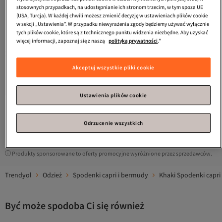
stosownych przypadkach, na udostępnianie ich stronom trzecim, w tym spoza UE
(USA, Turcja). W każdej chwili możesz zmienić decyzję w ustawieniach plików cookie
w sekcji „Ustawienia”. W przypadku niewyrażenia zgody będziemy używać wyłącznie
tych plików cookie, które są z technicznego punktu widzenia niezbędne. Aby uzyskać
więcej informacji, zapoznaj się z naszą
polityką prywatności
."
adidas
Damskie szorty Lounge Rib
Akceptuj wszystkie pliki cookie
Booty w kolorze khaki
Darmowa wysyłka
210,
99
zł
Ustawienia plików cookie
1
Odrzucenie wszystkich
Produkty sponsorowane to oferty promocyjne wyróżnione przez sprzedawców.
Trendyol
Odzież
Spodenki capri i bermudy
Khaki Spodenki capri
Być może spodoba Ci się również