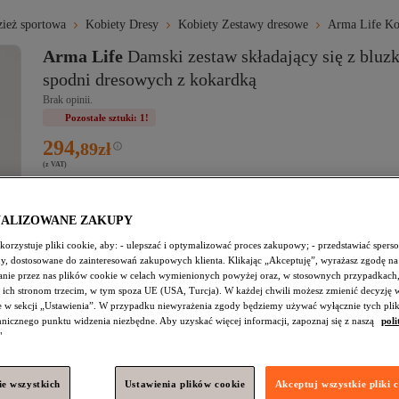
ież sportowa
Kobiety Dresy
Kobiety Zestawy dresowe
Arma Life Ko
Arma Life
Damski zestaw składający się z bluzki
spodni dresowych z kokardką
Brak opinii.
Pozostałe sztuki: 1!
294,
89
zł
(z VAT)
Rozmiar
:
S
NALIZOWANE ZAKUPY
S
orzystuje pliki cookie, aby: - ulepszać i optymalizować proces zakupowy; - przedstawiać spers
amy, dostosowane do zainteresowań zakupowych klienta. Klikając „Akceptuję”, wyrażasz zgodę na
nie przez nas plików cookie w celach wymienionych powyżej oraz, w stosownych przypadkach,
Dodaj do koszyka
 ich stronom trzecim, w tym spoza UE (USA, Turcja). W każdej chwili możesz zmienić decyzję 
Pozostałe sztuki: 1
e w sekcji „Ustawienia”. W przypadku niewyrażenia zgody będziemy używać wyłącznie tych pli
chnicznego punktu widzenia niezbędne. Aby uzyskać więcej informacji, zapoznaj się z naszą
poli
"
Dodano do koszyka
Darmowa dostawa
e wszystkich
Ustawienia plików cookie
Akceptuj wszystkie pliki 
Szacowana data dostawy: