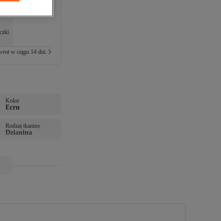
czki
rot w ciągu 14 dni.
Kolor
Ecru
Rodzaj tkaniny
Dzianina