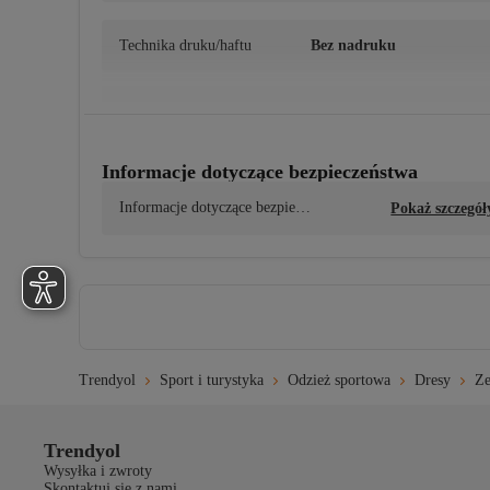
Technika druku/haftu
Bez nadruku
Zestaw góra-dół
Bluza-spodnie
Informacje dotyczące bezpieczeństwa
Wzór
Gładki
Informacje dotyczące bezpiecz
Pokaż szczegół
eństwa produktu
Kołnierz
Okrągły dekolt
Informacje o produkcie
Elastyczne sznurowadła
Trendyol
Sport i turystyka
Odzież sportowa
Dresy
Ze
Typ splotu
2 Warstwa
Trendyol
Skład materiału
Wysyłka i zwroty
Skontaktuj się z nami
60% Wiskoza, 35% Poliester, 5% Elastan