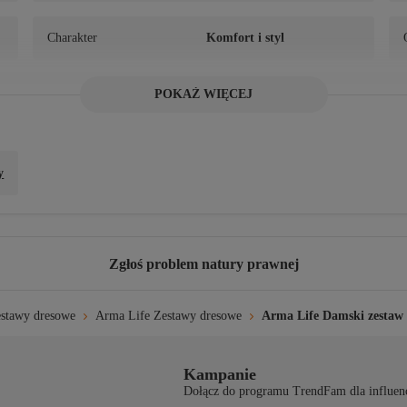
Charakter
Komfort i styl
POKAŻ WIĘCEJ
Sezon
Zima
Typ zapięcia
Sznurowanie / Sznurowanie
y
Typ rękawa
Standardowy rękaw
Zgłoś problem natury prawnej
Talia
Elastyczny
stawy dresowe
Arma Life Zestawy dresowe
Arma Life Damski zestaw s
Informacje o zrównoważonym 
Nie
rozwoju
Kampanie
Dołącz do programu TrendFam dla influen