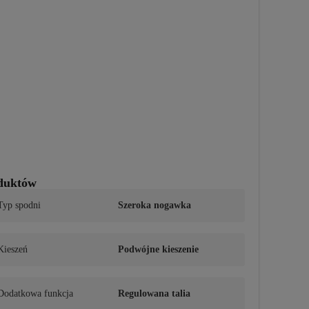
oduktów
Typ spodni
Szeroka nogawka
Kieszeń
Podwójne kieszenie
Dodatkowa funkcja
Regulowana talia