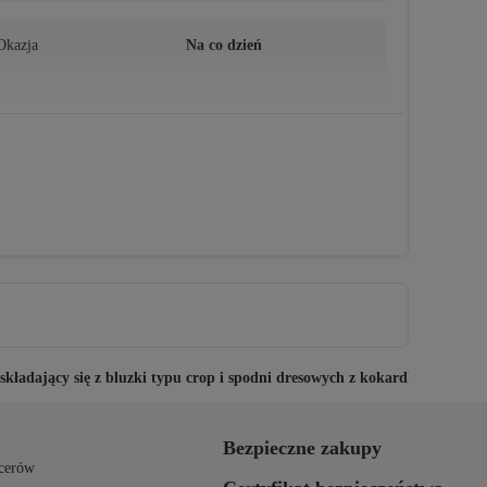
Okazja
Na co dzień
Długość
Crop
Styl
Basic
Kolekcja
Młody
Forma
Luźny krój
kładający się z bluzki typu crop i spodni dresowych z kokardką
Pochodzenie
TR
Bezpieczne zakupy
cerów