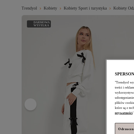
Trendyol
Kobiety
Kobiety Sport i turystyka
Kobiety Odz
DARMOWA
WYSYŁKA
SPERSO
"Trendyol wyk
treści i rekl
wykorzystywa
udostępnianie
plików cooki
które są z te
prywatności
.
Odrzuceni