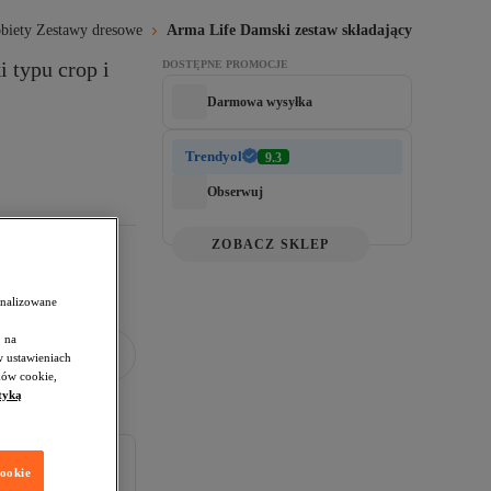
biety Zestawy dresowe
Arma Life Damski zestaw składający się z bluzk
 typu crop i 
DOSTĘPNE PROMOCJE
Darmowa wysyłka
Trendyol
9.3
Obserwuj
ZOBACZ SKLEP
onalizowane
 na
w ustawieniach
ków cookie,
tyką
cookie