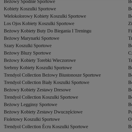
Beżowy Spodnie Sportowe
B
Kobiety Koszulki Sportowe
B
Wielokolorowy Kobiety Koszulki Sportowe
B
Los Ojos Kobiety Koszulki Sportowe
Z
Beżowy Kobiety Buty Do Biegania I Treningu
F
Beżowy Marynarki Sportowe
T
Szary Koszulki Sportowe
B
Beżowy Bluzy Sportowe
C
Beżowy Kobiety Torebki Wieczorowe
T
Srebrny Kobiety Koszulki Sportowe
B
Trendyol Collection Beżowy Biustonosze Sportowe
B
Trendyol Collection Biały Koszulki Sportowe
B
Beżowy Kobiety Zestawy Dresowe
B
Trendyol Collection Koszulki Sportowe
B
Beżowy Legginsy Sportowe
B
Beżowy Kobiety Zestawy Dwuczęściowe
P
Fioletowy Koszulki Sportowe
O
Trendyol Collection Écru Koszulki Sportowe
B