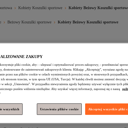
portowa
Kobiety Koszulki sportowe
Kobiety Beżowy Koszulki sportow
e
Beżowy Koszulki sportowe
Kobiety Beżowy Koszulki sportowe
ortowe
Beżowy Kobiety Sportowe Spodnie Dresowe
Beżowy Kobi
NALIZOWANE ZAKUPY
enki Sportowe
Beżowy Kobiety Sport I Turystyka
Beżowy Kobiet
orzystuje pliki cookie, aby: - ulepszać i optymalizować proces zakupowy; - przedstawiać spers
amy, dostosowane do zainteresowań zakupowych klienta. Klikając „Akceptuję”, wyrażasz zgodę na
Beżowy Kobiety Spódnice Sportowe
Beżowy Kobiety Sportowe 
nie przez nas plików cookie w celach wymienionych powyżej oraz, w stosownych przypadkach,
 ich stronom trzecim, w tym spoza UE (USA, Turcja). W każdej chwili możesz zmienić decyzję 
lki Sportowe
Ecru Kobiety Koszulki Sportowe
Żółty Kobiety K
e w sekcji „Ustawienia”. W przypadku niewyrażenia zgody będziemy używać wyłącznie tych pli
chnicznego punktu widzenia niezbędne. Aby uzyskać więcej informacji, zapoznaj się z naszą
poli
"
e wszystkich
Ustawienia plików cookie
Akceptuj wszystkie pliki 