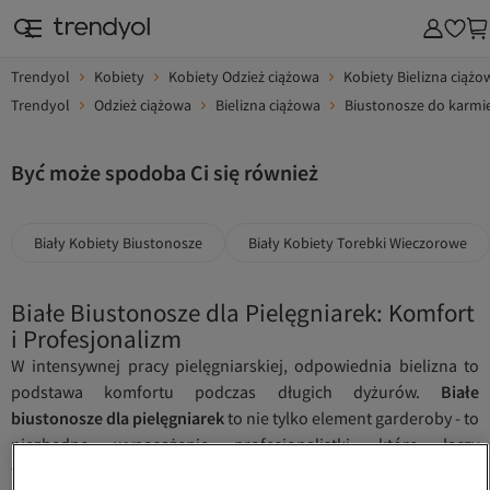
Trendyol
Kobiety
Kobiety Odzież ciążowa
Kobiety Bielizna ciążo
Trendyol
Odzież ciążowa
Bielizna ciążowa
Biustonosze do karmi
Być może spodoba Ci się również
Biały Kobiety Biustonosze
Biały Kobiety Torebki Wieczorowe
Białe Biustonosze dla Pielęgniarek: Komfort
i Profesjonalizm
W intensywnej pracy pielęgniarskiej, odpowiednia bielizna to
podstawa komfortu podczas długich dyżurów.
Białe
biustonosze dla pielęgniarek
to nie tylko element garderoby - to
niezbędne wyposażenie profesjonalistki, które łączy
funkcjonalność z wygodą noszenia. Trendyol oferuje szeroki