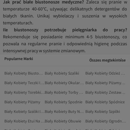
Jak prać białe biustonosze medyczne?
Zaleca się pranie w
temperaturze 40-60°C, używając delikatnych detergentów do
białych tkanin. Unikaj wybielaczy i suszenia w wysokich
temperaturach.
Ile biustonoszy potrzebuje pielęgniarka do pracy?
Rekomenduje się posiadanie minimum 4-5 biustonoszy, co
pozwala na regularne pranie i odpowiednią higienę podczas
intensywnej pracy w systemie zmianowym.
Popularne Marki
Összes megtekintése
Biały Kobiety Biustonosze Sportowe
Biały Kobiety Szaliki
Biały Kobiety Odzież Outdoorowa
Biały Kobiety Teczki I Kopertówki
Biały Kobiety Okulary Przeciwsłoneczne
Biały Kobiety Piżamy Ciążowe
Biały Kobiety Torebki Na Ramię
Biały Kobiety Torby Na Siłownię
Biały Kobiety Zestawy Piżamowe
Biały Kobiety Piżamy
Biały Kobiety Spodnie
Biały Kobiety Spódnice
Biały Kobiety Szaliki I Szale
Biały Kobiety Buty Na Płaskim Obcasie
Biały Kobiety Szpilki
Biały Kobiety Etui Na Karty
Biały Kobiety Obuwie
Biały Kobiety Ogrodniczki