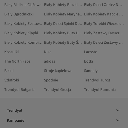
Biały Bielizna Ciążowa
Biały Kobiety Bluzki Damskie
Biały Dzieci Odzież Domowa
Biały Ogrodniczki
Biały Kobiety Marynarki Sportowe
Biały Kobiety Kapcie Domowe
Biały Kobiety Zestawy Bielizny
Biały Dzieci Spinki Do Włosów
Biały Torebki Wieczorowe
Biały Kobiety Klapki Sportowe
Biały Kobiety Buty Do Koszykówki
Biały Zestawy Dwuczęściowe
Biały Kobiety Kombinezony I Ogrodniczki
Biały Kobiety Buty Śniegowe
Biały Dzieci Zestawy Dwuczęściowe
Koszulki
Nike
Lacoste
The North Face
adidas
Botki
Bikini
Stroje kąpielowe
Sandały
Szlafroki
Spodnie
Trendyol Turcja
Trendyol Bułgaria
Trendyol Grecja
Trendyol Rumunia
Trendyol
Kampanie