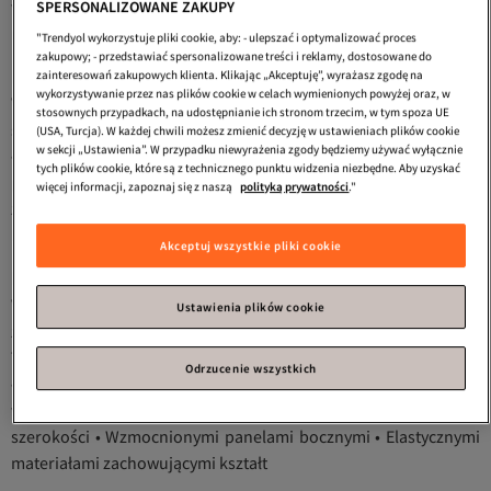
wybór modeli, które spełniają wysokie wymagania personelu
SPERSONALIZOWANE ZAKUPY
medycznego w Polsce.
"Trendyol wykorzystuje pliki cookie, aby: - ulepszać i optymalizować proces
zakupowy; - przedstawiać spersonalizowane treści i reklamy, dostosowane do
Najważniejsze Cechy Profesjonalnych Biustonoszy
zainteresowań zakupowych klienta. Klikając „Akceptuję”, wyrażasz zgodę na
wykorzystywanie przez nas plików cookie w celach wymienionych powyżej oraz, w
Wybierając biustonosz do pracy w służbie zdrowia, zwróć
stosownych przypadkach, na udostępnianie ich stronom trzecim, w tym spoza UE
szczególną uwagę na kluczowe aspekty:
(USA, Turcja). W każdej chwili możesz zmienić decyzję w ustawieniach plików cookie
w sekcji „Ustawienia”. W przypadku niewyrażenia zgody będziemy używać wyłącznie
• Oddychające materiały zapewniające komfort • Wzmocnione
tych plików cookie, które są z technicznego punktu widzenia niezbędne. Aby uzyskać
podtrzymanie podczas długich zmian • Bezszwowa konstrukcja
więcej informacji, zapoznaj się z naszą
polityką prywatności
."
zapobiegająca otarciom • Łatwe w pielęgnacji tkaniny •
Dyskretny wygląd pod uniformem
Akceptuj wszystkie pliki cookie
Innowacyjne Rozwiązania dla Maksymalnej Wygody
Współczesne
biustonosze medyczne
wykorzystują
Ustawienia plików cookie
zaawansowane technologie materiałowe. Modele dostępne w
Trendyol charakteryzują się:
Odrzucenie wszystkich
• Technologią odprowadzania wilgoci • Antybakteryjnym
wykończeniem • Regulowanymi ramiączkami o zwiększonej
szerokości • Wzmocnionymi panelami bocznymi • Elastycznymi
materiałami zachowującymi kształt