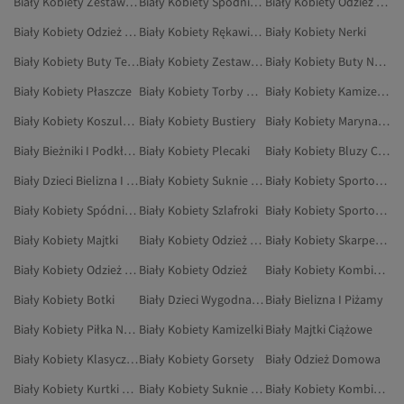
Biały Kobiety Zestawy Dresowe
Biały Kobiety Spodnie Od Piżamy
Biały Kobiety Odzież Domowa
Biały Kobiety Odzież Plażowa
Biały Kobiety Rękawiczki
Biały Kobiety Nerki
Biały Kobiety Buty Tenisowe
Biały Kobiety Zestawy Piżam Ciążowych
Biały Kobiety Buty Na Co Dzień
Biały Kobiety Płaszcze
Biały Kobiety Torby Plażowe
Biały Kobiety Kamizelki Z Dzianiny
Biały Kobiety Koszulki Ciążowe
Biały Kobiety Bustiery
Biały Kobiety Marynarki I Kamizelki
Biały Bieżniki I Podkładki
Biały Kobiety Plecaki
Biały Kobiety Bluzy Ciążowe
Biały Dzieci Bielizna I Piżamy
Biały Kobiety Suknie Ślubne
Biały Kobiety Sportowe Topy Na Ramiączkach
Biały Kobiety Spódnice Sportowe
Biały Kobiety Szlafroki
Biały Kobiety Sportowe Spodnie Dresowe
Biały Kobiety Majtki
Biały Kobiety Odzież Ciążowa
Biały Kobiety Skarpety Sportowe
Biały Kobiety Odzież Sportowa
Biały Kobiety Odzież
Biały Kobiety Kombinezon Sportowy
Biały Kobiety Botki
Biały Dzieci Wygodna Odzież Domowa
Biały Bielizna I Piżamy
Biały Kobiety Piłka Nożna
Biały Kobiety Kamizelki
Biały Majtki Ciążowe
Biały Kobiety Klasyczne Płaszcze
Biały Kobiety Gorsety
Biały Odzież Domowa
Biały Kobiety Kurtki Zimowe
Biały Kobiety Suknie Wieczorowe I Studniówkowe
Biały Kobiety Kombinezony