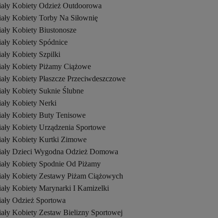
iały Kobiety Odzież Outdoorowa
iały Kobiety Torby Na Siłownię
iały Kobiety Biustonosze
iały Kobiety Spódnice
ały Kobiety Szpilki
iały Kobiety Piżamy Ciążowe
iały Kobiety Płaszcze Przeciwdeszczowe
iały Kobiety Suknie Ślubne
iały Kobiety Nerki
iały Kobiety Buty Tenisowe
iały Kobiety Urządzenia Sportowe
iały Kobiety Kurtki Zimowe
iały Dzieci Wygodna Odzież Domowa
iały Kobiety Spodnie Od Piżamy
iały Kobiety Zestawy Piżam Ciążowych
iały Kobiety Marynarki I Kamizelki
iały Odzież Sportowa
iały Kobiety Zestaw Bielizny Sportowej