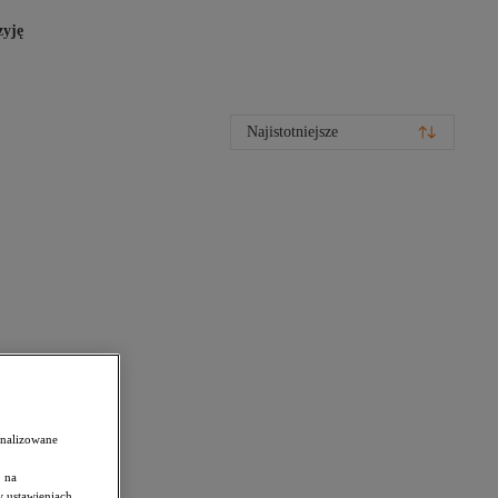
zyję
Najistotniejsze
onalizowane
 na
w ustawieniach