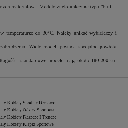
lnych materiałów - Modele wielofunkcyjne typu "buff" -
e w temperaturze do 30°C. Należy unikać wybielaczy i
zabrudzenia. Wiele modeli posiada specjalne powłoki
 długość - standardowe modele mają około 180-200 cm
iały Kobiety Spodnie Dresowe
iały Kobiety Odzież Sportowa
ały Kobiety Płaszcze I Trencze
iały Kobiety Klapki Sportowe