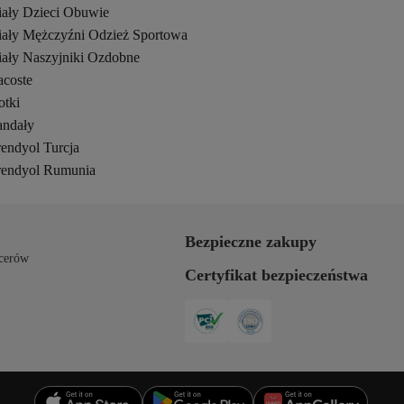
iały Dzieci Obuwie
iały Mężczyźni Odzież Sportowa
iały Naszyjniki Ozdobne
acoste
otki
andały
rendyol Turcja
rendyol Rumunia
Bezpieczne zakupy
cerów
Certyfikat bezpieczeństwa