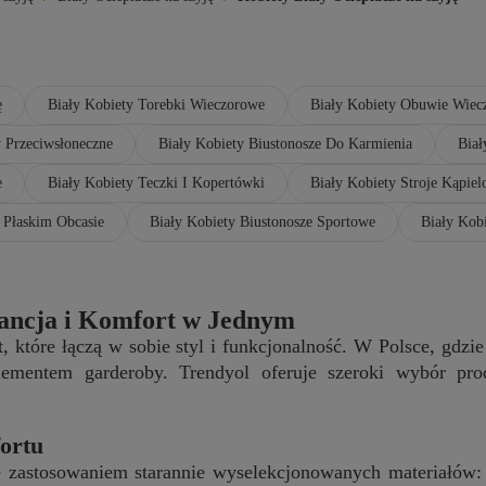
ę
Biały Kobiety Torebki Wieczorowe
Biały Kobiety Obuwie Wiec
y Przeciwsłoneczne
Biały Kobiety Biustonosze Do Karmienia
Biał
e
Biały Kobiety Teczki I Kopertówki
Biały Kobiety Stroje Kąpie
 Płaskim Obcasie
Biały Kobiety Biustonosze Sportowe
Biały Kobi
egancja i Komfort w Jednym
et, które łączą w sobie styl i funkcjonalność. W Polsce, g
lementem garderoby. Trendyol oferuje szeroki wybór pro
ortu
ę zastosowaniem starannie wyselekcjonowanych materiałów: