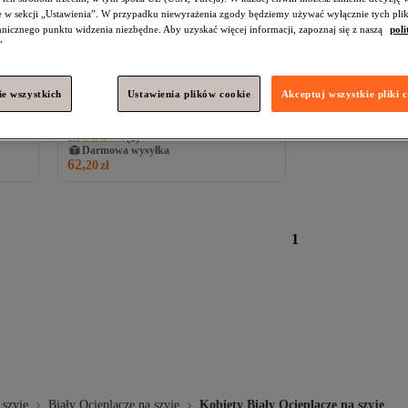
e w sekcji „Ustawienia”. W przypadku niewyrażenia zgody będziemy używać wyłącznie tych pli
chnicznego punktu widzenia niezbędne. Aby uzyskać więcej informacji, zapoznaj się z naszą
poli
"
#2 w najczęściej wyświetlanych
e wszystkich
Ustawienia plików cookie
Akceptuj wszystkie pliki 
 La
Fame Kıtchen
Szpatułka silikonowa
SIL078
3.0
(
2
)
Darmowa wysyłka
62,
20
zł
1
 szyję
Biały Ocieplacze na szyję
Kobiety Biały Ocieplacze na szyję