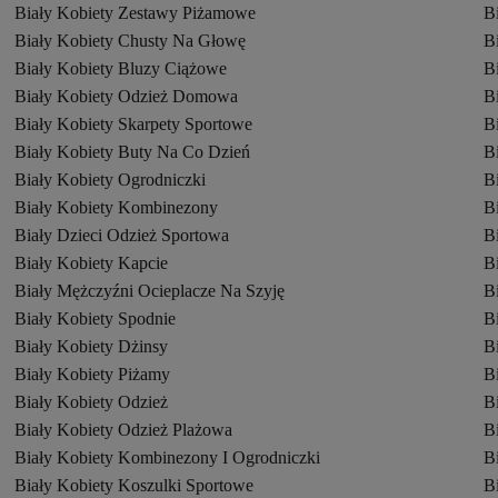
Biały Kobiety Zestawy Piżamowe
B
Biały Kobiety Chusty Na Głowę
B
Biały Kobiety Bluzy Ciążowe
B
Biały Kobiety Odzież Domowa
B
Biały Kobiety Skarpety Sportowe
Bi
Biały Kobiety Buty Na Co Dzień
B
Biały Kobiety Ogrodniczki
B
Biały Kobiety Kombinezony
B
Biały Dzieci Odzież Sportowa
B
Biały Kobiety Kapcie
B
Biały Mężczyźni Ocieplacze Na Szyję
B
Biały Kobiety Spodnie
B
Biały Kobiety Dżinsy
B
Biały Kobiety Piżamy
B
Biały Kobiety Odzież
B
Biały Kobiety Odzież Plażowa
B
Biały Kobiety Kombinezony I Ogrodniczki
B
Biały Kobiety Koszulki Sportowe
B