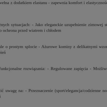
awełna z dodatkiem elastanu - zapewnia komfort i elastyczno
żnych sytuacjach: - Jako eleganckie uzupełnienie zimowej s
ko ochrona przed wiatrem i chłodem
szale o prostym splocie - Ażurowe kominy z delikatnymi wzor
bień
unkcjonalne rozwiązania: - Regulowane zapięcia - Możli
ić uwagę na: - Przeznaczenie (sport/elegancja/codzienne no
i