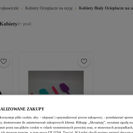
 rękawiczki
Kobiety Ocieplacze na szyję
Kobiety Biały Ocieplacze na s
 Kobiety
2+ prod.
NALIZOWANE ZAKUPY
orzystuje pliki cookie, aby: - ulepszać i optymalizować proces zakupowy; - przedstawiać spers
amy, dostosowane do zainteresowań zakupowych klienta. Klikając „Akceptuję”, wyrażasz zgodę na
nie przez nas plików cookie w celach wymienionych powyżej oraz, w stosownych przypadkach,
 ich stronom trzecim, w tym spoza UE (USA, Turcja). W każdej chwili możesz zmienić decyzję 