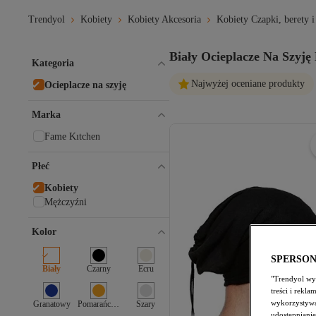
Trendyol
Kobiety
Kobiety Akcesoria
Kobiety Czapki, berety i
Biały Ocieplacze Na Szyję
Kategoria
Najwyżej oceniane produkty
Ocieplacze na szyję
Marka
Fame Kıtchen
Płeć
Kobiety
Mężczyźni
Kolor
SPERSO
Biały
Czarny
Ecru
"Trendyol wyk
treści i rekl
wykorzystywa
Granatowy
Pomarańczowy
Szary
udostępnianie