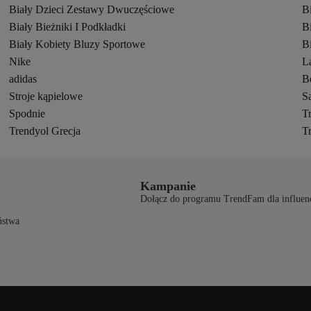
Biały Dzieci Zestawy Dwuczęściowe
B
Biały Bieżniki I Podkładki
B
Biały Kobiety Bluzy Sportowe
B
Nike
L
adidas
B
Stroje kąpielowe
S
Spodnie
T
Trendyol Grecja
T
Kampanie
Dołącz do programu TrendFam dla influen
ństwa