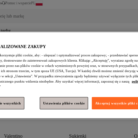
PL
s
Pomoc i wsparcie
rię lub markę
 torby
NALIZOWANE ZAKUPY
orzystuje pliki cookie, aby: - ulepszać i optymalizować proces zakupowy; - przedstawiać spers
amy, dostosowane do zainteresowań zakupowych klienta. Klikając „Akceptuję”, wyrażasz zgodę na
nie przez nas plików cookie w celach wymienionych powyżej oraz, w stosownych przypadkach,
 ich stronom trzecim, w tym spoza UE (USA, Turcja). W każdej chwili możesz zmienić decyzję 
e w sekcji „Ustawienia”. W przypadku niewyrażenia zgody będziemy używać wyłącznie tych pli
chnicznego punktu widzenia niezbędne. Aby uzyskać więcej informacji, zapoznaj się z naszą
poli
"
e wszystkich
Ustawienia plików cookie
Akceptuj wszystkie pliki 
Valentino
Sukienki
O