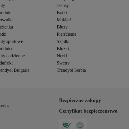
uty
Jeansy
podnie
Botki
oszulki
Makijaż
azienka
Bluzy
otki
Pierścienie
uty sportowe
Szpilki
pódnice
Bluzki
uty codzienne
Nerki
lafroki
Swetry
rendyol Bulgaria
Trendyol Serbia
Bezpieczne zakupy
cerów
Certyfikat bezpieczeństwa