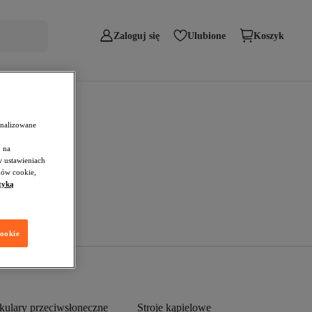
Zaloguj się
Ulubione
Koszyk
onalizowane
 na
w ustawieniach
ków cookie,
tyką
cookie
kulary przeciwsłoneczne
Stroje kąpielowe