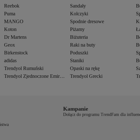
Reebok
Sandały
B
Puma
Kolczyki
S
MANGO
Spodnie dresowe
K
Koton
Piżamy
Ł
Dr Martens
Biżuteria
B
Geox
Raki na buty
B
Birkenstock
Poduszki
S
adidas
Staniki
B
Trendyol Rumuński
Opaski na rękę
Sz
Trendyol Zjednoczone Emiraty Arabskie
Trendyol Grecki
T
Kampanie
Dołącz do programu TrendFam dla influen
ństwa