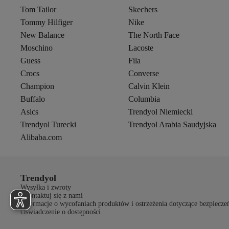
Tom Tailor
Skechers
Tommy Hilfiger
Nike
New Balance
The North Face
Moschino
Lacoste
Guess
Fila
Crocs
Converse
Champion
Calvin Klein
Buffalo
Columbia
Asics
Trendyol Niemiecki
Trendyol Turecki
Trendyol Arabia Saudyjska
Alibaba.com
Trendyol
Wysyłka i zwroty
Skontaktuj się z nami
Informacje o wycofaniach produktów i ostrzeżenia dotyczące bezpiecze
Oświadczenie o dostępności