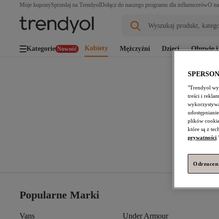
Moje kupony
Sprzedaj na Trendyol
Dołącz do naszego programu dla influencerów
O na
Wyszukaj produkt, katego
Kobiety
Kategorie
Mężczyźni
Dzieci
Obuwie i
Nowość
SPERSO
"Trendyol wyk
treści i rekl
wykorzystywa
udostępnianie
plików cooki
które są z te
prywatności
.
Odrzuceni
Popularne Marki
Vans
Under Armour