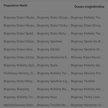
Popularne Marki
Összes megtekintése
Brązowy Dzieci Okulary I Akcesoria Do Okularów
Brązowy Dzieci Stroje Kąpielowe
Brązowy Kobiety Torebki
Brązowy Dzieci Akcesoria
Brązowy Dzieci Torby I Torebki
Brązowy Dzieci Dresy
Brązowy Dzieci Spódnice
Brązowy Dzieci Buty Na Co Dzień
Brązowy Kobiety Teczki I Kopertówki
Brązowy Dzieci Odzież Domowa
Brązowy Spodnie
Brązowy Spinki Do Włosów
Brązowy Dzieci Ubranka Dla Niemowląt
Brązowy Odzież
Brązowy Spodnie Dresowe
Brązowy Dzieci Zestawy Dla Niemowląt
Brązowy Akcesoria Do Włosów
Różowy Dzieci Korony, Opaski Do Włosów I Spinki
Brązowy Kobiety Spódnice
Brązowy Szale
Brązowy Kobiety Spinki Do Włosów
Fioletowy Korony, Opaski Do Włosów I Spinki
Brązowy Kobiety Torebki Na Ramię
Brązowy Okulary Przeciwsłoneczne
Brązowy Dzieci Marynarki I Kamizelki
Brązowy Spodnie Ciążowe
Brązowy Torebki
Brązowy Skarpety
Brązowy Kobiety Biustonosze
Brązowy Kobiety Akcesoria Do Włosów
Brązowy Kobiety Torby Listonoszki
Brązowy Kosz
Brązowy Torby Listonoszki
Wielokolorowy Dzieci Korony, Opaski Do Włosów I Spinki
Brązowy Torebki Na Ramię
Brązowy Naczynia I Kuchnia