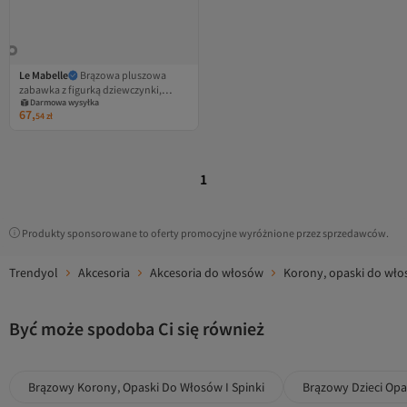
Le Mabelle
Brązowa pluszowa
zabawka z figurką dziewczynki,
Darmowa wysyłka
spinka do włosów
67,
54
zł
1
Produkty sponsorowane to oferty promocyjne wyróżnione przez sprzedawców.
Trendyol
Akcesoria
Akcesoria do włosów
Korony, opaski do włos
Być może spodoba Ci się również
Brązowy Korony, Opaski Do Włosów I Spinki
Brązowy Dzieci Op