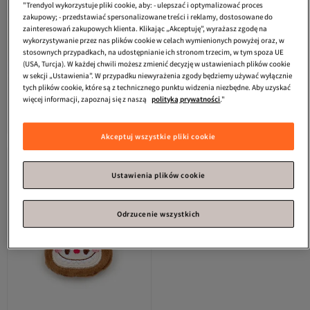
"Trendyol wykorzystuje pliki cookie, aby: - ulepszać i optymalizować proces
zakupowy; - przedstawiać spersonalizowane treści i reklamy, dostosowane do
zainteresowań zakupowych klienta. Klikając „Akceptuję”, wyrażasz zgodę na
wykorzystywanie przez nas plików cookie w celach wymienionych powyżej oraz, w
stosownych przypadkach, na udostępnianie ich stronom trzecim, w tym spoza UE
(USA, Turcja). W każdej chwili możesz zmienić decyzję w ustawieniach plików cookie
w sekcji „Ustawienia”. W przypadku niewyrażenia zgody będziemy używać wyłącznie
tych plików cookie, które są z technicznego punktu widzenia niezbędne. Aby uzyskać
QUEEN AKSESUAR
Brązowy
Angelika
Dziecięca 4-częściowa
więcej informacji, zapoznaj się z naszą
polityką prywatności
."
pluszowy miś – ruchomy, duża
kokardka z wstążką i klamrą
Darmowa wysyłka
Darmowa wysyłka
kokarda, modna dziecięca korona z
zaciskową
125,
92,
97
zł
02
zł
odpinanym elementem
Akceptuj wszystkie pliki cookie
Ustawienia plików cookie
Odrzucenie wszystkich