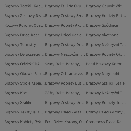
Brązowy Teczki I Kopertówki
Brązowy Etui Na Okulary
Brązowy Obuwie Wieczorowe
Brązowy Zestawy Dwuczęściowe
Brązowy Zestawy Szczypiec Do Serwowania
Brązowy Kobiety Buty Na Koturnie
Różowy Korony, Opaski Do Włosów I Spinki
Brązowy Kobiety Akcesoria
Brązowy Spódnice
Brązowy Dzieci Kapcie Skarpetkowe
Brązowy Dzieci Odzież Plażowa
Brązowy Akcesoria
Brązowy Tornistry
Brązowy Zestawy Dresowe Ciążowe
Brązowy Mężczyźni Torebki Na Ramię
Brązowy Dwuczęściowy Zestaw Ciążowy
Brązowy Mężczyźni Torebki
Brązowy Kobiety Okulary I Akcesoria Do Okularów
Brązowy Odzież Ciążowa
Szary Dzieci Korony, Opaski Do Włosów I Spinki
Penti Brązowy Korony, Opaski Do Włosów I Spinki
Brązowy Obuwie Biurowe
Brązowy Ochraniacze Na Materac
Brązowy Marynarki
Brązowy Stroje Kąpielowe
Brązowy Kobiety Buty Na Płaskim Obcasie
Brązowy Szaliki I Szale
Brązowy Koc
Żółty Dzieci Korony, Opaski Do Włosów I Spinki
Brązowy Mężczyźni Teczki I Kopertówki
Brązowy Szaliki
Brązowy Zestawy Dresowe
Brązowy Kobiety Torby I Torebki
Brązowy Tekstylia Do Sypialni
Brązowy Dzieci Zestawy Piżamowe
Czarny Dzieci Korony, Opaski Do Włosów I Spinki
Brązowy Kobiety Rękawiczki
Ecru Dzieci Korony, Opaski Do Włosów I Spinki
Granatowy Dzieci Korony, Opaski Do Włosów I Spinki