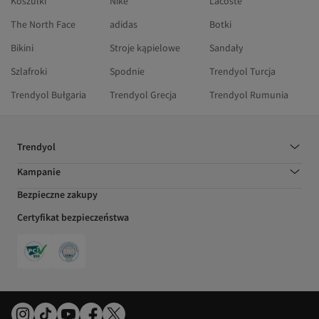
Koszulki
Nike
Lacoste
The North Face
adidas
Botki
Bikini
Stroje kąpielowe
Sandały
Szlafroki
Spodnie
Trendyol Turcja
Trendyol Bułgaria
Trendyol Grecja
Trendyol Rumunia
Trendyol
Kampanie
Bezpieczne zakupy
Certyfikat bezpieczeństwa