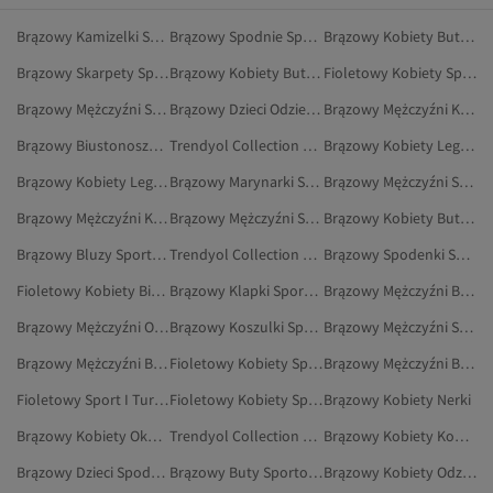
Brązowy Kamizelki Sportowe
Brązowy Spodnie Sportowe
Brązowy Kobiety Buty Do Biegania I Treningu
Brązowy Skarpety Sportowe
Brązowy Kobiety Buty Do Chodzenia
Fioletowy Kobiety Sport I Turystyka
Brązowy Mężczyźni Sport I Turystyka
Brązowy Dzieci Odzież Sportowa
Brązowy Mężczyźni Koszulki Sportowe
Brązowy Biustonosze Sportowe
Trendyol Collection Brązowy Sport I Turystyka
Brązowy Kobiety Legginsy
Brązowy Kobiety Legginsy Ciążowe
Brązowy Marynarki Sportowe
Brązowy Mężczyźni Skarpety Sportowe
Brązowy Mężczyźni Kamizelki Sportowe
Brązowy Mężczyźni Spodnie Sportowe
Brązowy Kobiety Buty Na Co Dzień
Brązowy Bluzy Sportowe
Trendyol Collection Brązowy Odzież Sportowa
Brązowy Spodenki Sportowe
Fioletowy Kobiety Biustonosze Sportowe
Brązowy Klapki Sportowe
Brązowy Mężczyźni Bluzy Sportowe
Brązowy Mężczyźni Odzież Sportowa
Brązowy Koszulki Sportowe
Brązowy Mężczyźni Sportowe Spodnie Dresowe
Brązowy Mężczyźni Buty Do Biegania I Treningu
Fioletowy Kobiety Sportowe Spodnie Dresowe
Brązowy Mężczyźni Buty Sportowe
Fioletowy Sport I Turystyka
Fioletowy Kobiety Sportowe Topy Na Ramiączkach
Brązowy Kobiety Nerki
Brązowy Kobiety Okulary Przeciwsłoneczne
Trendyol Collection Brązowy Biustonosze Sportowe
Brązowy Kobiety Kombinezony
Brązowy Dzieci Spodenki Sportowe
Brązowy Buty Sportowe
Brązowy Kobiety Odzież Outdoorowa