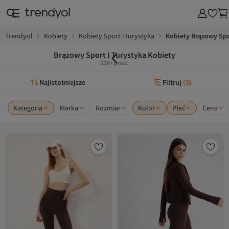
Trendyol
Kobiety
Kobiety Sport i turystyka
Kobiety Brązowy Spo
Brązowy Sport I Turystyka Kobiety
238+ prod.
Najistotniejsze
Filtruj
(
3
)
Kategoria
Marka
Rozmiar
Kolor
Płeć
Cena