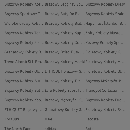
Brązowy Kobiety Koszulki
Brązowy Legginsy Sportowe
Brązowy Kobiety Dresy
Brązowy Sportowe Topy Na Ramiączkach
Brązowy Buty Do Biegania I Treningu
Brązowy Kobiety Szale
Wielokolorowy Kobiety Sport I Turystyka
Brązowy Kobiety Bielizna I Piżamy
Happiness İstanbul Brązowy Sport I Turystyka
Brązowy Kobiety Tornistry
Brązowy Kobiety Kapcie Domowe
Żółty Kobiety Biustonosze Sportowe
Brązowy Kobiety Zestawy Dresowe
Brązowy Kobiety Outdoor
Różowy Kobiety Sport I Turystyka
Granatowy Kobiety Biustonosze Sportowe
Brązowy Dzieci Buty Sportowe
Fioletowy Kobiety Koszulki Sportowe
Trend Alaçatı Stili Brązowy Sport I Turystyka
Brązowy Kobiety Majtki
Fioletowy Kobiety Marynarki Sportowe
Brązowy Kobiety Obuwie
ETHIQUET Brązowy Sport I Turystyka
Fioletowy Kobiety Bluzy Sportowe
Brązowy Kobiety Buty Na Płaskim Obcasie
Brązowy Kobiety Teczki I Kopertówki
Brązowy Mężczyźni Buty Do Chodzenia
Brązowy Kobiety Buty Outdoorowe
Ecru Kobiety Sport I Turystyka
Trendyol Collection Brązowy Marynarki Sportowe
Brązowy Kobiety Kapcie
Brązowy Mężczyźni Klapki Sportowe
Brązowy Kobiety Dresy Ciążowe
ETHIQUET Brązowy Odzież Sportowa
Granatowy Kobiety Sport I Turystyka
Fioletowy Kobiety Skarpety Sportowe
Koszulki
Nike
Lacoste
The North Face
adidas
Botki