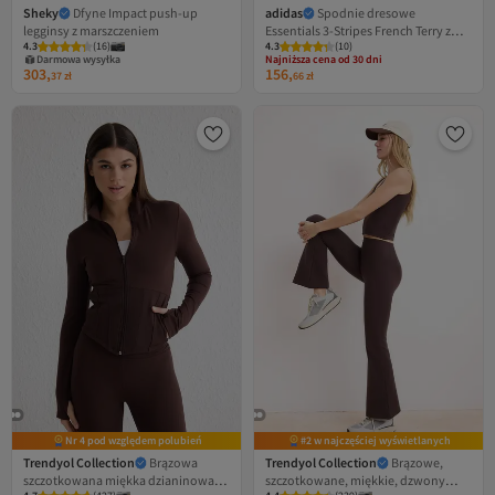
Sheky
Dfyne Impact push-up
adidas
Spodnie dresowe
legginsy z marszczeniem
Essentials 3-Stripes French Terry z
4.3
(
16
)
4.3
Najniższa cena od 30 dni
(
10
)
mankietami
Darmowa wysyłka
Darmowa wysyłka
303,
156,
Najniższa cena od 30 dni
37
zł
66
zł
Nr 4 pod względem polubień
#2 w najczęściej wyświetlanych
Trendyol Collection
Brązowa
Trendyol Collection
Brązowe,
szczotkowana miękka dzianinowa
szczotkowane, miękkie, dzwony