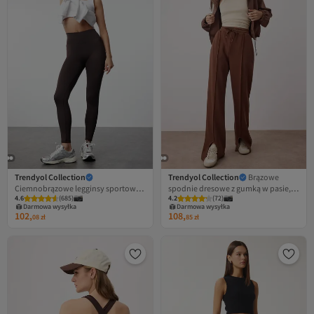
Trendyol Collection
Trendyol Collection
Brązowe
Ciemnobrązowe legginsy sportowe z
spodnie dresowe z gumką w pasie, z
4.6
(
685
)
4.2
(
72
)
dzianiny, z szeroką talią i
przednim rozcięciem i prążkami
Darmowa wysyłka
Darmowa wysyłka
dodatkowym odzyskiem, pełnej
TWOAW26EA00008
102,
108,
08
zł
85
zł
długości TWOAW21TA0029