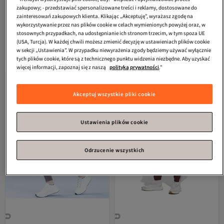
zakupowy; - przedstawiać spersonalizowane treści i reklamy, dostosowane do
zainteresowań zakupowych klienta. Klikając „Akceptuję”, wyrażasz zgodę na
#9 w najczęściej wyświetlanych
#4 w najczęściej wyświetlanych
wykorzystywanie przez nas plików cookie w celach wymienionych powyżej oraz, w
Trendyol Collection
Brązowe
eformoda by emre yılmaz
stosownych przypadkach, na udostępnianie ich stronom trzecim, w tym spoza UE
dwurzędowe legginsy sportowe z
Brązowe, zimowe, trwałe,
(USA, Turcja). W każdej chwili możesz zmienić decyzję w ustawieniach plików cookie
4.0
Najniższa cena od 7 dni
(
63
)
4.4
(
108
)
dzianiny, z hiszpańskimi
sznurowane buty unisex typu
Darmowa wysyłka
Darmowa wysyłka
w sekcji „Ustawienia”. W przypadku niewyrażenia zgody będziemy używać wyłącznie
rozkloszowanymi nogawkami i
outdoor 4054
162,
241,
Najniższa cena od 7 dni
48
zł
38
zł
detalami w talii, do jogi
tych plików cookie, które są z technicznego punktu widzenia niezbędne. Aby uzyskać
THMAW23TY00005
więcej informacji, zapoznaj się z naszą
polityką prywatności
."
Akceptuj wszystkie pliki cookie
Ustawienia plików cookie
Odrzucenie wszystkich