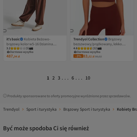
it's basic
Kobieta Beżowo-
Trendyol Collection
Brązowy
brązowy kolor w5-16 Dzianina
bezszwowy/prążkowany, lekko
3.2
(
5
)
4.6
(
32
)
Projekt Dolna część Górna część 2-
podtrzymujący biustonosz sportowy
Darmowa wysyłka
Darmowa wysyłka
częściowy zestaw dresowy
z dzianiny TWOSS21SS0024
487,
83,
-3%
94
zł
02
zł
86,02
1
2
3
...
6
...
10
Produkty sponsorowane to oferty promocyjne wyróżnione przez sprzedawców.
Trendyol
Sport i turystyka
Brązowy Sport i turystyka
Kobiety Br
Być może spodoba Ci się również