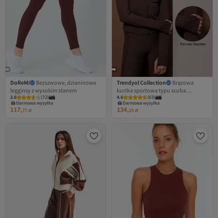
DoReMi
Bezszwowe, dzianinowe
Trendyol Collection
Brązowa
legginsy z wysokim stanem
kurtka sportowa typu scuba
3.6
(
72
)
4.6
(
63
)
THMAW26SK00004
Darmowa wysyłka
Darmowa wysyłka
117,
134,
77
zł
25
zł