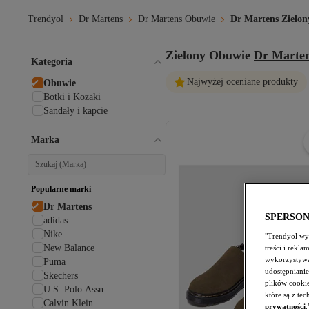
Trendyol
Dr Martens
Dr Martens Obuwie
Dr Martens Zielo
Zielony Obuwie
Dr Marte
Kategoria
Najwyżej oceniane produkty
Obuwie
Botki i Kozaki
Sandały i kapcie
Marka
Popularne marki
Dr Martens
SPERSO
adidas
Nike
"Trendyol wyk
New Balance
treści i rekl
wykorzystywa
Puma
udostępnianie
Skechers
plików cooki
U.S. Polo Assn.
które są z te
Calvin Klein
prywatności
.