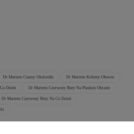
Dr Martens Czarny Oksfordki
Dr Martens Kobiety Obuwie
 Co Dzień
Dr Martens Czerwony Buty Na Płaskim Obcasie
Dr Martens Czerwony Buty Na Co Dzień
tki