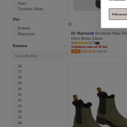
Asics
Trendyol Shoes
Odrzuceni
MaskButik
Płeć
Fox Shoes
Bambi
Kobiety
The North Face
Dr Martens
Brookline Mule D
Mężczyźni
Birkenstock
Najniższa cena od 30 dni
Olive Bronx Zamsz
Darmowa wysyłka
Moon Boot
4.6
(
17
)
Rozmiar
Najniższa cena od 30 dni
Dgn
458,
-21%
32
zł
580,82
Capone Outfitters
Converse
LEFTIES
36
Wszystkie marki
37
38
Akınal Bella
39
Baghera
40
Beyond
41
BOA
42
BOUIS
43
Butigo
44
CAMPER
45
Caprice
46
Caterpillar