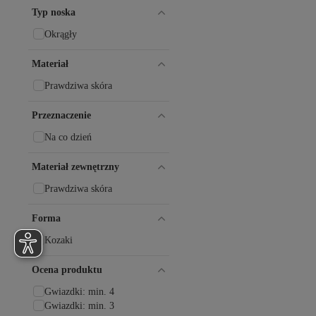
MokaShopin
Typ noska
Muggo
Okrągły
NILUFARR
Nine West
Materiał
NİŞANTAŞI SHOES
NOOSY
Prawdziwa skóra
Oksit
ON
Przeznaczenie
Palladium
pasyone
Na co dzień
Pembe Potin
Penti
Materiał zewnętrzny
Polaris
Prawdziwa skóra
POLKA STORE
Primigi
Forma
Reebok
Reef
Kozaki
Riccon
Roy Jones
Ocena produktu
SABOTERLİK
Salomon
Gwiazdki: min. 4
Shoeberry
Gwiazdki: min. 3