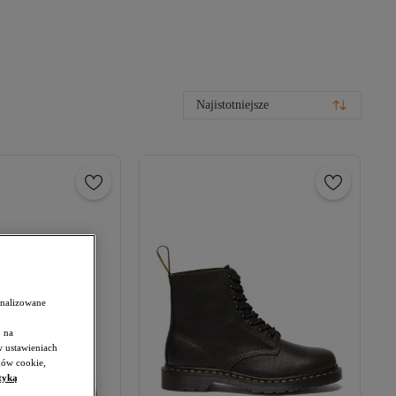
Najistotniejsze
onalizowane
 na
w ustawieniach
ków cookie,
tyką