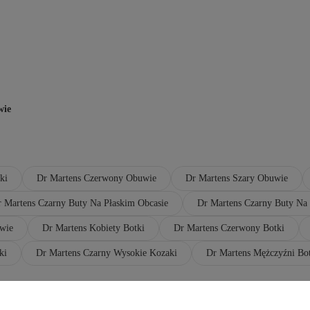
wie
ki
Dr Martens Czerwony Obuwie
Dr Martens Szary Obuwie
 Martens Czarny Buty Na Płaskim Obcasie
Dr Martens Czarny Buty Na
wie
Dr Martens Kobiety Botki
Dr Martens Czerwony Botki
ki
Dr Martens Czarny Wysokie Kozaki
Dr Martens Mężczyźni Bo