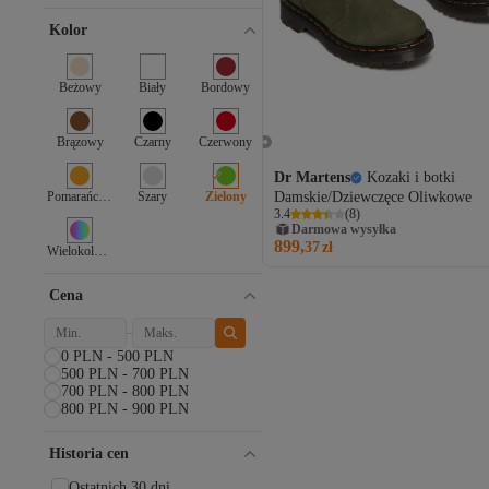
Chicco
Kolor
ÇİZGİ MEDİKAL
CMP
Columbia
Beżowy
Biały
Bordowy
Crocs
DeeZee
Derimod
Brązowy
Czarny
Czerwony
Dilimler Ayakkabı
Dr Martens
Kozaki i botki
Dogo
Pomarańczowy
Szary
Zielony
Damskie/Dziewczęce Oliwkowe
eformoda by emre yılmaz
3.4
(
8
)
Elle
Darmowa wysyłka
899,
37
zł
Ellesse
Wielokolorowy
EMU
EMU Australia
Cena
Esem
Eva Longoria
0 PLN - 500 PLN
Fila
500 PLN - 700 PLN
First Step
700 PLN - 800 PLN
Geox
800 PLN - 900 PLN
Gezer
Guess
Historia cen
Hammer Jack
Ostatnich 30 dni