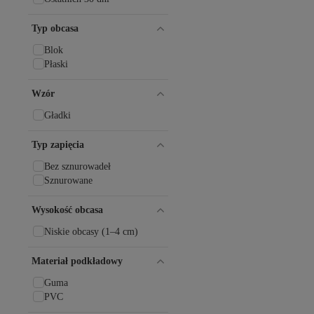
Harley Davidson
Havaianas
Typ obcasa
hummel
Hunter
Blok
IGOR
Płaski
İmerShoes
İNZE AYAKKABI
Wzór
Jack Wolfskin
Jenny Fairy
Gładki
Jump
Kamik
Typ zapięcia
Kangaroos
Bez sznurowadeł
Keen
Sznurowane
Kiko Kids
Lion
Wysokość obcasa
Lumberjack
Luvi
Niskie obcasy (1–4 cm)
luvishoes
MANGO
Materiał podkładowy
Manijero
Merrell
Guma
Mio Gusto
PVC
Moda Devrin