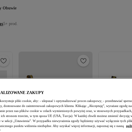
ny Obuwie
ns
5+ prod.
NALIZOWANE ZAKUPY
orzystuje pliki cookie, aby: - ulepszać i optymalizować proces zakupowy; - przedstawiać spers
amy, dostosowane do zainteresowań zakupowych klienta. Klikając „Akceptuję”, wyrażasz zgodę na
nie przez nas plików cookie w celach wymienionych powyżej oraz, w stosownych przypadkach,
 ich stronom trzecim, w tym spoza UE (USA, Turcja). W każdej chwili możesz zmienić decyzję 
e w sekcji „Ustawienia”. W przypadku niewyrażenia zgody będziemy używać wyłącznie tych pli
chnicznego punktu widzenia niezbędne. Aby uzyskać więcej informacji, zapoznaj się z naszą
poli
"