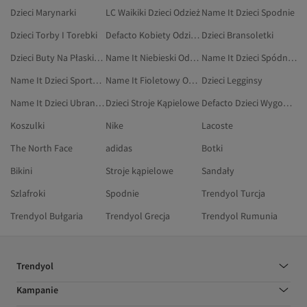
Dzieci Marynarki
LC Waikiki Dzieci Odzież
Name It Dzieci Spodnie
Dzieci Torby I Torebki
Defacto Kobiety Odzież Sportowa
Dzieci Bransoletki
Dzieci Buty Na Płaskim Obcasie
Name It Niebieski Odzież Domowa
Name It Dzieci Spódnice
Name It Dzieci Sportowe Topy Na Ramiączkach
Name It Fioletowy Odzież
Dzieci Legginsy
Name It Dzieci Ubranka Dla Niemowląt
Dzieci Stroje Kąpielowe
Defacto Dzieci Wygodna Odzież Domowa
Koszulki
Nike
Lacoste
The North Face
adidas
Botki
Bikini
Stroje kąpielowe
Sandały
Szlafroki
Spodnie
Trendyol Turcja
Trendyol Bułgaria
Trendyol Grecja
Trendyol Rumunia
Trendyol
Kampanie