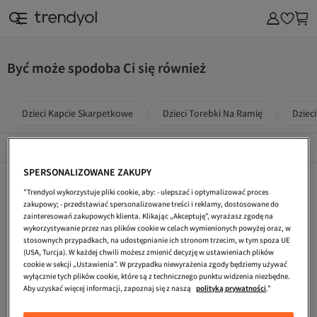
Być może spodoba Ci się również
Dzieci Kapcie Skarpetkowe
Dzieci Torebki Na Ramię
Dziec
Popularne Marki
Összes megtekintése
SPERSONALIZOWANE ZAKUPY
Dzieci Wysokie Kapcie
Dzieci Majtki
Dzieci Ubranka Dla Niemowląt
"Trendyol wykorzystuje pliki cookie, aby: - ulepszać i optymalizować proces
Dzieci Łazienka
Dzieci Czapki Beanie
Name It Dzieci Paski I Szelki
zakupowy; - przedstawiać spersonalizowane treści i reklamy, dostosowane do
zainteresowań zakupowych klienta. Klikając „Akceptuję”, wyrażasz zgodę na
Dzieci Kapcie
Name It Dzieci Odzież Sportowa
Dzieci Sportowe Topy Na Ramiączkach
wykorzystywanie przez nas plików cookie w celach wymienionych powyżej oraz, w
stosownych przypadkach, na udostępnianie ich stronom trzecim, w tym spoza UE
Name It Dzieci Swetry
Kids Zestawy Dwuczęściowe
Dzieci Obuwie Biurowe
(USA, Turcja). W każdej chwili możesz zmienić decyzję w ustawieniach plików
cookie w sekcji „Ustawienia”. W przypadku niewyrażenia zgody będziemy używać
Kids Czarny Zestawy Dwuczęściowe
Dzieci Mokasyny
Dzieci Odzież Sportowa
wyłącznie tych plików cookie, które są z technicznego punktu widzenia niezbędne.
Aby uzyskać więcej informacji, zapoznaj się z naszą
polityką prywatności
."
Name It Dzieci Kombinezony
Name It Biały Kombinezony I Ogrodniczki
Dzieci Klapki Sportowe