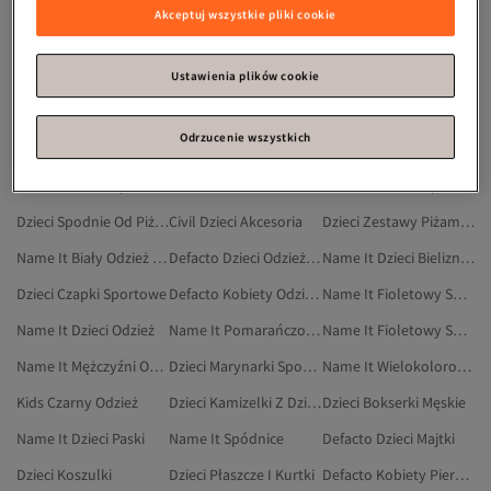
Dzieci Akcesoria
Dzieci Matka, Niemowlę I Dziecko
Name It Kombinezony I Ogrodniczki
Akceptuj wszystkie pliki cookie
Name It Dzieci Kombinezony I Ogrodniczki
Name It Wielokolorowy Kombinezony
Dzieci Sportowe Spodnie Dresowe
Name It Pomarańczowy Kombinezony
Name It Dzieci Odzież Domowa
Dzieci Tekstylia Do Łazienki
Ustawienia plików cookie
Dzieci Bielizna I Piżamy
Name It Dzieci Stroje Kąpielowe
Kids Beżowy Zestawy Dwuczęściowe
Odrzucenie wszystkich
Name It Dzieci Zestawy Piżamowe
Dzieci Korki Piłkarskie
Defacto Kobiety Etui Na Okulary
Name It Dzieci Sport I Turystyka
Name It Pomarańczowy Kombinezony I Ogrodniczki
Name It Odzież Sportowa
Dzieci Spodnie Od Piżamy
Civil Dzieci Akcesoria
Dzieci Zestawy Piżamowe
Name It Biały Odzież Sportowa
Defacto Dzieci Odzież Domowa
Name It Dzieci Bielizna I Piżamy
Dzieci Czapki Sportowe
Defacto Kobiety Odzież Domowa
Name It Fioletowy Swetry
Name It Dzieci Odzież
Name It Pomarańczowy Odzież
Name It Fioletowy Spodnie
Name It Mężczyźni Odzież
Dzieci Marynarki Sportowe
Name It Wielokolorowy Kombinezony I Ogrodniczki
Kids Czarny Odzież
Dzieci Kamizelki Z Dzianiny
Dzieci Bokserki Męskie
Name It Dzieci Paski
Name It Spódnice
Defacto Dzieci Majtki
Dzieci Koszulki
Dzieci Płaszcze I Kurtki
Defacto Kobiety Pierścionki Ozdobne